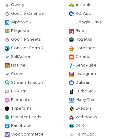
Qwary
Airtable
Google Calendar
RO App
AlphaSMS
Google Drive
Ringostat
Binotel
Google Sheets
Rozetka
Contact Form 7
Horoshop
SellAction
Creatio
Hotline
SendPulse
Crove
Instagram
Stream Telecom
Dukaan
LP-CRM
TurboSMS
Elementor
ManyChat
Typeform
Evecalls
Monster Leads
Webhooks
Facebook
OLX
WooCommerce
FormCan