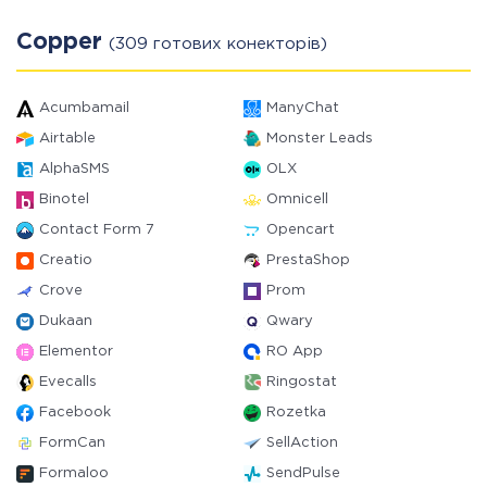
Copper
(309 готових конекторів)
Acumbamail
ManyChat
Airtable
Monster Leads
AlphaSMS
OLX
Binotel
Omnicell
Contact Form 7
Opencart
Creatio
PrestaShop
Crove
Prom
Dukaan
Qwary
Elementor
RO App
Evecalls
Ringostat
Facebook
Rozetka
FormCan
SellAction
Formaloo
SendPulse