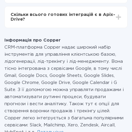
За саму інтеграцію нічого платити не потрібно і на
всіх тарифах доступний повністю весь функціонал.
Скільки всього готових інтеграцій є в Apix-
Ви оплачуєте лише кількість даних, які за фактом
Drive?
передаються з однієї вашої системи в іншу через
наш сервіс. Якщо у вас кількість даних в місяць
На даний час у нас готово 400+ інтеграцій крім
невелика, можете сміливо користуватися
Copper і keyCRM
безкоштовним тарифом або перейти на платний,
Інформація про Copper
при необхідності. Детальніше про
тарифи
.
CRM-платформа Copper надає широкий набір
інструментів для управління клієнтською базою,
лідогенераціі, лід-трекінгу і лід-менеджменту. Вона
тісно інтегрована з сервісами Google, в тому числі
Gmail, Google Docs, Google Sheets, Google Slides,
Google Chrome, Google Drive, Google Calendar і G
Suite. З її допомогою можна управляти продажами і
автоматизувати рутинні процеси, будувати
прогнози і вести аналітику. Також тут є опції для
створення воронки продажів і трекінгу цілей.
Copper легко інтегрується з багатьма популярними
сервісами: Slack, Mailchimp, Xero, Zendesk, Aircall,