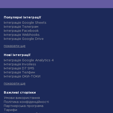
Популярні інтеграції
Інтеграція Google Sheets
Інтеграція Телеграм
Інтеграція Facebook
Інтеграція Webhooks
Інтеграція Google Drive
Інтеграція Opencart
показати ще
Інтеграція Gmail
Інтеграція Нова Пошта
Інтеграція Rozetka
Нові інтеграції
Інтеграція OpenAI (ChatGPT)
Інтеграція Google Analytics 4
Інтеграція Binotel
Інтеграція Invoiless
Інтеграція Prom
Інтеграція D7 SMS
Інтеграція Приват24
Інтеграція Телфин
Інтеграція OLX
Інтеграція ОКИ-ТОКИ
Інтеграція TurboSMS
Інтеграція Finmap
Інтеграція SendPulse
показати ще
Інтеграція Microsoft Dynamics 365
Інтеграція Horoshop
Інтеграція BulkGate
Інтеграція Stream Telecom
Інтеграція TxtSync
Важливі сторінки
Інтеграція Instagram
Інтеграція Wire2Air
Умови використання
Інтеграція Google Analytics
Інтеграція Corezoid
Політика конфіденційності
Інтеграція Creatio
Інтеграція Infobip
Партнерська програма
Інтеграція Ringostat
Інтеграція Instasent
Тарифи
Інтеграція Google Calendar
Інтеграція AtomPark