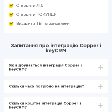
Створити ЛІД
Створити ПОКУПЦЯ
Видалити ТЕГ із замовлення
Запитання про інтеграцію Copper і
keyCRM
Як відбувається інтеграція Copper і
keyCRM?
Для початку потрібно
зареєструватися в ApiX-
Drive
Скільки часу потрібно на інтеграцію?
Вибираєте які дані передавати з Copper в
keyCRM
Залежно від системи, з якої ви будете робити
Включаєте автооновлення
інтеграцію, час налаштування може відрізнятися і
Тепер дані будуть автоматично передаватися з
Скільки коштує інтеграція Copper з
становити від 5-ти до 30-хвилин. У середньому
Copper в keyCRM
keyCRM?
налаштування займає 10-15 хвилин.