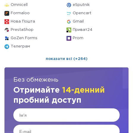
Omnicell
eSputnik
Formaloo
Opencart
Нова Пошта
Gmail
PrestaShop
Приват24
GoZen Forms
Prom
Телеграм
показати всі (+264)
Без обмежень
Отримайте
14-денний
пробний доступ