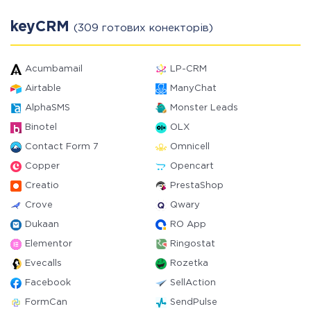
keyCRM
(309 готових конекторів)
Acumbamail
LP-CRM
Airtable
ManyChat
AlphaSMS
Monster Leads
Binotel
OLX
Contact Form 7
Omnicell
Copper
Opencart
Creatio
PrestaShop
Crove
Qwary
Dukaan
RO App
Elementor
Ringostat
Evecalls
Rozetka
Facebook
SellAction
FormCan
SendPulse