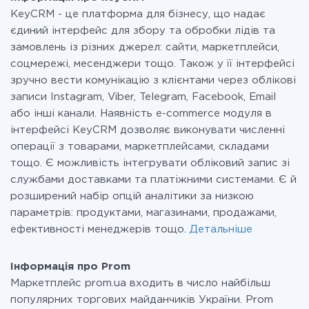
при необхідності. Детальніше про
тарифи
.
KeyCRM - це платформа для бізнесу, що надає
єдиний інтерфейс для збору та обробки лідів та
замовлень із різних джерел: сайти, маркетплейси,
соцмережі, месенджери тощо. Також у її інтерфейсі
зручно вести комунікацію з клієнтами через облікові
записи Instagram, Viber, Telegram, Facebook, Email
або інші канали. Наявність e-commerce модуля в
інтерфейсі KeyCRM дозволяє виконувати численні
операції з товарами, маркетплейсами, складами
тощо. Є можливість інтегрувати обліковий запис зі
службами доставками та платіжними системами. Є й
розширений набір опцій аналітики за низкою
параметрів: продуктами, магазинами, продажами,
ефективності менеджерів тощо.
Детальніше
Інформація про Prom
Маркетплейс prom.ua входить в число найбільш
популярних торгових майданчиків України. Prom