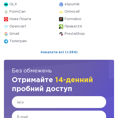
OLX
eSputnik
FormCan
Omnicell
Нова Пошта
Formaloo
Opencart
Приват24
Gmail
PrestaShop
Телеграм
показати всі (+264)
Без обмежень
Отримайте
14-денний
пробний доступ