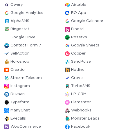
Qwary
Airtable
Google Analytics
RO App
AlphaSMS
Google Calendar
Ringostat
Binotel
Google Drive
Rozetka
Contact Form 7
Google Sheets
SellAction
Copper
Horoshop
SendPulse
Creatio
Hotline
Stream Telecom
Crove
Instagram
TurboSMS
Dukaan
LP-CRM
Typeform
Elementor
ManyChat
Webhooks
Evecalls
Monster Leads
WooCommerce
Facebook