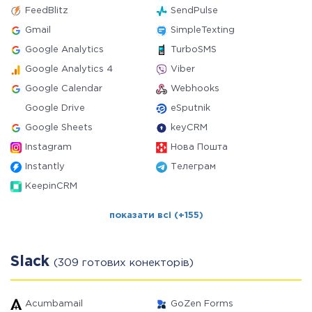
FeedBlitz
SendPulse
Gmail
SimpleTexting
Google Analytics
TurboSMS
Google Analytics 4
Viber
Google Calendar
Webhooks
Google Drive
eSputnik
Google Sheets
keyCRM
Instagram
Нова Пошта
Instantly
Телеграм
KeepinCRM
показати всі (+155)
Slack
(309 готових конекторів)
Acumbamail
GoZen Forms