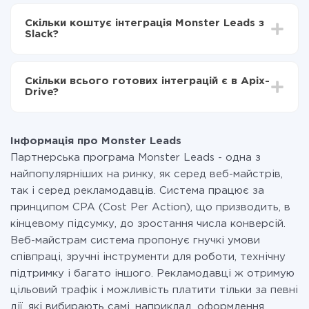
Залежно від системи, з якої ви будете робити
Включаєте автооновлення
інтеграцію, час налаштування може відрізнятися і
Тепер дані будуть автоматично передаватися з
Скільки коштує інтеграція Monster Leads з
становити від 5-ти до 30-хвилин. У середньому
Monster Leads в Slack
Slack?
налаштування займає 10-15 хвилин.
За саму інтеграцію нічого платити не потрібно і на
всіх тарифах доступний повністю весь функціонал.
Скільки всього готових інтеграцій є в Apix-
Ви оплачуєте лише кількість даних, які за фактом
Drive?
передаються з однієї вашої системи в іншу через
наш сервіс. Якщо у вас кількість даних в місяць
На даний час у нас готово 400+ інтеграцій крім
невелика, можете сміливо користуватися
Monster Leads і Slack
безкоштовним тарифом або перейти на платний,
Інформація про Monster Leads
при необхідності. Детальніше про
тарифи
.
Партнерська програма Monster Leads - одна з
найпопулярніших на ринку, як серед веб-майстрів,
так і серед рекламодавців. Система працює за
принципом CPA (Cost Per Action), що призводить, в
кінцевому підсумку, до зростання числа конверсій.
Веб-майстрам система пропонує гнучкі умови
співпраці, зручні інструменти для роботи, технічну
підтримку і багато іншого. Рекламодавці ж отримую
цільовий трафік і можливість платити тільки за певні
дії, які вибирають самі, наприклад, оформлення