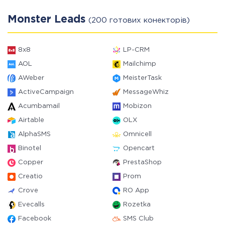
Monster Leads
(200 готових конекторів)
8x8
LP-CRM
AOL
Mailchimp
AWeber
MeisterTask
ActiveCampaign
MessageWhiz
Acumbamail
Mobizon
Airtable
OLX
AlphaSMS
Omnicell
Binotel
Opencart
Copper
PrestaShop
Creatio
Prom
Crove
RO App
Evecalls
Rozetka
Facebook
SMS Club