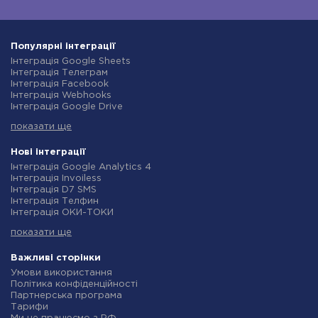
Популярні інтеграції
Інтеграція Google Sheets
Інтеграція Телеграм
Інтеграція Facebook
Інтеграція Webhooks
Інтеграція Google Drive
Інтеграція Opencart
показати ще
Інтеграція Gmail
Інтеграція Нова Пошта
Інтеграція Rozetka
Нові інтеграції
Інтеграція OpenAI (ChatGPT)
Інтеграція Google Analytics 4
Інтеграція Binotel
Інтеграція Invoiless
Інтеграція Prom
Інтеграція D7 SMS
Інтеграція Приват24
Інтеграція Телфин
Інтеграція OLX
Інтеграція ОКИ-ТОКИ
Інтеграція TurboSMS
Інтеграція Finmap
Інтеграція SendPulse
показати ще
Інтеграція Microsoft Dynamics 365
Інтеграція Horoshop
Інтеграція BulkGate
Інтеграція Stream Telecom
Інтеграція TxtSync
Важливі сторінки
Інтеграція Instagram
Інтеграція Wire2Air
Умови використання
Інтеграція Google Analytics
Інтеграція Corezoid
Політика конфіденційності
Інтеграція Creatio
Інтеграція Infobip
Партнерська програма
Інтеграція Ringostat
Інтеграція Instasent
Тарифи
Інтеграція Google Calendar
Інтеграція AtomPark