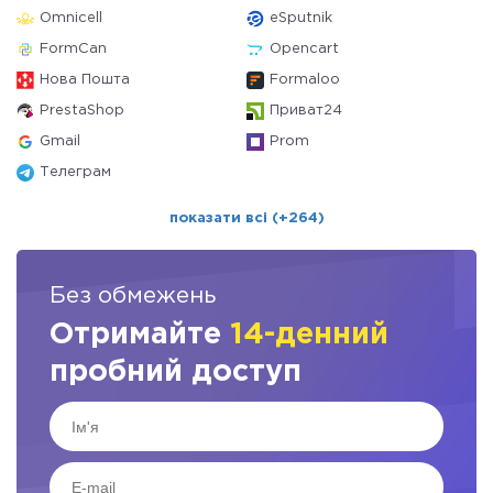
Omnicell
eSputnik
FormCan
Opencart
Нова Пошта
Formaloo
PrestaShop
Приват24
Gmail
Prom
Телеграм
показати всі (+264)
Без обмежень
Отримайте
14-денний
пробний доступ