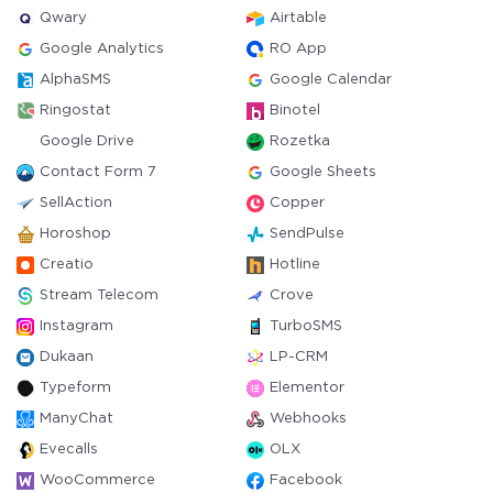
Qwary
Airtable
Google Analytics
RO App
AlphaSMS
Google Calendar
Ringostat
Binotel
Google Drive
Rozetka
Contact Form 7
Google Sheets
SellAction
Copper
Horoshop
SendPulse
Creatio
Hotline
Stream Telecom
Crove
Instagram
TurboSMS
Dukaan
LP-CRM
Typeform
Elementor
ManyChat
Webhooks
Evecalls
OLX
WooCommerce
Facebook