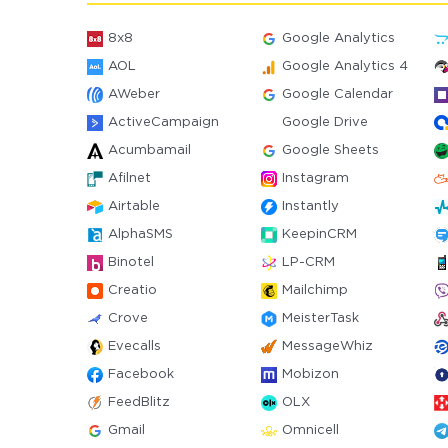
8x8
Google Analytics
AOL
Google Analytics 4
AWeber
Google Calendar
ActiveCampaign
Google Drive
Acumbamail
Google Sheets
Afilnet
Instagram
Airtable
Instantly
AlphaSMS
KeepinCRM
Binotel
LP-CRM
Creatio
Mailchimp
Crove
MeisterTask
Evecalls
MessageWhiz
Facebook
Mobizon
FeedBlitz
OLX
Gmail
Omnicell