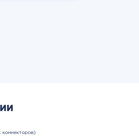
ии
х коннекторов)