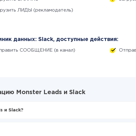
грузить ЛИДЫ (рекламодатель)
ник данных: Slack, доступные действия:
править СООБЩЕНИЕ (в канал)
Отпра
цию Monster Leads и Slack
 и Slack?
X-Drive
ter Leads в Slack