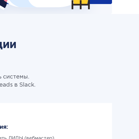
ции
ь системы.
ads в Slack.
ия:
ить ЛИДЫ (вебмастер)