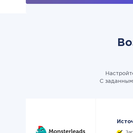
Во
Настройте
С заданным 
Источ
За