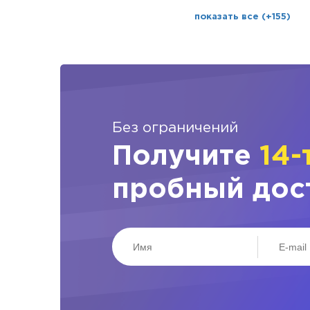
показать все (+155)
Без ограничений
Получите
14-
пробный дос