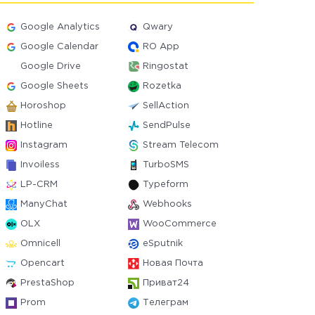
Google Analytics
Qwary
Google Calendar
RO App
Google Drive
Ringostat
Google Sheets
Rozetka
Horoshop
SellAction
Hotline
SendPulse
Instagram
Stream Telecom
Invoiless
TurboSMS
LP-CRM
Typeform
ManyChat
Webhooks
OLX
WooCommerce
Omnicell
eSputnik
Opencart
Новая Почта
PrestaShop
Приват24
Prom
Телеграм