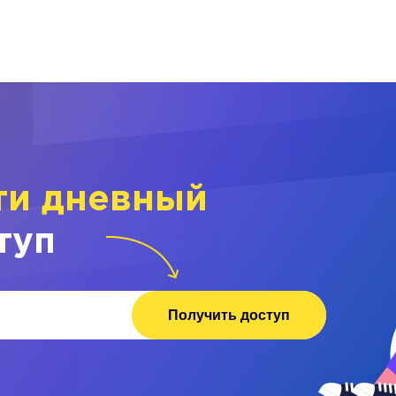
ти дневный
туп
Получить доступ