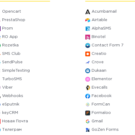
Opencart
Acumbamail
PrestaShop
Airtable
Prom
AlphaSMS
RO App
Binotel
Rozetka
Contact Form 7
SMS Club
Creatio
SendPulse
Crove
SimpleTexting
Dukaan
TurboSMS
Elementor
Viber
Evecalls
Webhooks
Facebook
eSputnik
FormCan
keyCRM
Formaloo
Новая Почта
Gmail
Телеграм
GoZen Forms