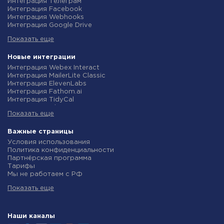
Интеграция Телеграм
Интеграция Facebook
Интеграция Webhooks
Интеграция Google Drive
Интеграция Opencart
Показать еще
Интеграция Gmail
Интеграция Rozetka
Интеграция Новая Почта
Новые интеграции
Интеграция Binotel
Интеграция Webex Interact
Интеграция OpenAI (ChatGPT)
Интеграция MailerLite Classic
Интеграция Prom
Интеграция ElevenLabs
Интеграция Приват24
Интеграция Fathom.ai
Интеграция OLX
Интеграция TidyCal
Интеграция TurboSMS
Интеграция Olostep
Интеграция SendPulse
Показать еще
Интеграция Gist
Интеграция Horoshop
Интеграция Gyazo
Интеграция Stream Telecom
Интеграция Straico
Важные страницы
Интеграция Instagram
Интеграция Rows
Условия использования
Интеграция Google Analytics
Интеграция Firecrawl
Политика конфиденциальности
Интеграция Creatio
Интеграция Binotel SmartCRM
Партнёрская программа
Интеграция Ringostat
Интеграция Perplexity AI
Тарифы
Интеграция Google Calendar
Интеграция Formbricks
Мы не работаем с РФ
Интеграция Airtable
Интеграция Smartlead
Политика возврата средств
Интеграция RO App
Интеграция Getsitecontrol
Показать еще
Индивидуальная разработка
Интеграция WooCommerce
Интеграция Woorise
Условия партнерской программы
Интеграция Crove
Интеграция Riddle
Новости
Интеграция eSputnik
Интеграция Ghost
Маркетинг
Наши каналы
Интеграция PrestaShop
Интеграция Anthropic (Claude)
How-to