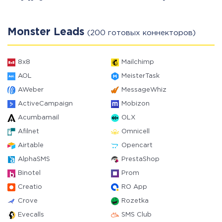
Monster Leads
(200 готовых коннекторов)
8x8
Mailchimp
AOL
MeisterTask
AWeber
MessageWhiz
ActiveCampaign
Mobizon
Acumbamail
OLX
Afilnet
Omnicell
Airtable
Opencart
AlphaSMS
PrestaShop
Binotel
Prom
Creatio
RO App
Crove
Rozetka
Evecalls
SMS Club