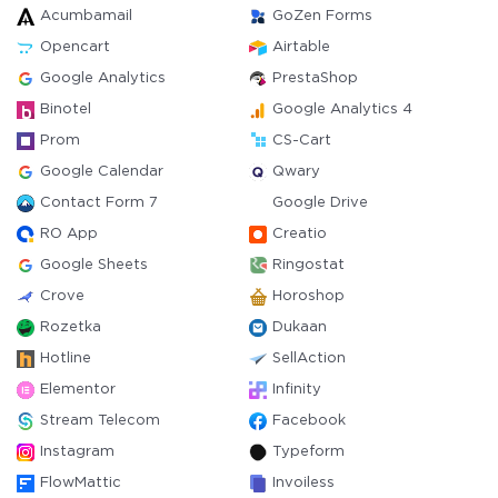
Acumbamail
GoZen Forms
Opencart
Airtable
Google Analytics
PrestaShop
Binotel
Google Analytics 4
Prom
CS-Cart
Google Calendar
Qwary
Contact Form 7
Google Drive
RO App
Creatio
Google Sheets
Ringostat
Crove
Horoshop
Rozetka
Dukaan
Hotline
SellAction
Elementor
Infinity
Stream Telecom
Facebook
Instagram
Typeform
FlowMattic
Invoiless