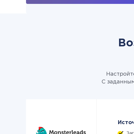
Во
Настройте
С заданным
Источ
За