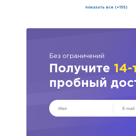
показать все (+155)
Без ограничений
Получите
14-
пробный дос