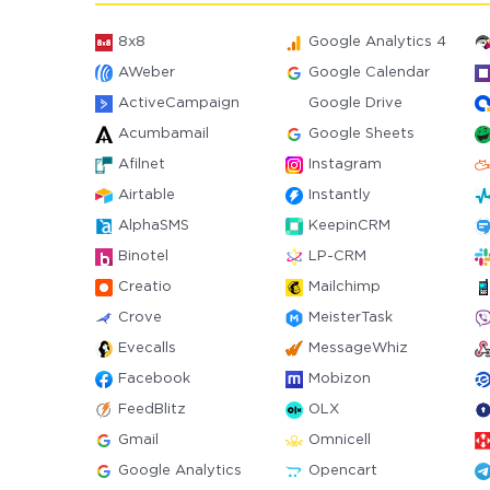
8x8
Google Analytics 4
AWeber
Google Calendar
ActiveCampaign
Google Drive
Acumbamail
Google Sheets
Afilnet
Instagram
Airtable
Instantly
AlphaSMS
KeepinCRM
Binotel
LP-CRM
Creatio
Mailchimp
Crove
MeisterTask
Evecalls
MessageWhiz
Facebook
Mobizon
FeedBlitz
OLX
Gmail
Omnicell
Google Analytics
Opencart