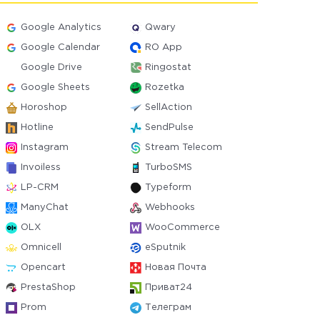
Google Analytics
Qwary
Google Calendar
RO App
Google Drive
Ringostat
Google Sheets
Rozetka
Horoshop
SellAction
Hotline
SendPulse
Instagram
Stream Telecom
Invoiless
TurboSMS
LP-CRM
Typeform
ManyChat
Webhooks
OLX
WooCommerce
Omnicell
eSputnik
Opencart
Новая Почта
PrestaShop
Приват24
Prom
Телеграм