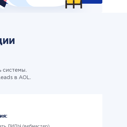
ции
ь системы.
eads в AOL.
ия:
ить ЛИДЫ (вебмастер)