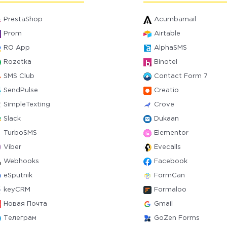
PrestaShop
Acumbamail
Prom
Airtable
RO App
AlphaSMS
Rozetka
Binotel
SMS Club
Contact Form 7
SendPulse
Creatio
SimpleTexting
Crove
Slack
Dukaan
TurboSMS
Elementor
Viber
Evecalls
Webhooks
Facebook
eSputnik
FormCan
keyCRM
Formaloo
Новая Почта
Gmail
Телеграм
GoZen Forms