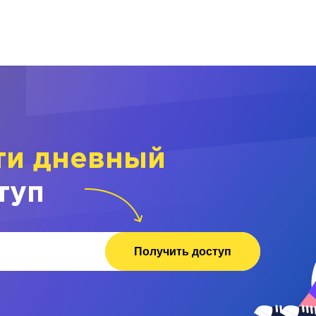
ти дневный
туп
Получить доступ