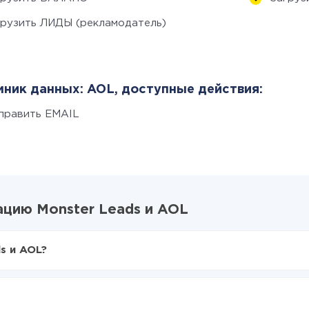
грузить ЛИДЫ (рекламодатель)
ник данных: AOL, доступные действия:
править EMAIL
цию Monster Leads и AOL
s и AOL?
X-Drive
ster Leads в AOL