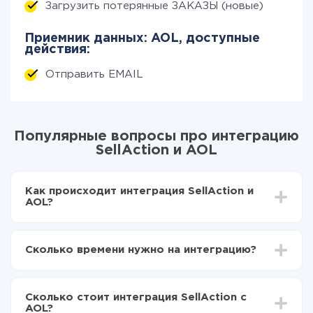
Загрузить потерянные ЗАКАЗЫ (новые)
Приемник данных: AOL, доступные
действия:
Отправить EMAIL
Популярные вопросы про интеграцию
SellAction и AOL
Как происходит интеграция SellAction и
AOL?
Для начала нужно
зарегистрироваться в ApiX-
Drive
Сколько времени нужно на интеграцию?
Выбираете какие данные передавать из
SellAction в AOL
В зависимости от системы, с которой вы будете
Включаете автообновление
делать интеграцию, время настройки может
Теперь данные будут автоматически
Сколько стоит интеграция SellAction с
отличаться и составлять от 5-ти до 30-минут. В
передаваться из SellAction в AOL
AOL?