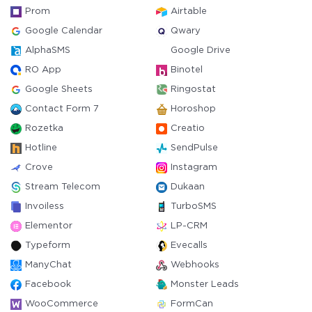
Prom
Airtable
Google Calendar
Qwary
AlphaSMS
Google Drive
RO App
Binotel
Google Sheets
Ringostat
Contact Form 7
Horoshop
Rozetka
Creatio
Hotline
SendPulse
Crove
Instagram
Stream Telecom
Dukaan
Invoiless
TurboSMS
Elementor
LP-CRM
Typeform
Evecalls
ManyChat
Webhooks
Facebook
Monster Leads
WooCommerce
FormCan