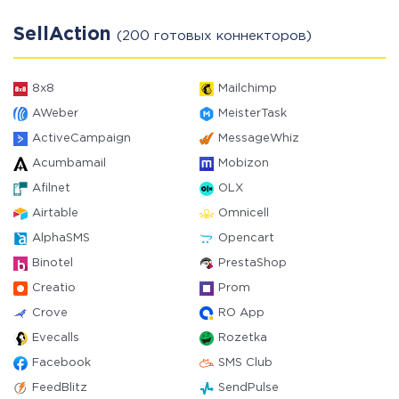
SellAction
(200 готовых коннекторов)
8x8
Mailchimp
AWeber
MeisterTask
ActiveCampaign
MessageWhiz
Acumbamail
Mobizon
Afilnet
OLX
Airtable
Omnicell
AlphaSMS
Opencart
Binotel
PrestaShop
Creatio
Prom
Crove
RO App
Evecalls
Rozetka
Facebook
SMS Club
FeedBlitz
SendPulse