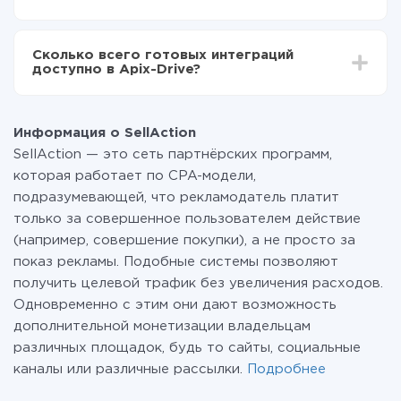
среднем настройка занимает 10-15 минут.
За саму интеграцию ничего платить не нужно и на
всех тарифах доступен полностью весь
Сколько всего готовых интеграций
функционал. Вы оплачиваете только количество
доступно в Apix-Drive?
данных, которые по факту передаются из одной
вашей системы в другую через наш сервис. Если у
На данный момент у нас готово 400+ интеграций
вас количество данных в месяц небольшое, можете
помимо SellAction и AOL
смело пользоваться бесплатным тарифом или
Информация о SellAction
перейти на платный, при необходимости. Подробнее
SellAction — это сеть партнёрских программ,
о
тарифах
.
которая работает по CPA-модели,
подразумевающей, что рекламодатель платит
только за совершенное пользователем действие
(например, совершение покупки), а не просто за
показ рекламы. Подобные системы позволяют
получить целевой трафик без увеличения расходов.
Одновременно с этим они дают возможность
дополнительной монетизации владельцам
различных площадок, будь то сайты, социальные
каналы или различные рассылки.
Подробнее