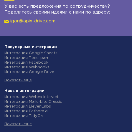
У вас есть предложения по сотрудничеству?
Поделитесь своими идеями с нами по адресу:
igor@apix-drive.com
Популярные интеграции
Интеграция Google Sheets
Интеграция Телеграм
Интеграция Facebook
Интеграция Webhooks
Интеграция Google Drive
Интеграция Opencart
Показать еще
Интеграция Gmail
Интеграция Rozetka
Интеграция Новая Почта
Новые интеграции
Интеграция Binotel
Интеграция Webex Interact
Интеграция OpenAI (ChatGPT)
Интеграция MailerLite Classic
Интеграция Prom
Интеграция ElevenLabs
Интеграция Приват24
Интеграция Fathom.ai
Интеграция OLX
Интеграция TidyCal
Интеграция TurboSMS
Интеграция Olostep
Интеграция SendPulse
Показать еще
Интеграция Gist
Интеграция Horoshop
Интеграция Gyazo