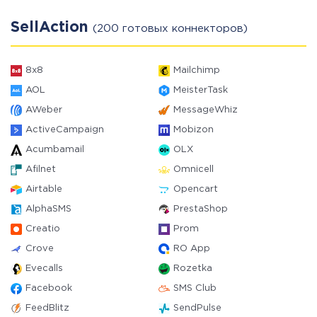
SellAction
(200 готовых коннекторов)
8x8
Mailchimp
AOL
MeisterTask
AWeber
MessageWhiz
ActiveCampaign
Mobizon
Acumbamail
OLX
Afilnet
Omnicell
Airtable
Opencart
AlphaSMS
PrestaShop
Creatio
Prom
Crove
RO App
Evecalls
Rozetka
Facebook
SMS Club
FeedBlitz
SendPulse