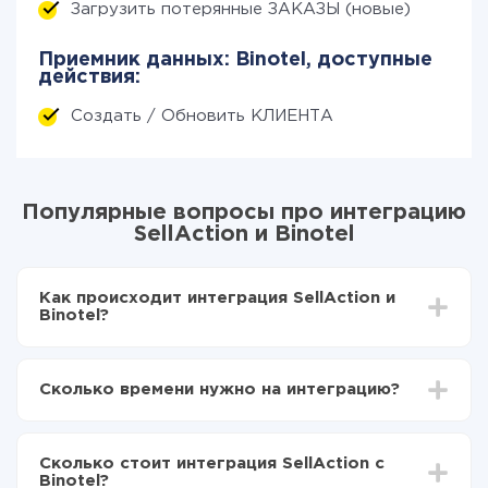
Загрузить потерянные ЗАКАЗЫ (новые)
Приемник данных: Binotel, доступные
действия:
Создать / Обновить КЛИЕНТА
Популярные вопросы про интеграцию
SellAction и Binotel
Как происходит интеграция SellAction и
Binotel?
Для начала нужно
зарегистрироваться в ApiX-
Drive
Сколько времени нужно на интеграцию?
Выбираете какие данные передавать из
SellAction в Binotel
В зависимости от системы, с которой вы будете
Включаете автообновление
делать интеграцию, время настройки может
Теперь данные будут автоматически
Сколько стоит интеграция SellAction с
отличаться и составлять от 5-ти до 30-минут. В
передаваться из SellAction в Binotel
Binotel?