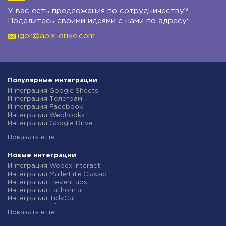
У вас есть предложения по сотрудничеству?
Поделитесь своими идеями с нами по адресу:
igor@apix-drive.com
Популярные интеграции
Интеграция Google Sheets
Интеграция Телеграм
Интеграция Facebook
Интеграция Webhooks
Интеграция Google Drive
Интеграция Opencart
Показать еще
Интеграция Gmail
Интеграция Rozetka
Интеграция Новая Почта
Новые интеграции
Интеграция Binotel
Интеграция Webex Interact
Интеграция OpenAI (ChatGPT)
Интеграция MailerLite Classic
Интеграция Prom
Интеграция ElevenLabs
Интеграция Приват24
Интеграция Fathom.ai
Интеграция OLX
Интеграция TidyCal
Интеграция TurboSMS
Интеграция Olostep
Интеграция SendPulse
Показать еще
Интеграция Gist
Интеграция Horoshop
Интеграция Gyazo