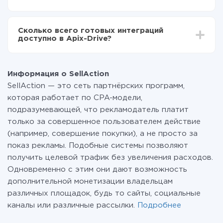
среднем настройка занимает 10-15 минут.
За саму интеграцию ничего платить не нужно и на
всех тарифах доступен полностью весь
Сколько всего готовых интеграций
функционал. Вы оплачиваете только количество
доступно в Apix-Drive?
данных, которые по факту передаются из одной
вашей системы в другую через наш сервис. Если у
На данный момент у нас готово 400+ интеграций
вас количество данных в месяц небольшое, можете
помимо SellAction и Binotel
смело пользоваться бесплатным тарифом или
Информация о SellAction
перейти на платный, при необходимости. Подробнее
SellAction — это сеть партнёрских программ,
о
тарифах
.
которая работает по CPA-модели,
подразумевающей, что рекламодатель платит
только за совершенное пользователем действие
(например, совершение покупки), а не просто за
показ рекламы. Подобные системы позволяют
получить целевой трафик без увеличения расходов.
Одновременно с этим они дают возможность
дополнительной монетизации владельцам
различных площадок, будь то сайты, социальные
каналы или различные рассылки.
Подробнее