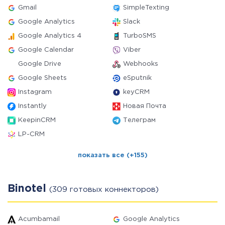
Gmail
SimpleTexting
Google Analytics
Slack
Google Analytics 4
TurboSMS
Google Calendar
Viber
Google Drive
Webhooks
Google Sheets
eSputnik
Instagram
keyCRM
Instantly
Новая Почта
KeepinCRM
Телеграм
LP-CRM
показать все (+155)
Binotel
(309 готовых коннекторов)
Acumbamail
Google Analytics