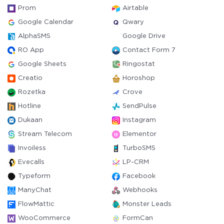
Prom
Airtable
Google Calendar
Qwary
AlphaSMS
Google Drive
RO App
Contact Form 7
Google Sheets
Ringostat
Creatio
Horoshop
Rozetka
Crove
Hotline
SendPulse
Dukaan
Instagram
Stream Telecom
Elementor
Invoiless
TurboSMS
Evecalls
LP-CRM
Typeform
Facebook
ManyChat
Webhooks
FlowMattic
Monster Leads
WooCommerce
FormCan