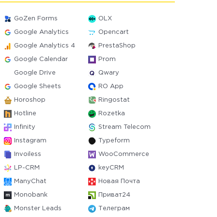
GoZen Forms
OLX
Google Analytics
Opencart
Google Analytics 4
PrestaShop
Google Calendar
Prom
Google Drive
Qwary
Google Sheets
RO App
Horoshop
Ringostat
Hotline
Rozetka
Infinity
Stream Telecom
Instagram
Typeform
Invoiless
WooCommerce
LP-CRM
keyCRM
ManyChat
Новая Почта
Monobank
Приват24
Monster Leads
Телеграм