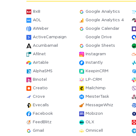
8x8
Google Analytics
AOL
Google Analytics 4
AWeber
Google Calendar
ActiveCampaign
Google Drive
Acumbamail
Google Sheets
Afilnet
Instagram
Airtable
Instantly
AlphaSMS
KeepinCRM
Binotel
LP-CRM
Creatio
Mailchimp
Crove
MeisterTask
Evecalls
MessageWhiz
Facebook
Mobizon
FeedBlitz
OLX
Gmail
Omnicell