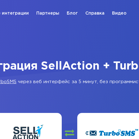
 интеграции
Партнеры
Блог
Справка
Видео
грация SellAction + Tur
rboSMS
через веб интерфейс за 5 минут, без программис