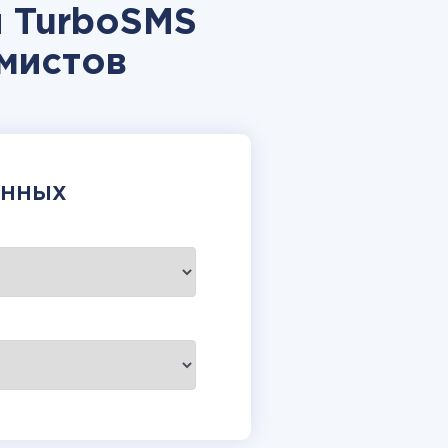
и TurboSMS
мистов
АННЫХ