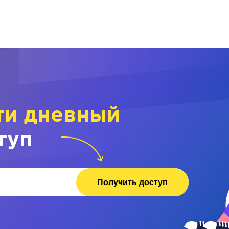
ти дневный
туп
Получить доступ