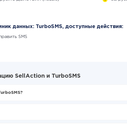
ник данных: TurboSMS, доступные действия:
править SMS
цию SellAction и TurboSMS
 TurboSMS?
X-Drive
Action в TurboSMS
аться из SellAction в TurboSMS
е делать интеграцию, время настройки может отличаться и сос