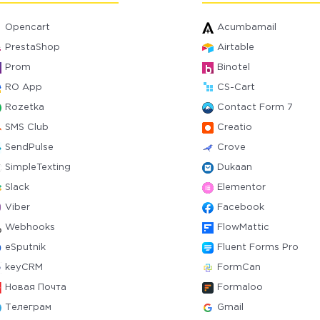
Opencart
Acumbamail
PrestaShop
Airtable
Prom
Binotel
RO App
CS-Cart
Rozetka
Contact Form 7
SMS Club
Creatio
SendPulse
Crove
SimpleTexting
Dukaan
Slack
Elementor
Viber
Facebook
Webhooks
FlowMattic
eSputnik
Fluent Forms Pro
keyCRM
FormCan
Новая Почта
Formaloo
Телеграм
Gmail