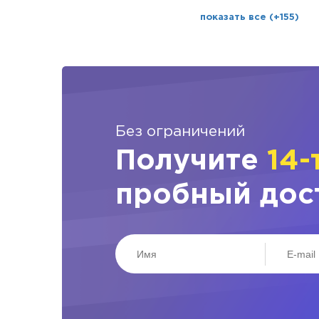
показать все (+155)
Без ограничений
Получите
14-
пробный дос