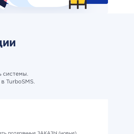
ции
ь системы.
 в TurboSMS.
ить потерянные ЗАКАЗЫ (новые)