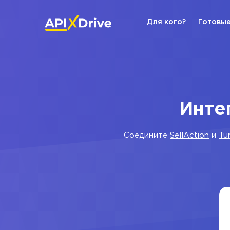
Для кого?
Готовые
Инте
Соедините
SellAction
и
Tu