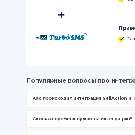
Прием
От
Популярные вопросы про интегра
Как происходит интеграция SellAction и
Для начала нужно
зарегистрироваться в Api
Выбираете какие данные передавать из Sell
Сколько времени нужно на интеграцию?
Включаете автообновление
Теперь данные будут автоматически передав
В зависимости от системы, с которой вы будет