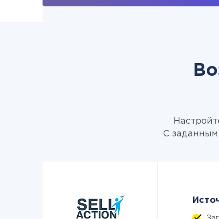
Во
Настройте
С заданным 
Источ
За