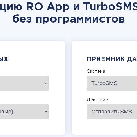
ацию RO App и TurboSMS
без программистов
ЫХ
ПРИЕМНИК Д
Система
Действие