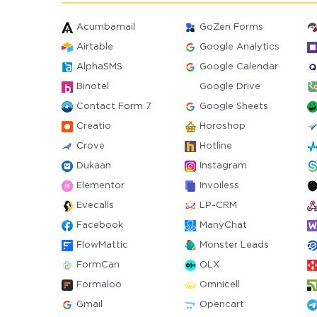
Acumbamail
GoZen Forms
Airtable
Google Analytics
AlphaSMS
Google Calendar
Binotel
Google Drive
Contact Form 7
Google Sheets
Creatio
Horoshop
Crove
Hotline
Dukaan
Instagram
Elementor
Invoiless
Evecalls
LP-CRM
Facebook
ManyChat
FlowMattic
Monster Leads
FormCan
OLX
Formaloo
Omnicell
Gmail
Opencart