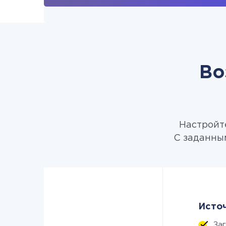
Во
Настройте
С заданны
Источ
За