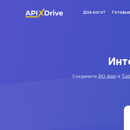
Для кого?
Готовые
Инт
Соедините
RO App
и
Tur