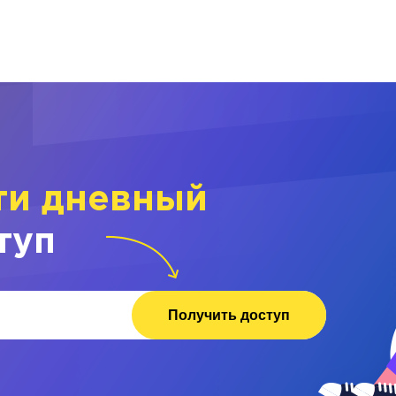
ти дневный
туп
Получить доступ