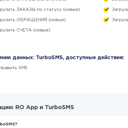
грузить ЗАКАЗЫ по статусу (новые)
Загруз
грузить ОБРАЩЕНИЯ (новые)
Загру
грузить СЧЕТА (новые)
ник данных: TurboSMS, доступные действия:
править SMS
ацию RO App и TurboSMS
rboSMS?