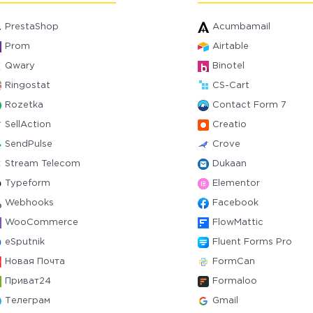
PrestaShop
Acumbamail
Prom
Airtable
Qwary
Binotel
Ringostat
CS-Cart
Rozetka
Contact Form 7
SellAction
Creatio
SendPulse
Crove
Stream Telecom
Dukaan
Typeform
Elementor
Webhooks
Facebook
WooCommerce
FlowMattic
eSputnik
Fluent Forms Pro
Новая Почта
FormCan
Приват24
Formaloo
Телеграм
Gmail