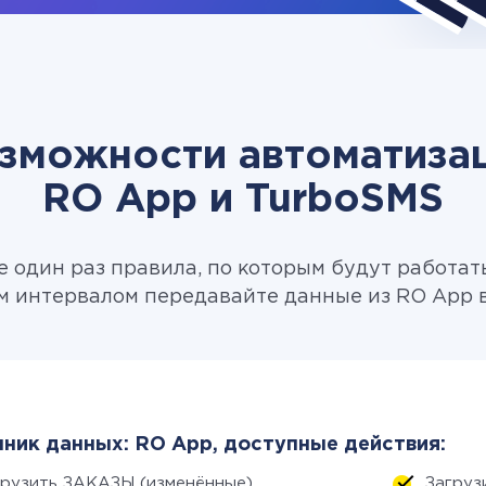
зможности автоматиза
RO App и TurboSMS
 один раз правила, по которым будут работат
м интервалом передавайте данные из RO App в
ник данных: RO App, доступные действия:
грузить ЗАКАЗЫ (изменённые)
Загруз