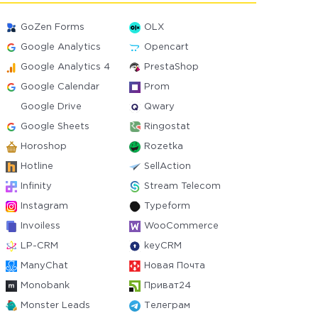
GoZen Forms
OLX
Google Analytics
Opencart
Google Analytics 4
PrestaShop
Google Calendar
Prom
Google Drive
Qwary
Google Sheets
Ringostat
Horoshop
Rozetka
Hotline
SellAction
Infinity
Stream Telecom
Instagram
Typeform
Invoiless
WooCommerce
LP-CRM
keyCRM
ManyChat
Новая Почта
Monobank
Приват24
Monster Leads
Телеграм