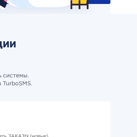
ции
ь системы.
 TurboSMS.
ить ЗАКАЗЫ (новые)