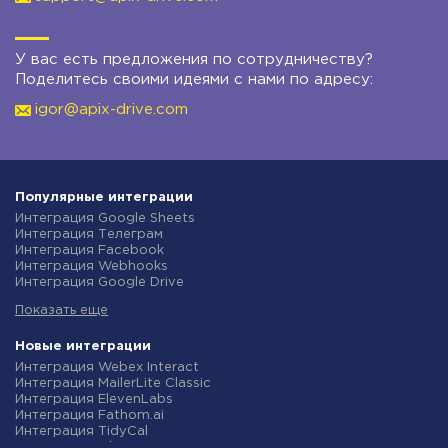
У вас есть предложения по сотрудничеству?
Поделитесь своими идеями с нами по адресу:
igor@apix-drive.com
Популярные интеграции
Интеграция Google Sheets
Интеграция Телеграм
Интеграция Facebook
Интеграция Webhooks
Интеграция Google Drive
Интеграция Opencart
Показать еще
Интеграция Gmail
Интеграция Rozetka
Интеграция Новая Почта
Новые интеграции
Интеграция Binotel
Интеграция Webex Interact
Интеграция OpenAI (ChatGPT)
Интеграция MailerLite Classic
Интеграция Prom
Интеграция ElevenLabs
Интеграция Приват24
Интеграция Fathom.ai
Интеграция OLX
Интеграция TidyCal
Интеграция TurboSMS
Интеграция Olostep