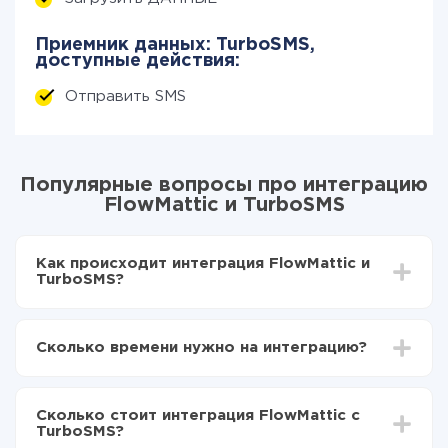
Приемник данных: TurboSMS,
доступные действия:
Отправить SMS
Популярные вопросы про интеграцию
FlowMattic и TurboSMS
Как происходит интеграция FlowMattic и
TurboSMS?
Для начала нужно
зарегистрироваться в ApiX-
Drive
Сколько времени нужно на интеграцию?
Выбираете какие данные передавать из
FlowMattic в TurboSMS
В зависимости от системы, с которой вы будете
Включаете автообновление
делать интеграцию, время настройки может
Теперь данные будут автоматически
Сколько стоит интеграция FlowMattic с
отличаться и составлять от 5-ти до 30-минут. В
передаваться из FlowMattic в TurboSMS
TurboSMS?
среднем настройка занимает 10-15 минут.