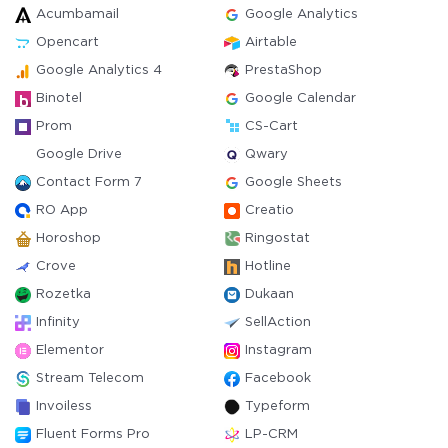
Acumbamail
Google Analytics
Opencart
Airtable
Google Analytics 4
PrestaShop
Binotel
Google Calendar
Prom
CS-Cart
Google Drive
Qwary
Contact Form 7
Google Sheets
RO App
Creatio
Horoshop
Ringostat
Crove
Hotline
Rozetka
Dukaan
Infinity
SellAction
Elementor
Instagram
Stream Telecom
Facebook
Invoiless
Typeform
Fluent Forms Pro
LP-CRM