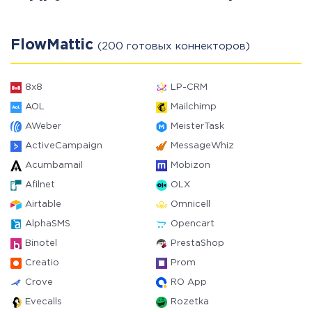
FlowMattic
(200 готовых коннекторов)
8x8
LP-CRM
AOL
Mailchimp
AWeber
MeisterTask
ActiveCampaign
MessageWhiz
Acumbamail
Mobizon
Afilnet
OLX
Airtable
Omnicell
AlphaSMS
Opencart
Binotel
PrestaShop
Creatio
Prom
Crove
RO App
Evecalls
Rozetka