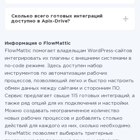
За саму интеграцию ничего платить не нужно и на
всех тарифах доступен полностью весь
Сколько всего готовых интеграций
функционал. Вы оплачиваете только количество
доступно в Apix-Drive?
данных, которые по факту передаются из одной
вашей системы в другую через наш сервис. Если у
На данный момент у нас готово 400+ интеграций
вас количество данных в месяц небольшое, можете
помимо FlowMattic и TurboSMS
смело пользоваться бесплатным тарифом или
Информация о FlowMattic
перейти на платный, при необходимости. Подробнее
FlowMattic помогает владельцам WordPress-сайтов
о
тарифах
.
интегрировать их плагины с внешними системами в
no-code режиме. Здесь доступен набор
инструментов по автоматизации рабочих
процессов, позволяющий легко и быстро настроить
обмен данных между сайтами и сторонним ПО.
Сервис предлагает свыше 115 готовых интеграций, а
также ряд опций для их подключения и настройки.
Можно создавать неограниченное количество
новых рабочих процессов и добавлять столько
действий для каждого из них, сколько необходимо.
FlowMattic позволяет выбирать триггерные