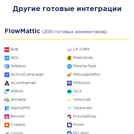
Другие готовые интеграции
FlowMattic
(200 готовых коннекторов)
8x8
LP-CRM
AOL
Mailchimp
AWeber
MeisterTask
ActiveCampaign
MessageWhiz
Acumbamail
Mobizon
Afilnet
OLX
Airtable
Omnicell
AlphaSMS
Opencart
Binotel
PrestaShop
Creatio
Prom
Crove
RO App