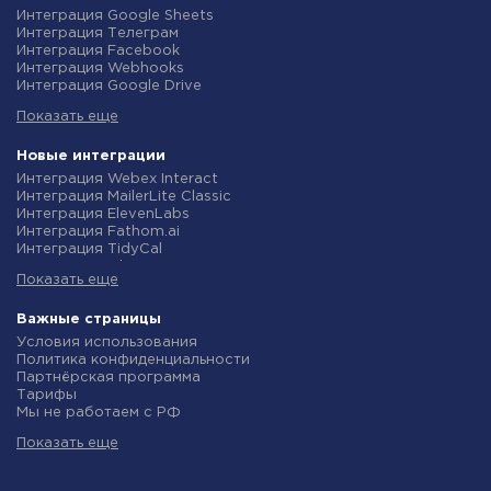
Интеграция Google Sheets
Интеграция Телеграм
Интеграция Facebook
Интеграция Webhooks
Интеграция Google Drive
Интеграция Opencart
Показать еще
Интеграция Gmail
Интеграция Rozetka
Интеграция Новая Почта
Новые интеграции
Интеграция Binotel
Интеграция Webex Interact
Интеграция OpenAI (ChatGPT)
Интеграция MailerLite Classic
Интеграция Prom
Интеграция ElevenLabs
Интеграция Приват24
Интеграция Fathom.ai
Интеграция OLX
Интеграция TidyCal
Интеграция TurboSMS
Интеграция Olostep
Интеграция SendPulse
Показать еще
Интеграция Gist
Интеграция Horoshop
Интеграция Gyazo
Интеграция Stream Telecom
Интеграция Straico
Важные страницы
Интеграция Instagram
Интеграция Rows
Условия использования
Интеграция Google Analytics
Интеграция Firecrawl
Политика конфиденциальности
Интеграция Creatio
Интеграция Binotel SmartCRM
Партнёрская программа
Интеграция Ringostat
Интеграция Perplexity AI
Тарифы
Интеграция Google Calendar
Интеграция Formbricks
Мы не работаем с РФ
Интеграция Airtable
Интеграция Smartlead
Политика возврата средств
Интеграция RO App
Интеграция Getsitecontrol
Показать еще
Индивидуальная разработка
Интеграция WooCommerce
Интеграция Woorise
Условия партнерской программы
Интеграция Crove
Интеграция Riddle
Новости
Интеграция eSputnik