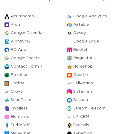
Acumbamail
Google Analytics
Prom
Airtable
Google Calendar
Qwary
AlphaSMS
Google Drive
RO App
Binotel
Google Sheets
Ringostat
Contact Form 7
Horoshop
Rozetka
Creatio
Hotline
SellAction
Crove
Instagram
SendPulse
Dukaan
Invoiless
Stream Telecom
Elementor
LP-CRM
TurboSMS
Evecalls
ManyChat
Typeform