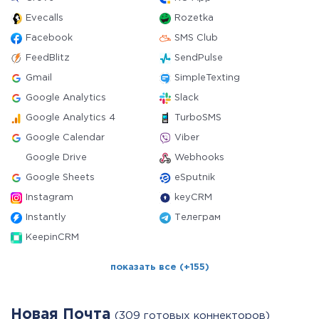
Evecalls
Rozetka
Facebook
SMS Club
FeedBlitz
SendPulse
Gmail
SimpleTexting
Google Analytics
Slack
Google Analytics 4
TurboSMS
Google Calendar
Viber
Google Drive
Webhooks
Google Sheets
eSputnik
Instagram
keyCRM
Instantly
Телеграм
KeepinCRM
показать все (+155)
Новая Почта
(309 готовых коннекторов)