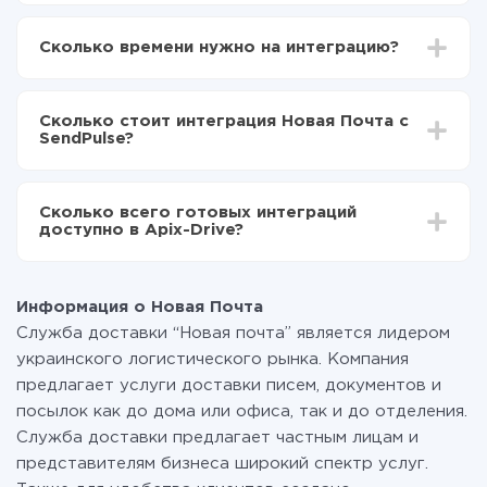
Для начала нужно
зарегистрироваться в ApiX-
Drive
Сколько времени нужно на интеграцию?
Выбираете какие данные передавать из Новая
Почта в SendPulse
В зависимости от системы, с которой вы будете
Включаете автообновление
делать интеграцию, время настройки может
Теперь данные будут автоматически
Сколько стоит интеграция Новая Почта с
отличаться и составлять от 5-ти до 30-минут. В
передаваться из Новая Почта в SendPulse
SendPulse?
среднем настройка занимает 10-15 минут.
За саму интеграцию ничего платить не нужно и на
всех тарифах доступен полностью весь
Сколько всего готовых интеграций
функционал. Вы оплачиваете только количество
доступно в Apix-Drive?
данных, которые по факту передаются из одной
вашей системы в другую через наш сервис. Если у
На данный момент у нас готово 400+ интеграций
вас количество данных в месяц небольшое, можете
помимо Новая Почта и SendPulse
смело пользоваться бесплатным тарифом или
Информация о Новая Почта
перейти на платный, при необходимости. Подробнее
Служба доставки “Новая почта” является лидером
о
тарифах
.
украинского логистического рынка. Компания
предлагает услуги доставки писем, документов и
посылок как до дома или офиса, так и до отделения.
Служба доставки предлагает частным лицам и
представителям бизнеса широкий спектр услуг.