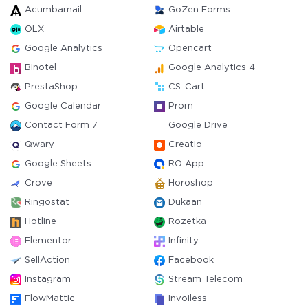
Acumbamail
GoZen Forms
OLX
Airtable
Google Analytics
Opencart
Binotel
Google Analytics 4
PrestaShop
CS-Cart
Google Calendar
Prom
Contact Form 7
Google Drive
Qwary
Creatio
Google Sheets
RO App
Crove
Horoshop
Ringostat
Dukaan
Hotline
Rozetka
Elementor
Infinity
SellAction
Facebook
Instagram
Stream Telecom
FlowMattic
Invoiless