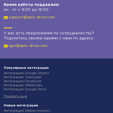
Время работы поддержки:
пн - пт с 9:00 до 18:00
support@apix-drive.com
У вас есть предложения по сотрудничеству?
Поделитесь своими идеями с нами по адресу:
igor@apix-drive.com
Популярные интеграции
Интеграция Google Sheets
Интеграция Телеграм
Интеграция Facebook
Интеграция Webhooks
Интеграция Google Drive
Интеграция Opencart
Показать еще
Интеграция Gmail
Интеграция Rozetka
Интеграция Новая Почта
Новые интеграции
Интеграция Binotel
Интеграция Webex Interact