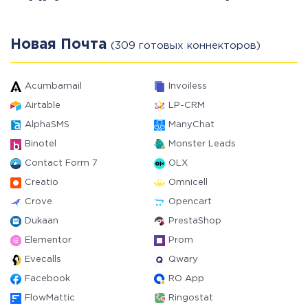
Новая Почта
(309 готовых коннекторов)
Acumbamail
Invoiless
Airtable
LP-CRM
AlphaSMS
ManyChat
Binotel
Monster Leads
Contact Form 7
OLX
Creatio
Omnicell
Crove
Opencart
Dukaan
PrestaShop
Elementor
Prom
Evecalls
Qwary
Facebook
RO App
FlowMattic
Ringostat