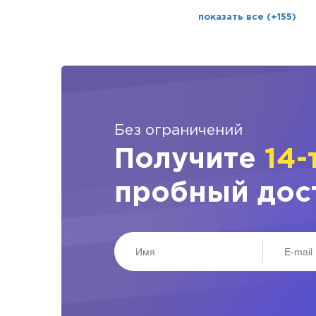
показать все (+155)
Без ограничений
Получите
14-
пробный дос