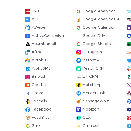
8x8
Google Analytics
AOL
Google Analytics 4
AWeber
Google Calendar
ActiveCampaign
Google Drive
Acumbamail
Google Sheets
Afilnet
Instagram
Airtable
Instantly
AlphaSMS
KeepinCRM
Binotel
LP-CRM
Creatio
Mailchimp
Crove
MeisterTask
Evecalls
MessageWhiz
Facebook
Mobizon
FeedBlitz
OLX
Gmail
Omnicell