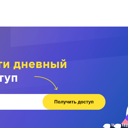
ти дневный
туп
Получить доступ