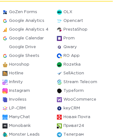
GoZen Forms
OLX
Google Analytics
Opencart
Google Analytics 4
PrestaShop
Google Calendar
Prom
Google Drive
Qwary
Google Sheets
RO App
Horoshop
Rozetka
Hotline
SellAction
Infinity
Stream Telecom
Instagram
Typeform
Invoiless
WooCommerce
LP-CRM
keyCRM
ManyChat
Новая Почта
Monobank
Приват24
Monster Leads
Телеграм