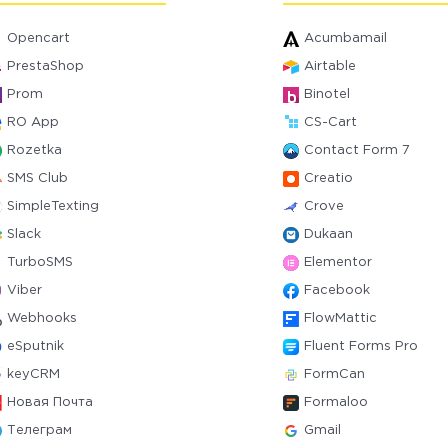
Opencart
Acumbamail
PrestaShop
Airtable
Prom
Binotel
RO App
CS-Cart
Rozetka
Contact Form 7
SMS Club
Creatio
SimpleTexting
Crove
Slack
Dukaan
TurboSMS
Elementor
Viber
Facebook
Webhooks
FlowMattic
eSputnik
Fluent Forms Pro
keyCRM
FormCan
Новая Почта
Formaloo
Телеграм
Gmail