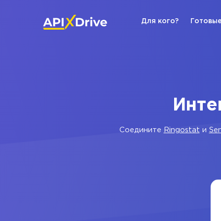
Для кого?
Готовые
Инте
Соедините
Ringostat
и
Se