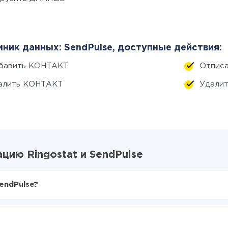
ник данных: SendPulse, доступные действия:
бавить КОНТАКТ
Отпис
алить КОНТАКТ
Удали
цию Ringostat и SendPulse
endPulse?
X-Drive
ostat в SendPulse