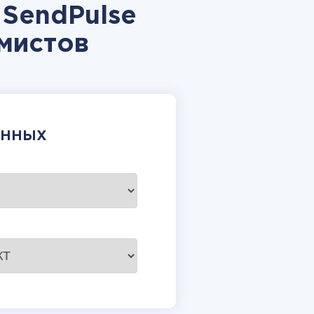
 SendPulse
мистов
АННЫХ