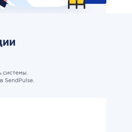
ции
ь системы.
в SendPulse.