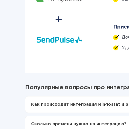
Прием
До
Уд
Популярные вопросы про интегра
Как происходит интеграция Ringostat и S
Для начала нужно
зарегистрироваться в Api
Выбираете какие данные передавать из Ring
Сколько времени нужно на интеграцию?
Включаете автообновление