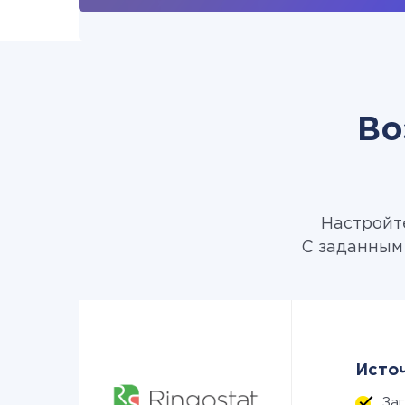
Во
Настройте
С заданным 
Источ
За