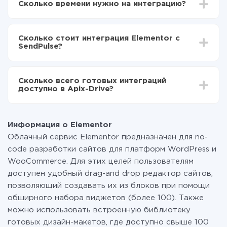
Сколько времени нужно на интеграцию?
Выбираете какие данные передавать из
Elementor в SendPulse
В зависимости от системы, с которой вы будете
Включаете автообновление
делать интеграцию, время настройки может
Теперь данные будут автоматически
Сколько стоит интеграция Elementor с
отличаться и составлять от 5-ти до 30-минут. В
передаваться из Elementor в SendPulse
SendPulse?
среднем настройка занимает 10-15 минут.
За саму интеграцию ничего платить не нужно и на
всех тарифах доступен полностью весь
Сколько всего готовых интеграций
функционал. Вы оплачиваете только количество
доступно в Apix-Drive?
данных, которые по факту передаются из одной
вашей системы в другую через наш сервис. Если у
На данный момент у нас готово 400+ интеграций
вас количество данных в месяц небольшое, можете
помимо Elementor и SendPulse
смело пользоваться бесплатным тарифом или
Информация о Elementor
перейти на платный, при необходимости. Подробнее
Облачный сервис Elementor предназначен для no-
о
тарифах
.
code разработки сайтов для платформ WordPress и
WooCommerce. Для этих целей пользователям
доступен удобный drag-and drop редактор сайтов,
позволяющий создавать их из блоков при помощи
обширного набора виджетов (более 100). Также
можно использовать встроенную библиотеку
готовых дизайн-макетов, где доступно свыше 100