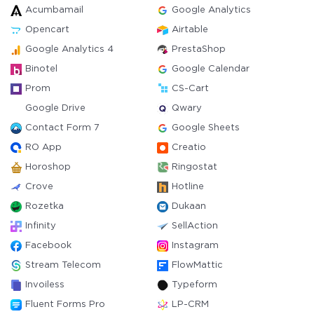
Acumbamail
Google Analytics
Opencart
Airtable
Google Analytics 4
PrestaShop
Binotel
Google Calendar
Prom
CS-Cart
Google Drive
Qwary
Contact Form 7
Google Sheets
RO App
Creatio
Horoshop
Ringostat
Crove
Hotline
Rozetka
Dukaan
Infinity
SellAction
Facebook
Instagram
Stream Telecom
FlowMattic
Invoiless
Typeform
Fluent Forms Pro
LP-CRM