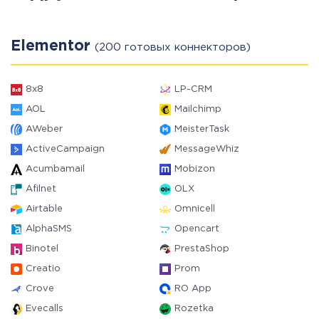
Elementor
(200 готовых коннекторов)
8x8
LP-CRM
AOL
Mailchimp
AWeber
MeisterTask
ActiveCampaign
MessageWhiz
Acumbamail
Mobizon
Afilnet
OLX
Airtable
Omnicell
AlphaSMS
Opencart
Binotel
PrestaShop
Creatio
Prom
Crove
RO App
Evecalls
Rozetka