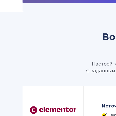
Во
Настройте
С заданным 
Источ
За