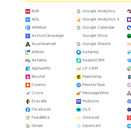
8x8
Google Analytics
AOL
Google Analytics 4
AWeber
Google Calendar
ActiveCampaign
Google Drive
Acumbamail
Google Sheets
Afilnet
Instantly
Airtable
KeepinCRM
AlphaSMS
LP-CRM
Binotel
Mailchimp
Creatio
MeisterTask
Crove
MessageWhiz
Evecalls
Mobizon
Facebook
OLX
FeedBlitz
Omnicell
Gmail
Opencart