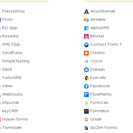
PrestaShop
Acumbamail
Prom
Airtable
RO App
AlphaSMS
Rozetka
Binotel
SMS Club
Contact Form 7
SendPulse
Creatio
SimpleTexting
Crove
Slack
Dukaan
TurboSMS
Evecalls
Viber
Facebook
Webhooks
FlowMattic
eSputnik
FormCan
keyCRM
Formaloo
Новая Почта
Gmail
Телеграм
GoZen Forms