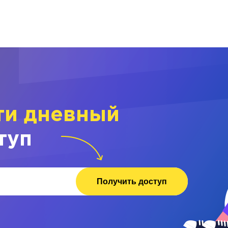
ти дневный
туп
Получить доступ