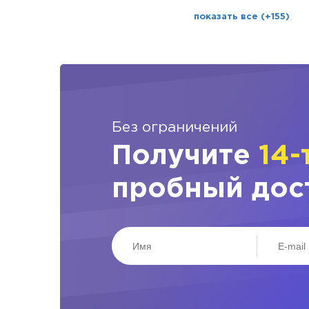
показать все (+155)
Без ограничений
Получите
14-
пробный дос