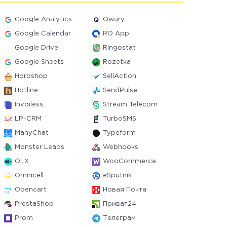
Google Analytics
Qwary
Google Calendar
RO App
Google Drive
Ringostat
Google Sheets
Rozetka
Horoshop
SellAction
Hotline
SendPulse
Invoiless
Stream Telecom
LP-CRM
TurboSMS
ManyChat
Typeform
Monster Leads
Webhooks
OLX
WooCommerce
Omnicell
eSputnik
Opencart
Новая Почта
PrestaShop
Приват24
Prom
Телеграм