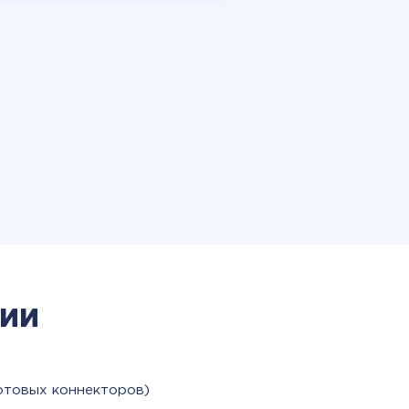
ии
отовых коннекторов)