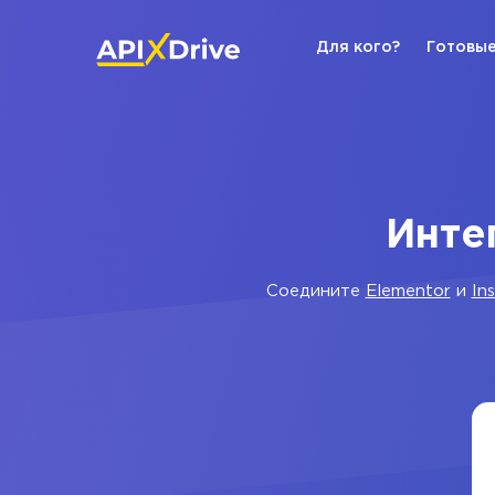
Для кого?
Готовые
Инте
Соедините
Elementor
и
In