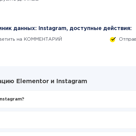
ник данных: Instagram, доступные действия:
ветить на КОММЕНТАРИЙ
Отпра
цию Elementor и Instagram
Instagram?
X-Drive
entor в Instagram
аться из Elementor в Instagram
е делать интеграцию, время настройки может отличаться и сос