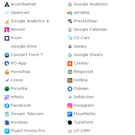
Acumbamail
Google Analytics
Opencart
Airtable
Google Analytics 4
PrestaShop
Binotel
Google Calendar
Prom
CS-Cart
Google Drive
Qwary
Contact Form 7
Google Sheets
RO App
Creatio
Horoshop
Ringostat
Crove
Hotline
Rozetka
Dukaan
Infinity
SellAction
Facebook
Instagram
Stream Telecom
FlowMattic
Invoiless
Typeform
Fluent Forms Pro
LP-CRM