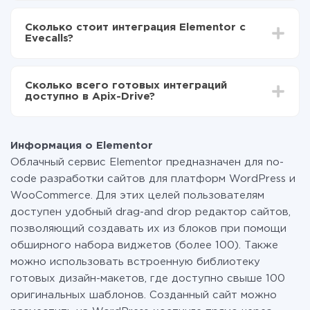
В зависимости от системы, с которой вы будете
Включаете автообновление
делать интеграцию, время настройки может
Теперь данные будут автоматически
Сколько стоит интеграция Elementor с
отличаться и составлять от 5-ти до 30-минут. В
передаваться из Elementor в Evecalls
Evecalls?
среднем настройка занимает 10-15 минут.
За саму интеграцию ничего платить не нужно и на
всех тарифах доступен полностью весь
Сколько всего готовых интеграций
функционал. Вы оплачиваете только количество
доступно в Apix-Drive?
данных, которые по факту передаются из одной
вашей системы в другую через наш сервис. Если у
На данный момент у нас готово 400+ интеграций
вас количество данных в месяц небольшое, можете
помимо Elementor и Evecalls
смело пользоваться бесплатным тарифом или
Информация о Elementor
перейти на платный, при необходимости. Подробнее
Облачный сервис Elementor предназначен для no-
о
тарифах
.
code разработки сайтов для платформ WordPress и
WooCommerce. Для этих целей пользователям
доступен удобный drag-and drop редактор сайтов,
позволяющий создавать их из блоков при помощи
обширного набора виджетов (более 100). Также
можно использовать встроенную библиотеку
готовых дизайн-макетов, где доступно свыше 100
оригинальных шаблонов. Созданный сайт можно