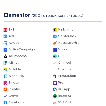
Elementor
(200 готовых коннекторов)
8x8
Mailchimp
AOL
MeisterTask
AWeber
MessageWhiz
ActiveCampaign
Mobizon
Acumbamail
OLX
Afilnet
Omnicell
Airtable
Opencart
AlphaSMS
PrestaShop
Binotel
Prom
Creatio
RO App
Crove
Rozetka
Facebook
SMS Club