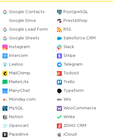
Google Contacts
PostgreSQL
Google Drive
PrestaShop
Google Lead Form
RSS
Google Sheets
Salesforce CRM
Instagram
Slack
Intercom
Stripe
Leeloo
Telegram
MailChimp
Todoist
MailerLite
Trello
ManyChat
Typeform
Monday.com
Wix
MySQL
WooCommerce
Notion
Wrike
Opencart
ZOHO CRM
Pipedrive
iCloud