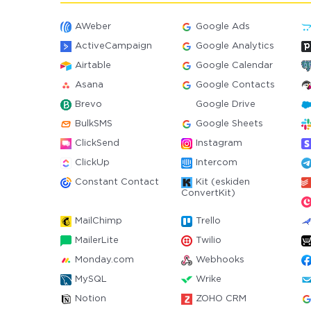
AWeber
Google Ads
ActiveCampaign
Google Analytics
Airtable
Google Calendar
Asana
Google Contacts
Brevo
Google Drive
BulkSMS
Google Sheets
ClickSend
Instagram
ClickUp
Intercom
Constant Contact
Kit (eskiden
ConvertKit)
MailChimp
Trello
MailerLite
Twilio
Monday.com
Webhooks
MySQL
Wrike
Notion
ZOHO CRM