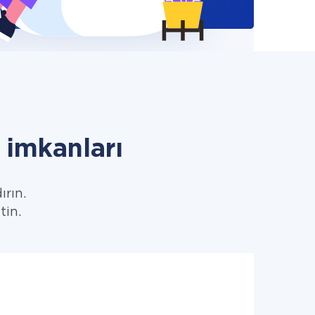
imkanları
ırın.
tin.