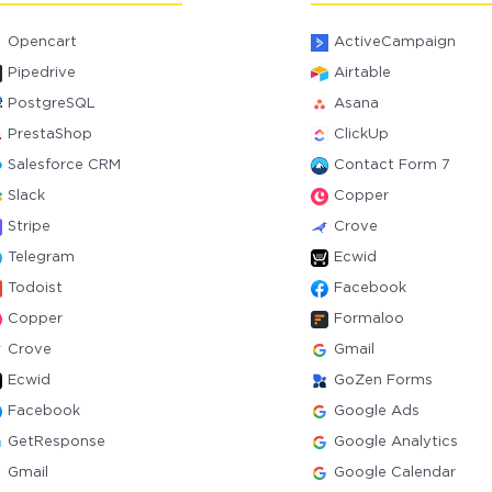
Opencart
ActiveCampaign
Pipedrive
Airtable
PostgreSQL
Asana
PrestaShop
ClickUp
Salesforce CRM
Contact Form 7
Slack
Copper
Stripe
Crove
Telegram
Ecwid
Todoist
Facebook
Copper
Formaloo
Crove
Gmail
Ecwid
GoZen Forms
Facebook
Google Ads
GetResponse
Google Analytics
Gmail
Google Calendar