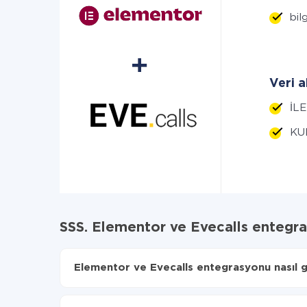
bilg
Veri a
İLE
KUL
SSS. Elementor ve Evecalls entegr
Elementor ve Evecalls entegrasyonu nasıl ge
İlk olarak,
'ı ApiX-Drive
'a kaydetmeniz gerekir.
Elementor'den Evecalls'ye hangi verilerin aktarı