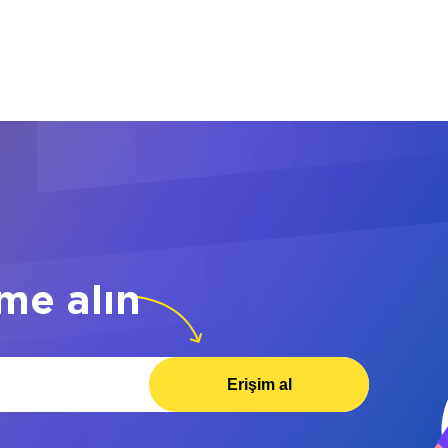
me alın
Erişim al