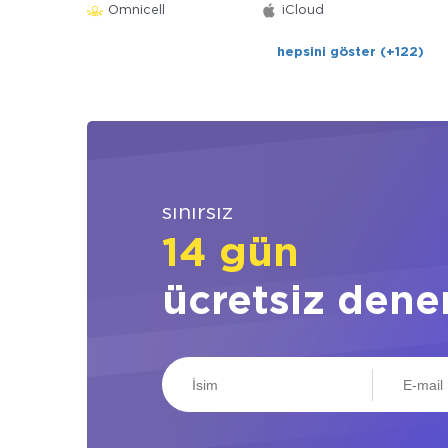
Omnicell
iCloud
hepsini göster (+122)
sınırsız
14 gün
ücretsiz dene