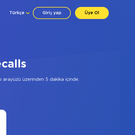
Türkçe
Giriş yap
Üye Ol
calls
 arayüzü üzerinden 5 dakika içinde.