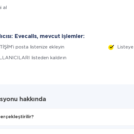
i al
lıcısı: Evecalls, mevcut işlemler:
TİŞİM'i posta listenize ekleyin
Listeye
LANICILARI listeden kaldırın
asyonu hakkında
rçekleştirilir?
lacağını seçin