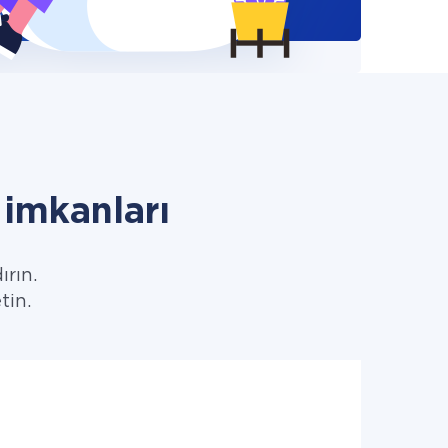
imkanları
ırın.
tin.