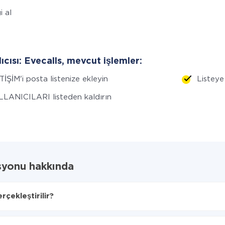
i al
lıcısı: Evecalls, mevcut işlemler:
TİŞİM'i posta listenize ekleyin
Listeye
LANICILARI listeden kaldırın
syonu hakkında
çekleştirilir?
acağını seçin