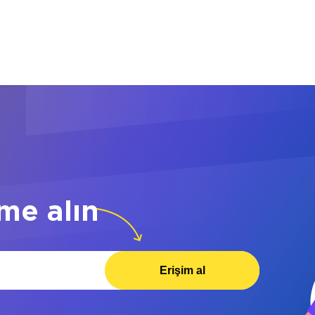
me alın
Erişim al