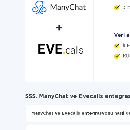
bilg
Veri a
İLE
KUL
SSS. ManyChat ve Evecalls entegra
ManyChat ve Evecalls entegrasyonu nasıl ger
İlk olarak,
'ı ApiX-Drive
'a kaydetmeniz gerekir.
ManyChat'den Evecalls'ye hangi verilerin aktarıl