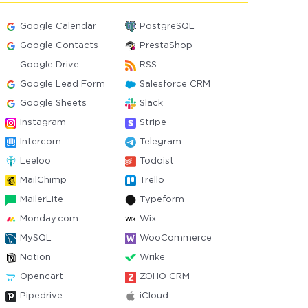
Google Calendar
PostgreSQL
Google Contacts
PrestaShop
Google Drive
RSS
Google Lead Form
Salesforce CRM
Google Sheets
Slack
Instagram
Stripe
Intercom
Telegram
Leeloo
Todoist
MailChimp
Trello
MailerLite
Typeform
Monday.com
Wix
MySQL
WooCommerce
Notion
Wrike
Opencart
ZOHO CRM
Pipedrive
iCloud