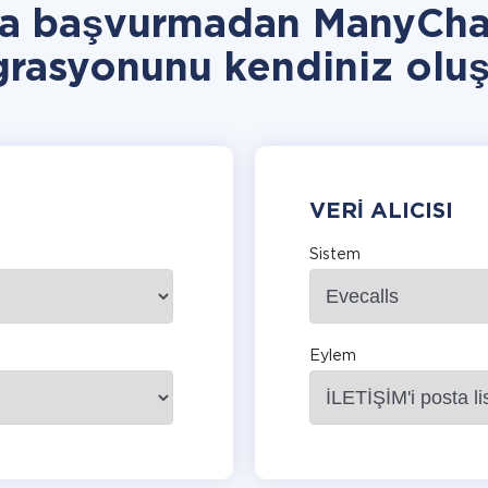
ra başvurmadan ManyChat
grasyonunu kendiniz oluş
VERI ALICISI
Sistem
Eylem