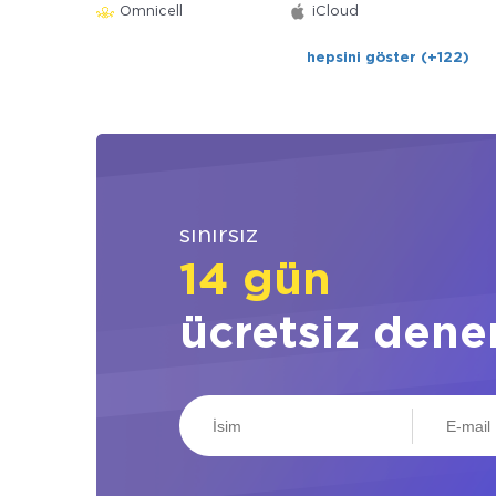
Omnicell
iCloud
hepsini göster (+122)
sınırsız
14 gün
ücretsiz dene