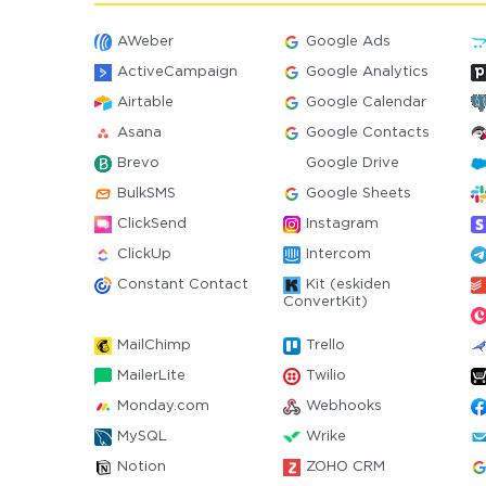
AWeber
Google Ads
ActiveCampaign
Google Analytics
Airtable
Google Calendar
Asana
Google Contacts
Brevo
Google Drive
BulkSMS
Google Sheets
ClickSend
Instagram
ClickUp
Intercom
Constant Contact
Kit (eskiden
ConvertKit)
MailChimp
Trello
MailerLite
Twilio
Monday.com
Webhooks
MySQL
Wrike
Notion
ZOHO CRM