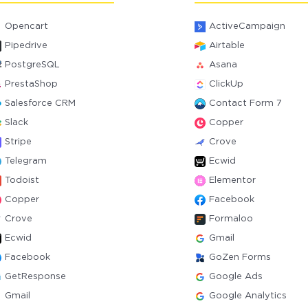
Opencart
ActiveCampaign
Pipedrive
Airtable
PostgreSQL
Asana
PrestaShop
ClickUp
Salesforce CRM
Contact Form 7
Slack
Copper
Stripe
Crove
Telegram
Ecwid
Todoist
Elementor
Copper
Facebook
Crove
Formaloo
Ecwid
Gmail
Facebook
GoZen Forms
GetResponse
Google Ads
Gmail
Google Analytics