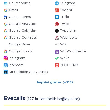
GetResponse
Telegram
Gmail
Todoist
GoZen Forms
Trello
Google Analytics
Twilio
Google Calendar
Typeform
Google Contacts
Webhooks
Google Drive
Wix
Google Sheets
WooCommerce
Instagram
Wrike
Intercom
ZOHO CRM
Kit (eskiden ConvertKit)
hepsini göster (+216)
Evecalls
(177 kullanılabilir bağlayıcılar)