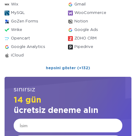
Wix
Gmail
MySQL
WooCommerce
GoZen Forms
Notion
Wrike
Google Ads
Opencart
ZOHO CRM
Google Analytics
Pipedrive
iCloud
hepsini göster (+132)
sınırsız
14 gün
ücretsiz deneme alın