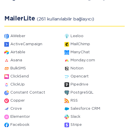
MailerLite
(261 kullanılabilir bağlayıcı)
AWeber
Leeloo
ActiveCampaign
MailChimp
Airtable
ManyChat
Asana
Monday.com
BulkSMS
Notion
ClickSend
Opencart
ClickUp
Pipedrive
Constant Contact
PostgreSQL
Copper
RSS
Crove
Salesforce CRM
Elementor
Slack
Facebook
Stripe