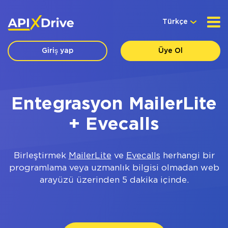
Türkçe
Giriş yap
Üye Ol
Entegrasyon MailerLite
+ Evecalls
Birleştirmek
MailerLite
ve
Evecalls
herhangi bir
programlama veya uzmanlık bilgisi olmadan web
arayüzü üzerinden 5 dakika içinde.