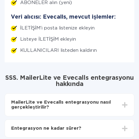
ABONELER alın (yeni)
Veri alıcısı: Evecalls, mevcut işlemler:
İLETİŞİM'i posta listenize ekleyin
Listeye İLETİŞİM ekleyin
KULLANICILARI listeden kaldırın
SSS. MailerLite ve Evecalls entegrasyonu
hakkında
MailerLite ve Evecalls entegrasyonu nasıl
gerçekleştirilir?
İlk olarak,
'ı ApiX-Drive
'a kaydetmeniz gerekir.
MailerLite'den Evecalls'ye hangi verilerin
Entegrasyon ne kadar sürer?
aktarılacağını seçin
Otomatik güncellemeyi aç