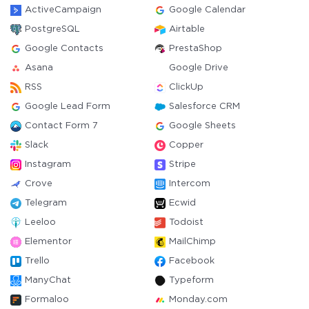
ActiveCampaign
Google Calendar
PostgreSQL
Airtable
Google Contacts
PrestaShop
Asana
Google Drive
RSS
ClickUp
Google Lead Form
Salesforce CRM
Contact Form 7
Google Sheets
Slack
Copper
Instagram
Stripe
Crove
Intercom
Telegram
Ecwid
Leeloo
Todoist
Elementor
MailChimp
Trello
Facebook
ManyChat
Typeform
Formaloo
Monday.com