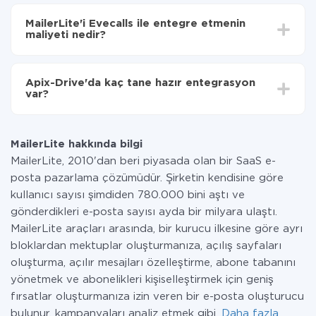
Entegre etmek istediğiniz sisteme bağlı olarak kurulum
Artık veriler otomatik olarak MailerLite'den
süresi 5 ile 30 dakika arasında değişebilir. Ortalama
Evecalls'ye aktarılacaktır.
MailerLite'i Evecalls ile entegre etmenin
olarak, 10-15 dakika sürer.
maliyeti nedir?
Tüm işlevler tüm tarife planlarında mevcut olduğundan
entegrasyon için ödeme yapmanız gerekmez.
Apix-Drive'da kaç tane hazır entegrasyon
Hizmetimiz aracılığıyla yalnızca bir sisteminizden
var?
diğerine aktarılan veri miktarı için ödeme yaparsınız.
Ayda az miktarda veriye sahipseniz, ücretsiz bir plan
Şu anda MailerLite ve Evecalls yanında 296 +
kullanabilir ve gerekirse ücretli bir plana geçebilirsiniz.
entegrasyonlarımız var
tarifeleri
hakkında daha fazla bilgi.
MailerLite hakkında bilgi
MailerLite, 2010'dan beri piyasada olan bir SaaS e-
posta pazarlama çözümüdür. Şirketin kendisine göre
kullanıcı sayısı şimdiden 780.000 bini aştı ve
gönderdikleri e-posta sayısı ayda bir milyara ulaştı.
MailerLite araçları arasında, bir kurucu ilkesine göre ayrı
bloklardan mektuplar oluşturmanıza, açılış sayfaları
oluşturma, açılır mesajları özelleştirme, abone tabanını
yönetmek ve abonelikleri kişiselleştirmek için geniş
fırsatlar oluşturmanıza izin veren bir e-posta oluşturucu
bulunur. kampanyaları analiz etmek gibi.
Daha fazla