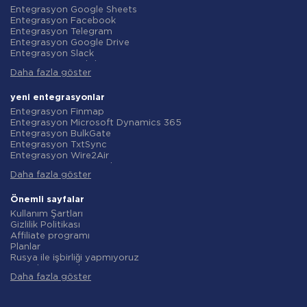
Entegrasyon Google Sheets
Entegrasyon Facebook
Entegrasyon Telegram
Entegrasyon Google Drive
Entegrasyon Slack
Entegrasyon MailChimp
Daha fazla göster
Entegrasyon Gmail
Entegrasyon Trello
Entegrasyon ClickUp
yeni entegrasyonlar
Entegrasyon Airtable
Entegrasyon Finmap
Entegrasyon Google Contacts
Entegrasyon Microsoft Dynamics 365
Entegrasyon OpenAI (ChatGPT)
Entegrasyon BulkGate
Entegrasyon Instagram
Entegrasyon TxtSync
Entegrasyon ActiveCampaign
Entegrasyon Wire2Air
Entegrasyon Typeform
Entegrasyon Corezoid
Entegrasyon Salesforce CRM
Daha fazla göster
Entegrasyon Infobip
Entegrasyon Monday.com
Entegrasyon Instasent
Entegrasyon Notion
Entegrasyon AtomPark
Önemli sayfalar
Entegrasyon Stripe
Entegrasyon TXTImpact
Kullanım Şartları
Entegrasyon AWeber
Entegrasyon Campaign Monitor
Gizlilik Politikası
Entegrasyon Asana
Entegrasyon CM.com
Affiliate programı
Entegrasyon ZOHO CRM
Entegrasyon D7 Networks
Planlar
Entegrasyon Webhooks
Entegrasyon SMS.to
Rusya ile işbirliği yapmıyoruz
Entegrasyon GetResponse
Entegrasyon SMSGlobal
Veri işleme sözleşmesi
Entegrasyon WooCommerce
Entegrasyon Textlocal
Daha fazla göster
iade politikasi
Entegrasyon Pipedrive
Entegrasyon ShoutOUT
Bireysel gelişim
Entegrasyon Google Calendar
Entegrasyon Apifonica
Ortaklık Programı Koşulları
Entegrasyon Opencart