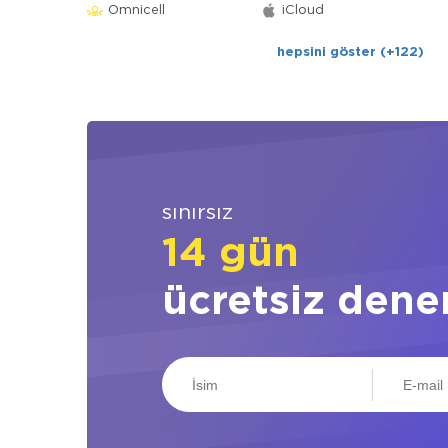
Omnicell
iCloud
hepsini göster (+122)
sınırsız
14 gün
ücretsiz dene