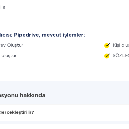
i al
lıcısı: Pipedrive, mevcut işlemler:
ev Oluştur
Kişi olu
i oluştur
SÖZLEŞ
asyonu hakkında
rçekleştirilir?
lacağını seçin