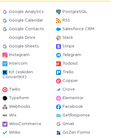
Google Analytics
PostgreSQL
Google Calendar
RSS
Google Contacts
Salesforce CRM
Google Drive
Slack
Google Sheets
Stripe
Instagram
Telegram
Intercom
Todoist
Kit (eskiden
Trello
ConvertKit)
Copper
Twilio
Crove
Typeform
Elementor
Webhooks
Facebook
Wix
GetResponse
WooCommerce
Gmail
Wrike
GoZen Forms