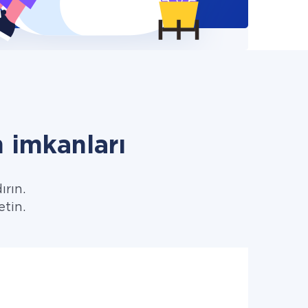
 imkanları
ırın.
etin.