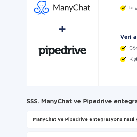
bilg
Veri a
Gör
Kiş
SSS. ManyChat ve Pipedrive entegr
ManyChat ve Pipedrive entegrasyonu nasıl ge
İlk olarak,
'ı ApiX-Drive
'a kaydetmeniz gerekir.
ManyChat'den Pipedrive'ye hangi verilerin aktarı