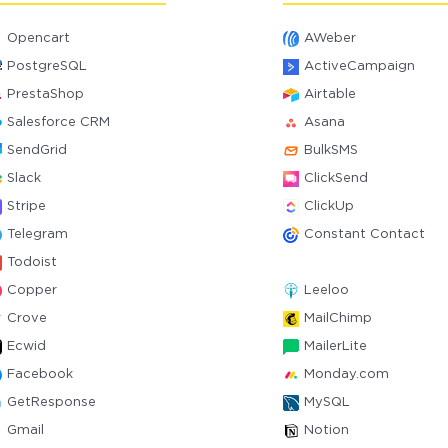
Opencart
AWeber
PostgreSQL
ActiveCampaign
PrestaShop
Airtable
Salesforce CRM
Asana
SendGrid
BulkSMS
Slack
ClickSend
Stripe
ClickUp
Telegram
Constant Contact
Todoist
Copper
Leeloo
Crove
MailChimp
Ecwid
MailerLite
Facebook
Monday.com
GetResponse
MySQL
Gmail
Notion