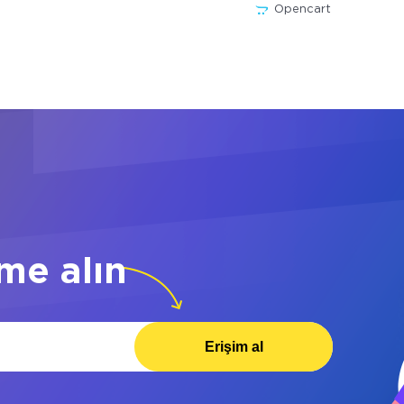
Opencart
me alın
Erişim al