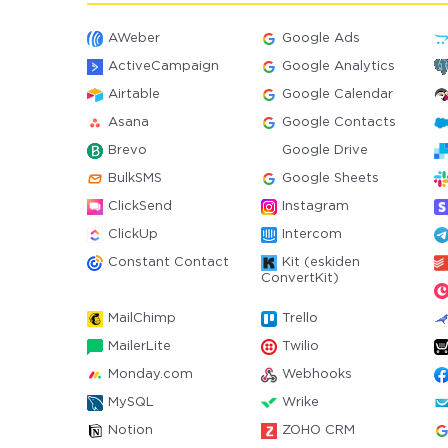
AWeber
Google Ads
ActiveCampaign
Google Analytics
Airtable
Google Calendar
Asana
Google Contacts
Brevo
Google Drive
BulkSMS
Google Sheets
ClickSend
Instagram
ClickUp
Intercom
Constant Contact
Kit (eskiden
ConvertKit)
MailChimp
Trello
MailerLite
Twilio
Monday.com
Webhooks
MySQL
Wrike
Notion
ZOHO CRM