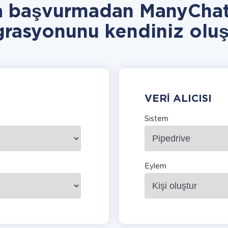
a başvurmadan ManyChat
grasyonunu kendiniz oluş
VERI ALICISI
Sistem
Eylem