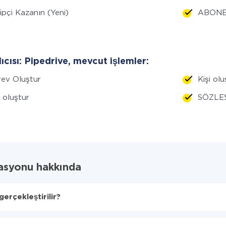
ipçi Kazanın (Yeni)
ABONE 
lıcısı: Pipedrive, mevcut işlemler:
ev Oluştur
Kişi olu
i oluştur
SÖZLEŞ
rasyonu hakkında
erçekleştirilir?
ılacağını seçin