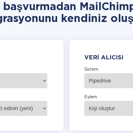
a başvurmadan MailChimp
grasyonunu kendiniz oluş
VERI ALICISI
Sistem
Eylem