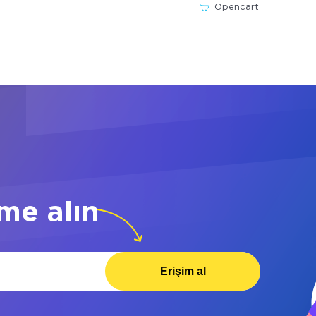
Opencart
me alın
Erişim al