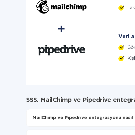
Tak
Veri a
Gör
Kiş
SSS. MailChimp ve Pipedrive enteg
MailChimp ve Pipedrive entegrasyonu nasıl g
İlk olarak,
'ı ApiX-Drive
'a kaydetmeniz gerekir.
MailChimp'den Pipedrive'ye hangi verilerin aktar