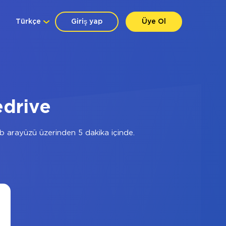
Türkçe
Giriş yap
Üye Ol
edrive
 arayüzü üzerinden 5 dakika içinde.