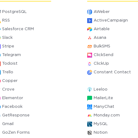
PostgreSQL
AWeber
RSS
ActiveCampaign
Salesforce CRM
Airtable
Slack
Asana
Stripe
BulkSMS
Telegram
ClickSend
Todoist
ClickUp
Trello
Constant Contact
Copper
Crove
Leeloo
Elementor
MailerLite
Facebook
ManyChat
GetResponse
Monday.com
Gmail
MySQL
GoZen Forms
Notion