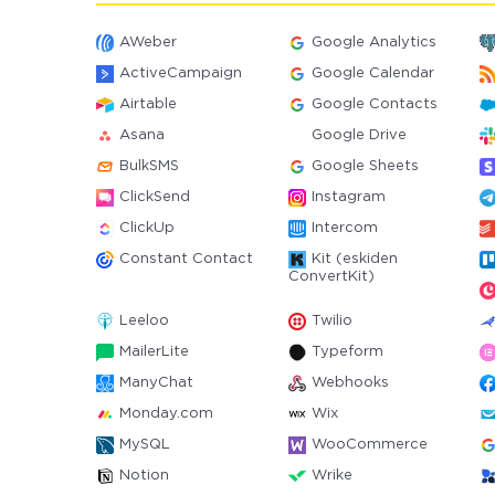
AWeber
Google Analytics
ActiveCampaign
Google Calendar
Airtable
Google Contacts
Asana
Google Drive
BulkSMS
Google Sheets
ClickSend
Instagram
ClickUp
Intercom
Constant Contact
Kit (eskiden
ConvertKit)
Leeloo
Twilio
MailerLite
Typeform
ManyChat
Webhooks
Monday.com
Wix
MySQL
WooCommerce
Notion
Wrike