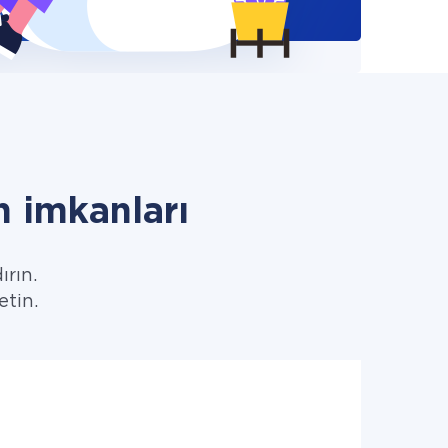
 imkanları
ırın.
etin.