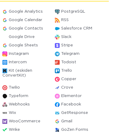
Google Analytics
PostgreSQL
Google Calendar
RSS
Google Contacts
Salesforce CRM
Google Drive
Slack
Google Sheets
Stripe
Instagram
Telegram
Intercom
Todoist
Kit (eskiden
Trello
ConvertKit)
Copper
Twilio
Crove
Typeform
Elementor
Webhooks
Facebook
Wix
GetResponse
WooCommerce
Gmail
Wrike
GoZen Forms