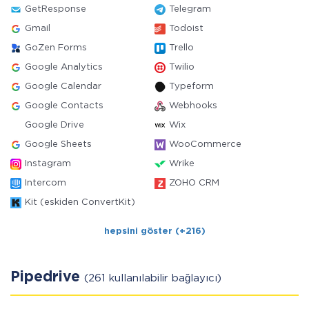
GetResponse
Telegram
Gmail
Todoist
GoZen Forms
Trello
Google Analytics
Twilio
Google Calendar
Typeform
Google Contacts
Webhooks
Google Drive
Wix
Google Sheets
WooCommerce
Instagram
Wrike
Intercom
ZOHO CRM
Kit (eskiden ConvertKit)
hepsini göster (+216)
Pipedrive
(261 kullanılabilir bağlayıcı)