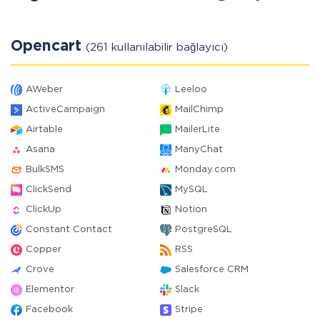
Opencart
(261 kullanılabilir bağlayıcı)
AWeber
Leeloo
ActiveCampaign
MailChimp
Airtable
MailerLite
Asana
ManyChat
BulkSMS
Monday.com
ClickSend
MySQL
ClickUp
Notion
Constant Contact
PostgreSQL
Copper
RSS
Crove
Salesforce CRM
Elementor
Slack
Facebook
Stripe