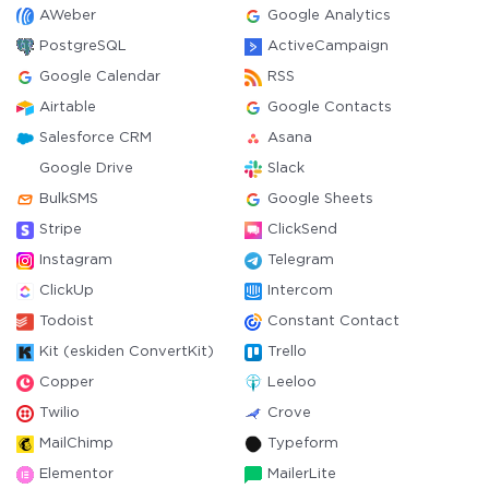
AWeber
Google Analytics
PostgreSQL
ActiveCampaign
Google Calendar
RSS
Airtable
Google Contacts
Salesforce CRM
Asana
Google Drive
Slack
BulkSMS
Google Sheets
Stripe
ClickSend
Instagram
Telegram
ClickUp
Intercom
Todoist
Constant Contact
Kit (eskiden ConvertKit)
Trello
Copper
Leeloo
Twilio
Crove
MailChimp
Typeform
Elementor
MailerLite