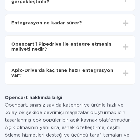
gerçekleştirilir?
İlk olarak,
'ı ApiX-Drive
'a kaydetmeniz gerekir.
Opencart'den Pipedrive'ye hangi verilerin
Entegrasyon ne kadar sürer?
aktarılacağını seçin
Otomatik güncellemeyi aç
Entegre etmek istediğiniz sisteme bağlı olarak kurulum
Artık veriler otomatik olarak Opencart'den
süresi 5 ile 30 dakika arasında değişebilir. Ortalama
Pipedrive'ye aktarılacaktır.
Opencart'i Pipedrive ile entegre etmenin
olarak, 10-15 dakika sürer.
maliyeti nedir?
Tüm işlevler tüm tarife planlarında mevcut olduğundan
entegrasyon için ödeme yapmanız gerekmez.
Apix-Drive'da kaç tane hazır entegrasyon
Hizmetimiz aracılığıyla yalnızca bir sisteminizden
var?
diğerine aktarılan veri miktarı için ödeme yaparsınız.
Ayda az miktarda veriye sahipseniz, ücretsiz bir plan
Şu anda Opencart ve Pipedrive yanında 296 +
kullanabilir ve gerekirse ücretli bir plana geçebilirsiniz.
entegrasyonlarımız var
tarifeleri
hakkında daha fazla bilgi.
Opencart hakkında bilgi
Opencart, sınırsız sayıda kategori ve ürünle hızlı ve
kolay bir şekilde çevrimiçi mağazalar oluşturmak için
tasarlanmış çok popüler bir açık kaynak platformudur.
Açık olmasının yanı sıra, esnek özelleştirme, çeşitli
ödeme hizmetleri desteği ve üçüncü taraf temaları ve