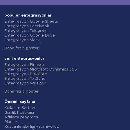
popüler entegrasyonlar
Entegrasyon Google Sheets
Entegrasyon Facebook
Entegrasyon Telegram
Entegrasyon Google Drive
Entegrasyon Slack
Entegrasyon MailChimp
Daha fazla göster
Entegrasyon Gmail
Entegrasyon Trello
Entegrasyon ClickUp
yeni entegrasyonlar
Entegrasyon Airtable
Entegrasyon Finmap
Entegrasyon Google Contacts
Entegrasyon Microsoft Dynamics 365
Entegrasyon OpenAI (ChatGPT)
Entegrasyon BulkGate
Entegrasyon Instagram
Entegrasyon TxtSync
Entegrasyon ActiveCampaign
Entegrasyon Wire2Air
Entegrasyon Typeform
Entegrasyon Corezoid
Entegrasyon Salesforce CRM
Daha fazla göster
Entegrasyon Infobip
Entegrasyon Monday.com
Entegrasyon Instasent
Entegrasyon Notion
Entegrasyon AtomPark
Önemli sayfalar
Entegrasyon Stripe
Entegrasyon TXTImpact
Kullanım Şartları
Entegrasyon AWeber
Entegrasyon Campaign Monitor
Gizlilik Politikası
Entegrasyon Asana
Entegrasyon CM.com
Affiliate programı
Entegrasyon ZOHO CRM
Entegrasyon D7 Networks
Planlar
Entegrasyon Webhooks
Entegrasyon SMS.to
Rusya ile işbirliği yapmıyoruz
Entegrasyon GetResponse
Entegrasyon SMSGlobal