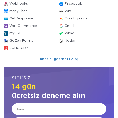
Webhooks
Facebook
ManyChat
Wix
GetResponse
Monday.com
WooCommerce
Gmail
MySQL
Wrike
GoZen Forms
Notion
ZOHO CRM
hepsini göster (+216)
sınırsız
14 gün
ücretsiz deneme alın