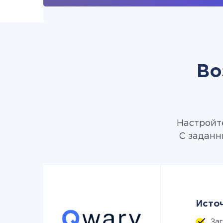
Во
Настройте
С заданн
Источ
За