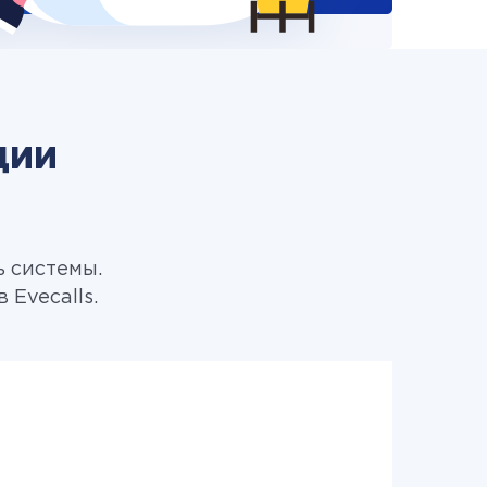
ции
ь системы.
Evecalls.