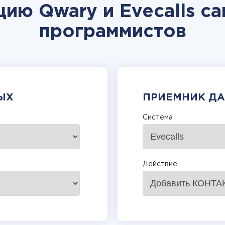
ию Qwary и Evecalls с
программистов
ЫХ
ПРИЕМНИК Д
Система
Действие