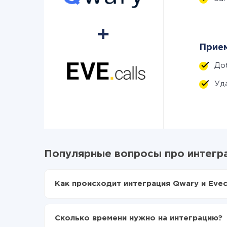
Прием
До
Уд
Популярные вопросы про интегра
Как происходит интеграция Qwary и Eveca
Для начала нужно
зарегистрироваться в Api
Выбираете какие данные передавать из Qwar
Сколько времени нужно на интеграцию?
Включаете автообновление