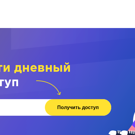
ти дневный
туп
Получить доступ