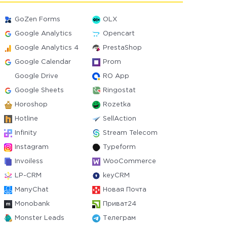
GoZen Forms
OLX
Google Analytics
Opencart
Google Analytics 4
PrestaShop
Google Calendar
Prom
Google Drive
RO App
Google Sheets
Ringostat
Horoshop
Rozetka
Hotline
SellAction
Infinity
Stream Telecom
Instagram
Typeform
Invoiless
WooCommerce
LP-CRM
keyCRM
ManyChat
Новая Почта
Monobank
Приват24
Monster Leads
Телеграм