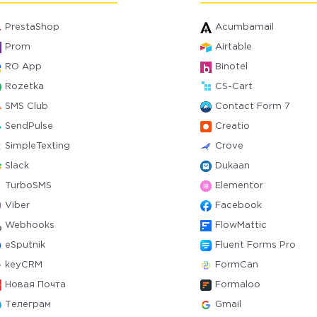
PrestaShop
Acumbamail
Prom
Airtable
RO App
Binotel
Rozetka
CS-Cart
SMS Club
Contact Form 7
SendPulse
Creatio
SimpleTexting
Crove
Slack
Dukaan
TurboSMS
Elementor
Viber
Facebook
Webhooks
FlowMattic
eSputnik
Fluent Forms Pro
keyCRM
FormCan
Новая Почта
Formaloo
Телеграм
Gmail