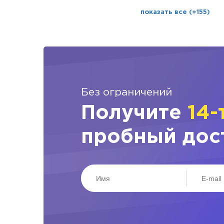
показать все (+155)
Без ограничений
Получите
14-
пробный дос