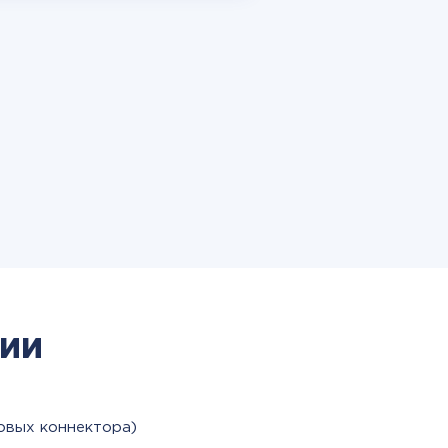
ии
овых коннектора)