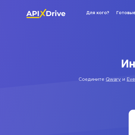
Для кого?
Готовые
Ин
Соедините
Qwary
и
Eve