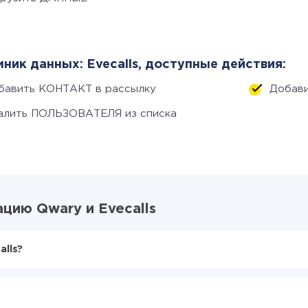
ник данных: Evecalls, доступные действия:
бавить КОНТАКТ в рассылку
Добави
алить ПОЛЬЗОВАТЕЛЯ из списка
цию Qwary и Evecalls
lls?
X-Drive
y в Evecalls