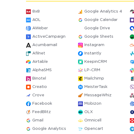
8x8
Google Analytics 4
AOL
Google Calendar
AWeber
Google Drive
ActiveCampaign
Google Sheets
Acumbamail
Instagram
Afilnet
Instantly
Airtable
KeepinCRM
AlphaSMS
LP-CRM
Binotel
Mailchimp
Creatio
MeisterTask
Crove
MessageWhiz
Facebook
Mobizon
FeedBlitz
OLX
Gmail
Omnicell
Google Analytics
Opencart