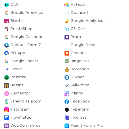
OLX
Airtable
Google Analytics
Opencart
Binotel
Google Analytics 4
PrestaShop
CS-Cart
Google Calendar
Prom
Contact Form 7
Google Drive
RO App
Creatio
Google Sheets
Ringostat
Crove
Horoshop
Rozetka
Dukaan
Hotline
SellAction
Elementor
Infinity
Stream Telecom
Facebook
Instagram
Typeform
FlowMattic
Invoiless
WooCommerce
Fluent Forms Pro