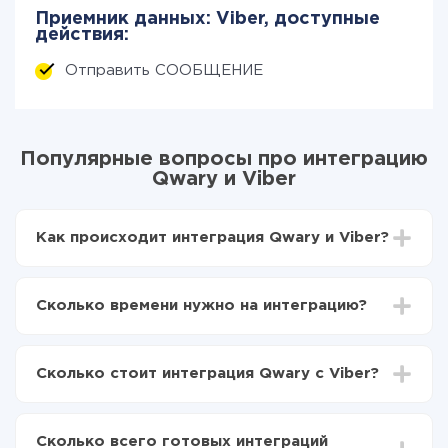
Приемник данных: Viber, доступные
действия:
Отправить СООБЩЕНИЕ
Популярные вопросы про интеграцию
Qwary и Viber
Как происходит интеграция Qwary и Viber?
Для начала нужно
зарегистрироваться в ApiX-
Drive
Сколько времени нужно на интеграцию?
Выбираете какие данные передавать из Qwary в
Viber
В зависимости от системы, с которой вы будете
Включаете автообновление
делать интеграцию, время настройки может
Теперь данные будут автоматически
Сколько стоит интеграция Qwary с Viber?
отличаться и составлять от 5-ти до 30-минут. В
передаваться из Qwary в Viber
среднем настройка занимает 10-15 минут.
За саму интеграцию ничего платить не нужно и на
всех тарифах доступен полностью весь
Сколько всего готовых интеграций
функционал. Вы оплачиваете только количество