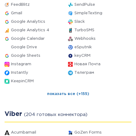
FeedBlitz
SendPulse
Gmail
SimpleTexting
Google Analytics
Slack
Google Analytics 4
TurboSMS
Google Calendar
Webhooks
Google Drive
eSputnik
Google Sheets
keyCRM
Instagram
Новая Почта
Instantly
Телеграм
KeepinCRM
показать все (+155)
Viber
(204 готовых коннектора)
Acumbamail
GoZen Forms