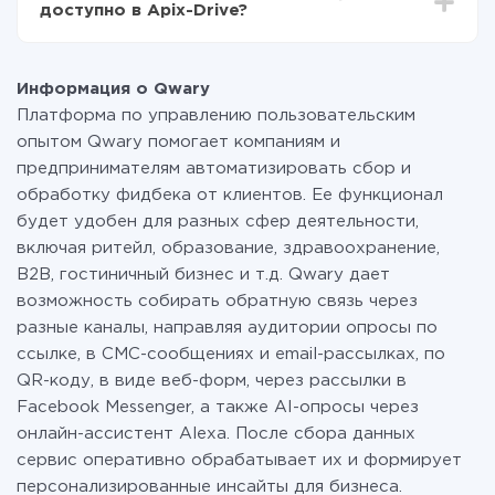
доступно в Apix-Drive?
данных, которые по факту передаются из одной
вашей системы в другую через наш сервис. Если у
На данный момент у нас готово 400+ интеграций
вас количество данных в месяц небольшое, можете
помимо Qwary и Viber
смело пользоваться бесплатным тарифом или
Информация о Qwary
перейти на платный, при необходимости. Подробнее
Платформа по управлению пользовательским
о
тарифах
.
опытом Qwary помогает компаниям и
предпринимателям автоматизировать сбор и
обработку фидбека от клиентов. Ее функционал
будет удобен для разных сфер деятельности,
включая ритейл, образование, здравоохранение,
B2B, гостиничный бизнес и т.д. Qwary дает
возможность собирать обратную связь через
разные каналы, направляя аудитории опросы по
ссылке, в СМС-сообщениях и email-рассылках, по
QR-коду, в виде веб-форм, через рассылки в
Facebook Messenger, а также AI-опросы через
онлайн-ассистент Alexa. После сбора данных
сервис оперативно обрабатывает их и формирует
персонализированные инсайты для бизнеса.