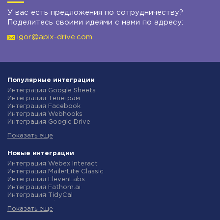
У вас есть предложения по сотрудничеству?
Поделитесь своими идеями с нами по адресу:
igor@apix-drive.com
Популярные интеграции
Интеграция Google Sheets
Интеграция Телеграм
Интеграция Facebook
Интеграция Webhooks
Интеграция Google Drive
Интеграция Opencart
Показать еще
Интеграция Gmail
Интеграция Rozetka
Интеграция Новая Почта
Новые интеграции
Интеграция Binotel
Интеграция Webex Interact
Интеграция OpenAI (ChatGPT)
Интеграция MailerLite Classic
Интеграция Prom
Интеграция ElevenLabs
Интеграция Приват24
Интеграция Fathom.ai
Интеграция OLX
Интеграция TidyCal
Интеграция TurboSMS
Интеграция Olostep
Интеграция SendPulse
Показать еще
Интеграция Gist
Интеграция Horoshop
Интеграция Gyazo