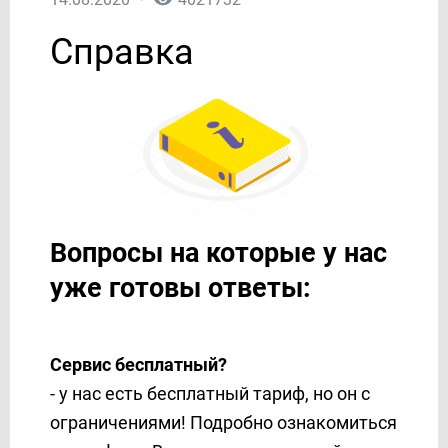
11. ЛОГИКА Если/То
Справка
О сервисе
Партнерский кабинет
Поддержка
Тарифы и Оплата
Вопросы на которые у нас
уже готовы ответы:
Сервис бесплатный?
- у нас есть бесплатный тариф, но он с
ограничениями! Подробно ознакомиться