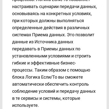
KeyCRM Обновить ЛИД / Создать ЛИД
настраивать сценарии передачи данных,
Lemlist Обновить ЛИД в кампании / Добавить ЛИД в
кампанию
основываясь на конкретных условиях,
Messaggio Обновить КОНТАКТ / Добавить КОНТАКТ
при которых должны выполняться
Microsoft Dynamics 365 Обновить OPPORTUNITY/
определенные действия в различных
Создать OPPORTUNITY
системах Приема данных. Это позволит
Microsoft Dynamics 365 Обновить АККАУНТ / Создать
АККАУНТ
данные из Источника данных
Microsoft Dynamics 365 Обновить КОНТАКТ / Создать
передавать в Приемы данных по
КОНТАКТ
установленными условиями и строить
Microsoft Dynamics 365 Обновить ЛИД / Создать ЛИД
гибкие и эффективные бизнес-
Monday.com Обновить ЗАПИСЬ / Создать ЗАПИСЬ
процессы. Таким образом с помощью
MySQL Обновить СТРОКУ / Добавить СТРОКУ
блока Логика Если/То вы сможете
Notion Обновить ЗАПИСЬ / Добавить ЗАПИСЬ
автоматически обеспечить контроль
OLX Обновить ОБЪЯВЛЕНИЕ / Создать ОБЪЯВЛЕНИЕ
соблюдение условий и передачу данных
OneBox Изменить ЗАКАЗ / Создать ЗАКАЗ
в те сервисы и системы, которые
Smartsheet Обновить СТРОКУ / Добавить СТРОКУ
используете.
Todoist Обновить ЗАДАЧУ / Создать ЗАДАЧУ