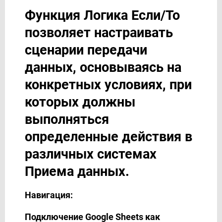
Trello Обновить КАРТОЧКУ / Создать КАРТОЧКУ
Функция Логика Если/То
Zoho Inventory Изменить ЗАКАЗ на продажу / Создать
ЗАКАЗ на продажу
позволяет настраивать
О сервисе
сценарии передачи
Партнерский кабинет
данных, основываясь на
Поддержка
конкретных условиях, при
Тарифы и Оплата
которых должны
выполняться
определенные действия в
различных системах
Приема данных.
Навигация:
Подключение Google Sheets как