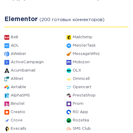
Elementor
(200 готовых коннекторов)
8x8
Mailchimp
AOL
MeisterTask
AWeber
MessageWhiz
ActiveCampaign
Mobizon
Acumbamail
OLX
Afilnet
Omnicell
Airtable
Opencart
AlphaSMS
PrestaShop
Binotel
Prom
Creatio
RO App
Crove
Rozetka
Evecalls
SMS Club