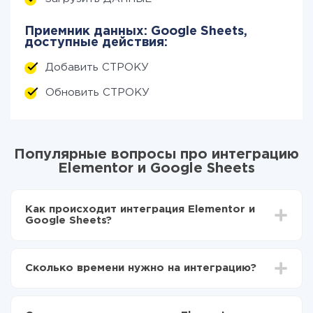
Приемник данных: Google Sheets,
доступные действия:
Добавить СТРОКУ
Обновить СТРОКУ
Популярные вопросы про интеграцию
Elementor и Google Sheets
Как происходит интеграция Elementor и
Google Sheets?
Для начала нужно
зарегистрироваться в ApiX-
Drive
Сколько времени нужно на интеграцию?
Выбираете какие данные передавать из
Elementor в Google Sheets
В зависимости от системы, с которой вы будете
Включаете автообновление
делать интеграцию, время настройки может
Теперь данные будут автоматически