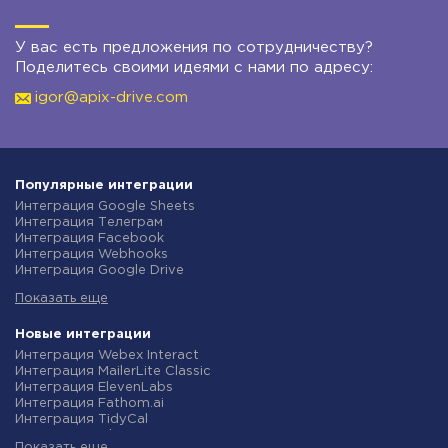
У вас есть предложения по сотрудничеству?
Поделитесь своими идеями с нами по адресу:
igor@apix-drive.com
Популярные интеграции
Интеграция Google Sheets
Интеграция Телеграм
Интеграция Facebook
Интеграция Webhooks
Интеграция Google Drive
Интеграция Opencart
Показать еще
Интеграция Gmail
Интеграция Rozetka
Интеграция Новая Почта
Новые интеграции
Интеграция Binotel
Интеграция Webex Interact
Интеграция OpenAI (ChatGPT)
Интеграция MailerLite Classic
Интеграция Prom
Интеграция ElevenLabs
Интеграция Приват24
Интеграция Fathom.ai
Интеграция OLX
Интеграция TidyCal
Интеграция TurboSMS
Интеграция Olostep
Интеграция SendPulse
Показать еще