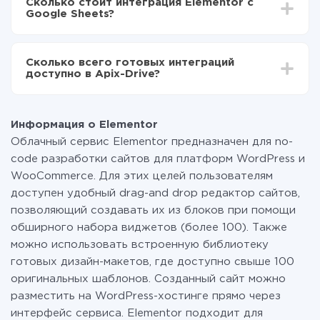
Сколько стоит интеграция Elementor с
отличаться и составлять от 5-ти до 30-минут. В
передаваться из Elementor в Google Sheets
Google Sheets?
среднем настройка занимает 10-15 минут.
За саму интеграцию ничего платить не нужно и на
всех тарифах доступен полностью весь
Сколько всего готовых интеграций
функционал. Вы оплачиваете только количество
доступно в Apix-Drive?
данных, которые по факту передаются из одной
вашей системы в другую через наш сервис. Если у
На данный момент у нас готово 400+ интеграций
вас количество данных в месяц небольшое, можете
помимо Elementor и Google Sheets
смело пользоваться бесплатным тарифом или
Информация о Elementor
перейти на платный, при необходимости. Подробнее
Облачный сервис Elementor предназначен для no-
о
тарифах
.
code разработки сайтов для платформ WordPress и
WooCommerce. Для этих целей пользователям
доступен удобный drag-and drop редактор сайтов,
позволяющий создавать их из блоков при помощи
обширного набора виджетов (более 100). Также
можно использовать встроенную библиотеку
готовых дизайн-макетов, где доступно свыше 100
оригинальных шаблонов. Созданный сайт можно
разместить на WordPress-хостинге прямо через
интерфейс сервиса. Elementor подходит для