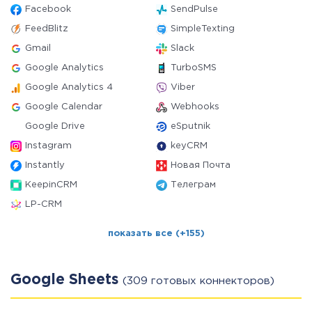
Facebook
SendPulse
FeedBlitz
SimpleTexting
Gmail
Slack
Google Analytics
TurboSMS
Google Analytics 4
Viber
Google Calendar
Webhooks
Google Drive
eSputnik
Instagram
keyCRM
Instantly
Новая Почта
KeepinCRM
Телеграм
LP-CRM
показать все (+155)
Google Sheets
(309 готовых коннекторов)