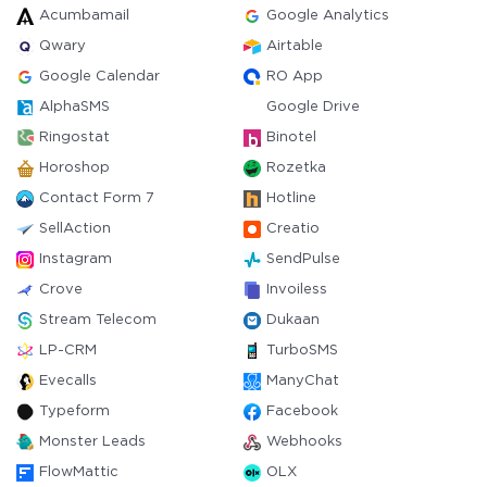
Acumbamail
Google Analytics
Qwary
Airtable
Google Calendar
RO App
AlphaSMS
Google Drive
Ringostat
Binotel
Horoshop
Rozetka
Contact Form 7
Hotline
SellAction
Creatio
Instagram
SendPulse
Crove
Invoiless
Stream Telecom
Dukaan
LP-CRM
TurboSMS
Evecalls
ManyChat
Typeform
Facebook
Monster Leads
Webhooks
FlowMattic
OLX