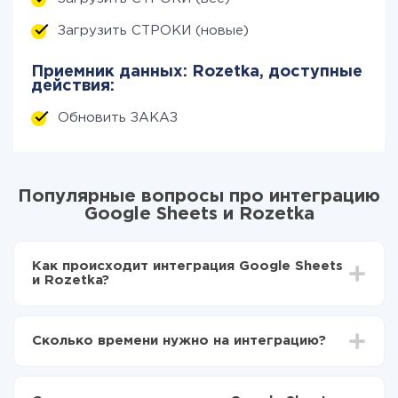
Загрузить СТРОКИ (новые)
Приемник данных: Rozetka, доступные
действия:
Обновить ЗАКАЗ
Популярные вопросы про интеграцию
Google Sheets и Rozetka
Как происходит интеграция Google Sheets
и Rozetka?
Для начала нужно
зарегистрироваться в ApiX-
Drive
Сколько времени нужно на интеграцию?
Выбираете какие данные передавать из Google
Sheets в Rozetka
В зависимости от системы, с которой вы будете
Включаете автообновление
делать интеграцию, время настройки может
Теперь данные будут автоматически