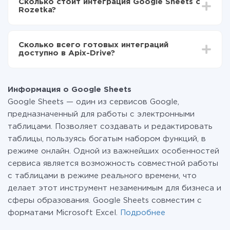
Сколько стоит интеграция Google Sheets с
отличаться и составлять от 5-ти до 30-минут. В
передаваться из Google Sheets в Rozetka
Rozetka?
среднем настройка занимает 10-15 минут.
За саму интеграцию ничего платить не нужно и на
всех тарифах доступен полностью весь
Сколько всего готовых интеграций
функционал. Вы оплачиваете только количество
доступно в Apix-Drive?
данных, которые по факту передаются из одной
вашей системы в другую через наш сервис. Если у
На данный момент у нас готово 400+ интеграций
вас количество данных в месяц небольшое, можете
помимо Google Sheets и Rozetka
смело пользоваться бесплатным тарифом или
Информация о Google Sheets
перейти на платный, при необходимости. Подробнее
Google Sheets — один из сервисов Google,
о
тарифах
.
предназначенный для работы с электронными
таблицами. Позволяет создавать и редактировать
таблицы, пользуясь богатым набором функций, в
режиме онлайн. Одной из важнейших особенностей
сервиса является возможность совместной работы
c таблицами в режиме реального времени, что
делает этот инструмент незаменимым для бизнеса и
сферы образования. Google Sheets совместим с
форматами Microsoft Excel.
Подробнее