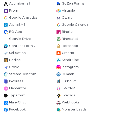
Acumbamail
GoZen Forms
Prom
Airtable
Google Analytics
Qwary
AlphaSMS
Google Calendar
RO App
Binotel
Google Drive
Ringostat
Contact Form 7
Horoshop
SellAction
Creatio
Hotline
SendPulse
Crove
Instagram
Stream Telecom
Dukaan
Invoiless
TurboSMS
Elementor
LP-CRM
Typeform
Evecalls
ManyChat
Webhooks
Facebook
Monster Leads