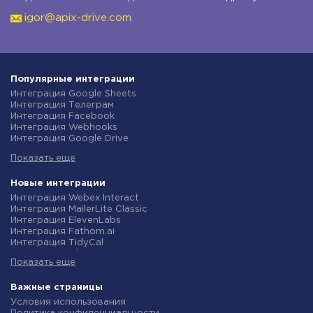
igor@apix-drive.com
Популярные интеграции
Интеграция Google Sheets
Интеграция Телеграм
Интеграция Facebook
Интеграция Webhooks
Интеграция Google Drive
Интеграция Opencart
Показать еще
Интеграция Gmail
Интеграция Rozetka
Интеграция Новая Почта
Новые интеграции
Интеграция Binotel
Интеграция Webex Interact
Интеграция OpenAI (ChatGPT)
Интеграция MailerLite Classic
Интеграция Prom
Интеграция ElevenLabs
Интеграция Приват24
Интеграция Fathom.ai
Интеграция OLX
Интеграция TidyCal
Интеграция TurboSMS
Интеграция Olostep
Интеграция SendPulse
Показать еще
Интеграция Gist
Интеграция Horoshop
Интеграция Gyazo
Интеграция Stream Telecom
Интеграция Straico
Важные страницы
Интеграция Instagram
Интеграция Rows
Условия использования
Интеграция Google Analytics
Интеграция Firecrawl