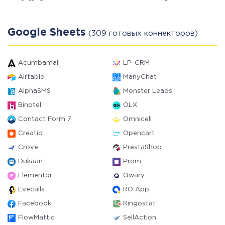
Google Sheets
(309 готовых коннекторов)
Acumbamail
LP-CRM
Airtable
ManyChat
AlphaSMS
Monster Leads
Binotel
OLX
Contact Form 7
Omnicell
Creatio
Opencart
Crove
PrestaShop
Dukaan
Prom
Elementor
Qwary
Evecalls
RO App
Facebook
Ringostat
FlowMattic
SellAction