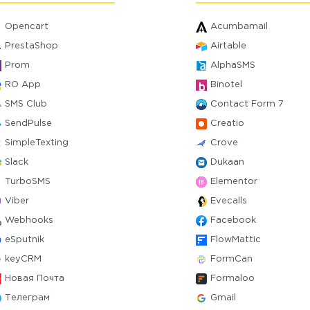
Opencart
Acumbamail
PrestaShop
Airtable
Prom
AlphaSMS
RO App
Binotel
SMS Club
Contact Form 7
SendPulse
Creatio
SimpleTexting
Crove
Slack
Dukaan
TurboSMS
Elementor
Viber
Evecalls
Webhooks
Facebook
eSputnik
FlowMattic
keyCRM
FormCan
Новая Почта
Formaloo
Телеграм
Gmail