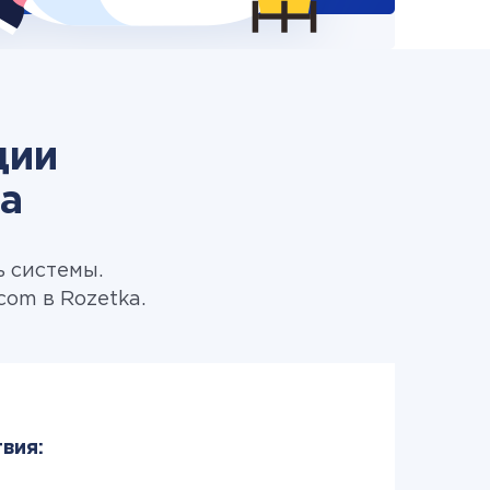
ции
ka
ь системы.
om в Rozetka.
вия: