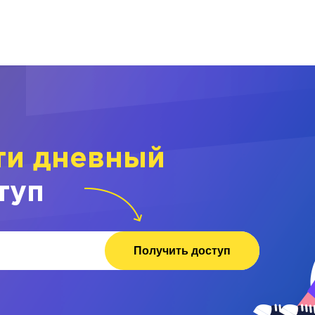
ти дневный
туп
Получить доступ