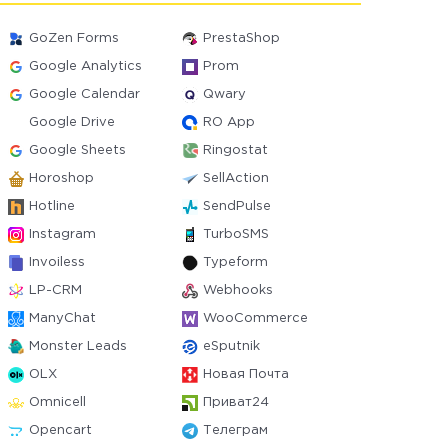
GoZen Forms
PrestaShop
Google Analytics
Prom
Google Calendar
Qwary
Google Drive
RO App
Google Sheets
Ringostat
Horoshop
SellAction
Hotline
SendPulse
Instagram
TurboSMS
Invoiless
Typeform
LP-CRM
Webhooks
ManyChat
WooCommerce
Monster Leads
eSputnik
OLX
Новая Почта
Omnicell
Приват24
Opencart
Телеграм