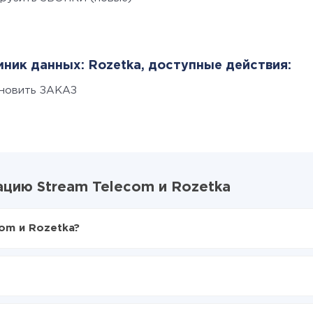
ник данных: Rozetka, доступные действия:
новить ЗАКАЗ
цию Stream Telecom и Rozetka
om и Rozetka?
X-Drive
eam Telecom в Rozetka
аться из Stream Telecom в Rozetka
е делать интеграцию, время настройки может отличаться и сос