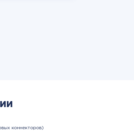
ии
овых коннекторов)