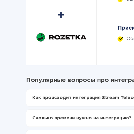
Прием
Об
Популярные вопросы про интегра
Как происходит интеграция Stream Telec
Для начала нужно
зарегистрироваться в Api
Выбираете какие данные передавать из Str
Сколько времени нужно на интеграцию?
Включаете автообновление
Теперь данные будут автоматически передав
В зависимости от системы, с которой вы будет