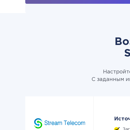
Во
S
Настройте
С заданным и
Источ
За