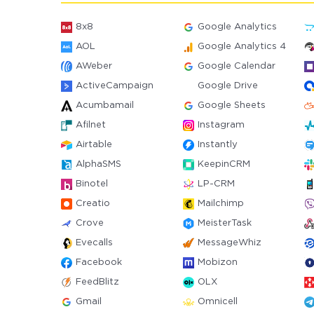
8x8
Google Analytics
AOL
Google Analytics 4
AWeber
Google Calendar
ActiveCampaign
Google Drive
Acumbamail
Google Sheets
Afilnet
Instagram
Airtable
Instantly
AlphaSMS
KeepinCRM
Binotel
LP-CRM
Creatio
Mailchimp
Crove
MeisterTask
Evecalls
MessageWhiz
Facebook
Mobizon
FeedBlitz
OLX
Gmail
Omnicell