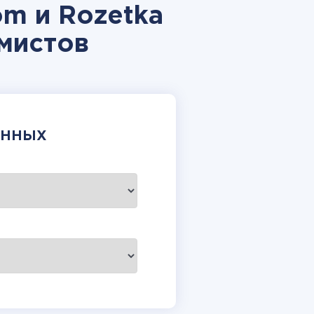
om и Rozetka
мистов
АННЫХ