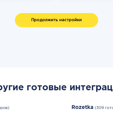
Продолжить настройки
ругие готовые интеграц
Rozetka
оров)
(309 гот