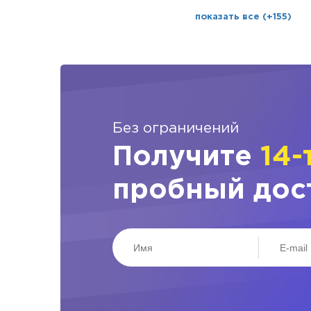
показать все (+155)
Без ограничений
Получите
14-
пробный дос