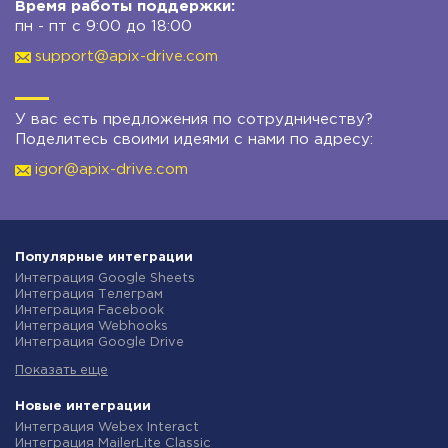
Время работы поддержки:
пн - пт с 9:00 до 18:00
support@apix-drive.com
У вас есть предложения по сотрудничеству?
Поделитесь своими идеями с нами по адресу:
igor@apix-drive.com
Популярные интеграции
Интеграция Google Sheets
Интеграция Телеграм
Интеграция Facebook
Интеграция Webhooks
Интеграция Google Drive
Интеграция Opencart
Показать еще
Интеграция Gmail
Интеграция Rozetka
Интеграция Новая Почта
Новые интеграции
Интеграция Binotel
Интеграция Webex Interact
Интеграция OpenAI (ChatGPT)
Интеграция MailerLite Classic