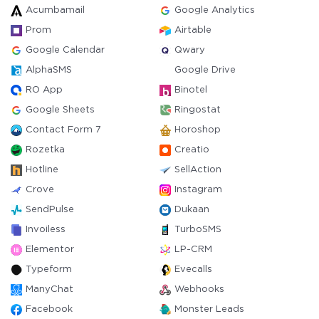
Acumbamail
Google Analytics
Prom
Airtable
Google Calendar
Qwary
AlphaSMS
Google Drive
RO App
Binotel
Google Sheets
Ringostat
Contact Form 7
Horoshop
Rozetka
Creatio
Hotline
SellAction
Crove
Instagram
SendPulse
Dukaan
Invoiless
TurboSMS
Elementor
LP-CRM
Typeform
Evecalls
ManyChat
Webhooks
Facebook
Monster Leads