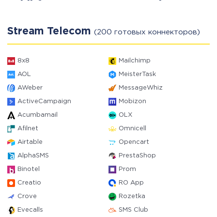
Stream Telecom
(200 готовых коннекторов)
8x8
Mailchimp
AOL
MeisterTask
AWeber
MessageWhiz
ActiveCampaign
Mobizon
Acumbamail
OLX
Afilnet
Omnicell
Airtable
Opencart
AlphaSMS
PrestaShop
Binotel
Prom
Creatio
RO App
Crove
Rozetka
Evecalls
SMS Club