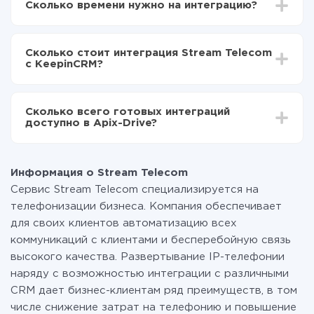
Сколько времени нужно на интеграцию?
Выбираете какие данные передавать из Stream
Telecom в KeepinCRM
В зависимости от системы, с которой вы будете
Включаете автообновление
делать интеграцию, время настройки может
Теперь данные будут автоматически
Сколько стоит интеграция Stream Telecom
отличаться и составлять от 5-ти до 30-минут. В
передаваться из Stream Telecom в KeepinCRM
с KeepinCRM?
среднем настройка занимает 10-15 минут.
За саму интеграцию ничего платить не нужно и на
всех тарифах доступен полностью весь
Сколько всего готовых интеграций
функционал. Вы оплачиваете только количество
доступно в Apix-Drive?
данных, которые по факту передаются из одной
вашей системы в другую через наш сервис. Если у
На данный момент у нас готово 400+ интеграций
вас количество данных в месяц небольшое, можете
помимо Stream Telecom и KeepinCRM
смело пользоваться бесплатным тарифом или
Информация о Stream Telecom
перейти на платный, при необходимости. Подробнее
Сервис Stream Telecom специализируется на
о
тарифах
.
телефонизации бизнеса. Компания обеспечивает
для своих клиентов автоматизацию всех
коммуникаций с клиентами и бесперебойную связь
высокого качества. Развертывание IP-телефонии
наряду с возможностью интеграции с различными
CRM дает бизнес-клиентам ряд преимуществ, в том
числе снижение затрат на телефонию и повышение