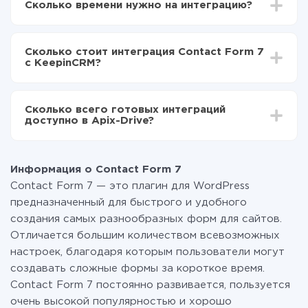
Сколько времени нужно на интеграцию?
Выбираете какие данные передавать из Contact
Form 7 в KeepinCRM
В зависимости от системы, с которой вы будете
Включаете автообновление
делать интеграцию, время настройки может
Теперь данные будут автоматически
Сколько стоит интеграция Contact Form 7
отличаться и составлять от 5-ти до 30-минут. В
передаваться из Contact Form 7 в KeepinCRM
с KeepinCRM?
среднем настройка занимает 10-15 минут.
За саму интеграцию ничего платить не нужно и на
всех тарифах доступен полностью весь
Сколько всего готовых интеграций
функционал. Вы оплачиваете только количество
доступно в Apix-Drive?
данных, которые по факту передаются из одной
вашей системы в другую через наш сервис. Если у
На данный момент у нас готово 400+ интеграций
вас количество данных в месяц небольшое, можете
помимо Contact Form 7 и KeepinCRM
смело пользоваться бесплатным тарифом или
Информация о Contact Form 7
перейти на платный, при необходимости. Подробнее
Contact Form 7 — это плагин для WordPress
о
тарифах
.
предназначенный для быстрого и удобного
создания самых разнообразных форм для сайтов.
Отличается большим количеством всевозможных
настроек, благодаря которым пользователи могут
создавать сложные формы за короткое время.
Contact Form 7 постоянно развивается, пользуется
очень высокой популярностью и хорошо