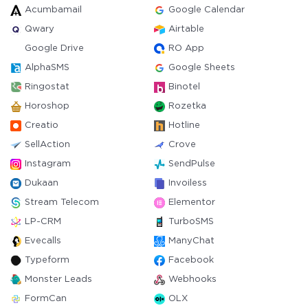
Acumbamail
Google Calendar
Qwary
Airtable
Google Drive
RO App
AlphaSMS
Google Sheets
Ringostat
Binotel
Horoshop
Rozetka
Creatio
Hotline
SellAction
Crove
Instagram
SendPulse
Dukaan
Invoiless
Stream Telecom
Elementor
LP-CRM
TurboSMS
Evecalls
ManyChat
Typeform
Facebook
Monster Leads
Webhooks
FormCan
OLX