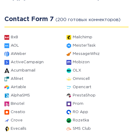
Contact Form 7
(200 готовых коннекторов)
8x8
Mailchimp
AOL
MeisterTask
AWeber
MessageWhiz
ActiveCampaign
Mobizon
Acumbamail
OLX
Afilnet
Omnicell
Airtable
Opencart
AlphaSMS
PrestaShop
Binotel
Prom
Creatio
RO App
Crove
Rozetka
Evecalls
SMS Club