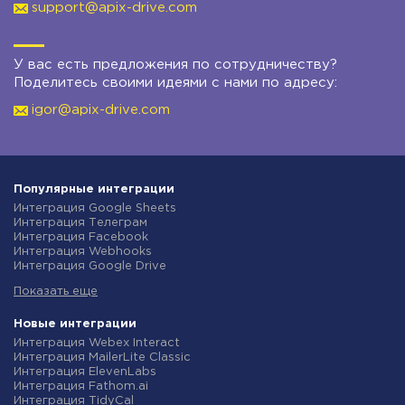
support@apix-drive.com
У вас есть предложения по сотрудничеству?
Поделитесь своими идеями с нами по адресу:
igor@apix-drive.com
Популярные интеграции
Интеграция Google Sheets
Интеграция Телеграм
Интеграция Facebook
Интеграция Webhooks
Интеграция Google Drive
Интеграция Opencart
Показать еще
Интеграция Gmail
Интеграция Rozetka
Интеграция Новая Почта
Новые интеграции
Интеграция Binotel
Интеграция Webex Interact
Интеграция OpenAI (ChatGPT)
Интеграция MailerLite Classic
Интеграция Prom
Интеграция ElevenLabs
Интеграция Приват24
Интеграция Fathom.ai
Интеграция OLX
Интеграция TidyCal