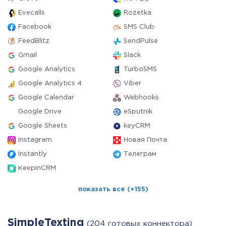
Evecalls
Rozetka
Facebook
SMS Club
FeedBlitz
SendPulse
Gmail
Slack
Google Analytics
TurboSMS
Google Analytics 4
Viber
Google Calendar
Webhooks
Google Drive
eSputnik
Google Sheets
keyCRM
Instagram
Новая Почта
Instantly
Телеграм
KeepinCRM
показать все (+155)
SimpleTexting
(204 готовых коннектора)