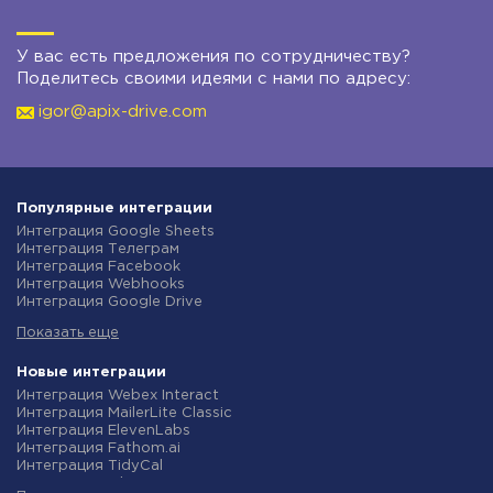
У вас есть предложения по сотрудничеству?
Поделитесь своими идеями с нами по адресу:
igor@apix-drive.com
Популярные интеграции
Интеграция Google Sheets
Интеграция Телеграм
Интеграция Facebook
Интеграция Webhooks
Интеграция Google Drive
Интеграция Opencart
Показать еще
Интеграция Gmail
Интеграция Rozetka
Интеграция Новая Почта
Новые интеграции
Интеграция Binotel
Интеграция Webex Interact
Интеграция OpenAI (ChatGPT)
Интеграция MailerLite Classic
Интеграция Prom
Интеграция ElevenLabs
Интеграция Приват24
Интеграция Fathom.ai
Интеграция OLX
Интеграция TidyCal
Интеграция TurboSMS
Интеграция Olostep