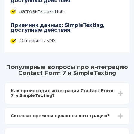
доступные действия:
Загрузить ДАННЫЕ
Приемник данных: SimpleTexting,
доступные действия:
Отправить SMS
Популярные вопросы про интеграцию
Contact Form 7 и SimpleTexting
Как происходит интеграция Contact Form
7 и SimpleTexting?
Для начала нужно
зарегистрироваться в ApiX-
Drive
Сколько времени нужно на интеграцию?
Выбираете какие данные передавать из Contact
Form 7 в SimpleTexting
В зависимости от системы, с которой вы будете
Включаете автообновление
делать интеграцию, время настройки может
Теперь данные будут автоматически