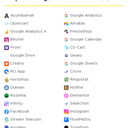
Acumbamail
Google Analytics
Opencart
Airtable
Google Analytics 4
PrestaShop
Binotel
Google Calendar
Prom
CS-Cart
Google Drive
Qwary
Creatio
Google Sheets
RO App
Crove
Horoshop
Ringostat
Dukaan
Hotline
Rozetka
Elementor
Infinity
SellAction
Facebook
Instagram
Stream Telecom
FlowMattic
Invoiless
Typeform