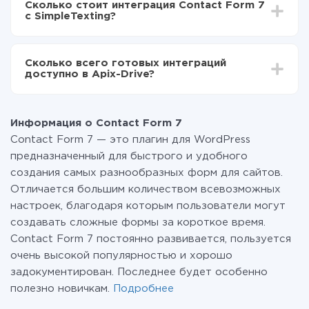
Сколько стоит интеграция Contact Form 7
отличаться и составлять от 5-ти до 30-минут. В
передаваться из Contact Form 7 в SimpleTexting
с SimpleTexting?
среднем настройка занимает 10-15 минут.
За саму интеграцию ничего платить не нужно и на
всех тарифах доступен полностью весь
Сколько всего готовых интеграций
функционал. Вы оплачиваете только количество
доступно в Apix-Drive?
данных, которые по факту передаются из одной
вашей системы в другую через наш сервис. Если у
На данный момент у нас готово 400+ интеграций
вас количество данных в месяц небольшое, можете
помимо Contact Form 7 и SimpleTexting
смело пользоваться бесплатным тарифом или
Информация о Contact Form 7
перейти на платный, при необходимости. Подробнее
Contact Form 7 — это плагин для WordPress
о
тарифах
.
предназначенный для быстрого и удобного
создания самых разнообразных форм для сайтов.
Отличается большим количеством всевозможных
настроек, благодаря которым пользователи могут
создавать сложные формы за короткое время.
Contact Form 7 постоянно развивается, пользуется
очень высокой популярностью и хорошо
задокументирован. Последнее будет особенно
полезно новичкам.
Подробнее