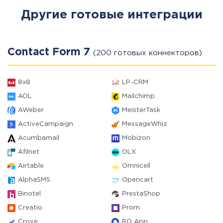
Другие готовые интеграции
Contact Form 7
(200 готовых коннекторов)
8x8
LP-CRM
AOL
Mailchimp
AWeber
MeisterTask
ActiveCampaign
MessageWhiz
Acumbamail
Mobizon
Afilnet
OLX
Airtable
Omnicell
AlphaSMS
Opencart
Binotel
PrestaShop
Creatio
Prom
Crove
RO App