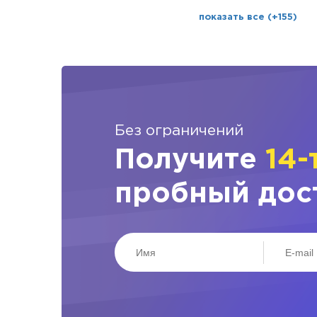
показать все (+155)
Без ограничений
Получите
14-
пробный дос