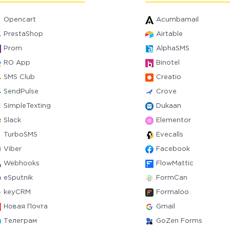
Opencart
Acumbamail
PrestaShop
Airtable
Prom
AlphaSMS
RO App
Binotel
SMS Club
Creatio
SendPulse
Crove
SimpleTexting
Dukaan
Slack
Elementor
TurboSMS
Evecalls
Viber
Facebook
Webhooks
FlowMattic
eSputnik
FormCan
keyCRM
Formaloo
Новая Почта
Gmail
Телеграм
GoZen Forms