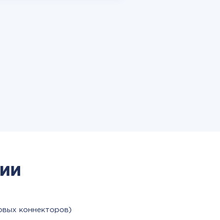
ии
овых коннекторов)