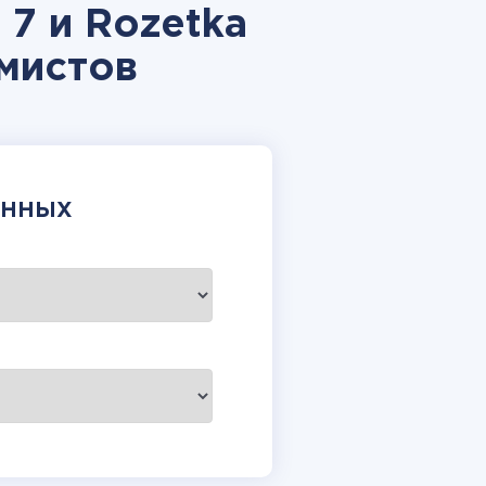
 7 и Rozetka
мистов
АННЫХ