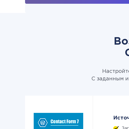
Во
Настройте
С заданным и
Источ
За