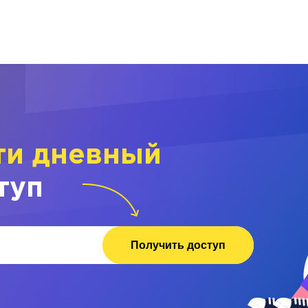
ти дневный
туп
Получить доступ