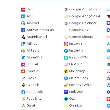
8x8
Google Analytics
AOL
Google Analytics 4
AWeber
Google Calendar
ActiveCampaign
Google Drive
Acumbamail
Google Sheets
Afilnet
Instagram
Airtable
Instantly
AlphaSMS
KeepinCRM
Binotel
LP-CRM
Creatio
Mailchimp
Crove
MeisterTask
Evecalls
MessageWhiz
Facebook
Mobizon
FeedBlitz
OLX
Gmail
Omnicell