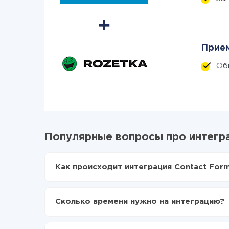
Прием
Об
Популярные вопросы про интегра
Как происходит интеграция Contact Form
Для начала нужно
зарегистрироваться в Api
Выбираете какие данные передавать из Cont
Сколько времени нужно на интеграцию?
Включаете автообновление
Теперь данные будут автоматически передав
В зависимости от системы, с которой вы будет