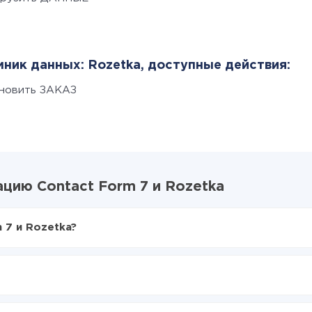
ник данных: Rozetka, доступные действия:
новить ЗАКАЗ
цию Contact Form 7 и Rozetka
 7 и Rozetka?
X-Drive
act Form 7 в Rozetka
аться из Contact Form 7 в Rozetka
е делать интеграцию, время настройки может отличаться и сос