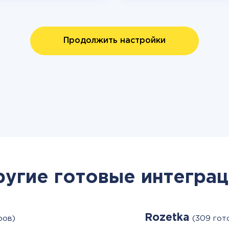
Продолжить настройки
ругие готовые интеграц
Rozetka
ров)
(309 гот