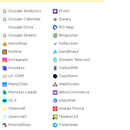
Google Analytics
Prom
Google Calendar
Qwary
Google Drive
RO App
Google Sheets
Ringostat
Horoshop
SellAction
Hotline
SendPulse
Instagram
Stream Telecom
Invoiless
TurboSMS
LP-CRM
Typeform
ManyChat
Webhooks
Monster Leads
WooCommerce
OLX
eSputnik
Omnicell
Новая Почта
Opencart
Приват24
PrestaShop
Телеграм