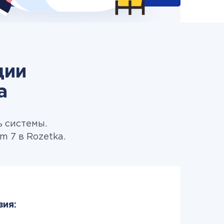
ции
a
ь системы.
 7 в Rozetka.
вия: