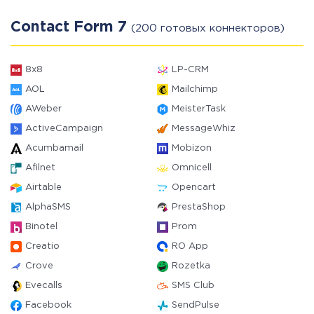
Contact Form 7
(200 готовых коннекторов)
8x8
LP-CRM
AOL
Mailchimp
AWeber
MeisterTask
ActiveCampaign
MessageWhiz
Acumbamail
Mobizon
Afilnet
Omnicell
Airtable
Opencart
AlphaSMS
PrestaShop
Binotel
Prom
Creatio
RO App
Crove
Rozetka
Evecalls
SMS Club
Facebook
SendPulse