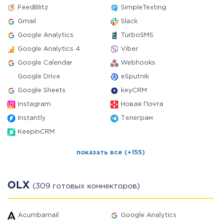
FeedBlitz
SimpleTexting
Gmail
Slack
Google Analytics
TurboSMS
Google Analytics 4
Viber
Google Calendar
Webhooks
Google Drive
eSputnik
Google Sheets
keyCRM
Instagram
Новая Почта
Instantly
Телеграм
KeepinCRM
показать все (+155)
OLX
(309 готовых коннекторов)
Acumbamail
Google Analytics