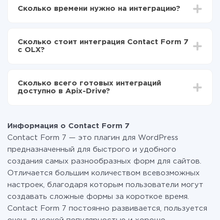
Drive
Сколько времени нужно на интеграцию?
Выбираете какие данные передавать из Contact
Form 7 в OLX
В зависимости от системы, с которой вы будете
Включаете автообновление
делать интеграцию, время настройки может
Теперь данные будут автоматически
Сколько стоит интеграция Contact Form 7
отличаться и составлять от 5-ти до 30-минут. В
передаваться из Contact Form 7 в OLX
с OLX?
среднем настройка занимает 10-15 минут.
За саму интеграцию ничего платить не нужно и на
всех тарифах доступен полностью весь
Сколько всего готовых интеграций
функционал. Вы оплачиваете только количество
доступно в Apix-Drive?
данных, которые по факту передаются из одной
вашей системы в другую через наш сервис. Если у
На данный момент у нас готово 400+ интеграций
вас количество данных в месяц небольшое, можете
помимо Contact Form 7 и OLX
смело пользоваться бесплатным тарифом или
Информация о Contact Form 7
перейти на платный, при необходимости. Подробнее
Contact Form 7 — это плагин для WordPress
о
тарифах
.
предназначенный для быстрого и удобного
создания самых разнообразных форм для сайтов.
Отличается большим количеством всевозможных
настроек, благодаря которым пользователи могут
создавать сложные формы за короткое время.
Contact Form 7 постоянно развивается, пользуется