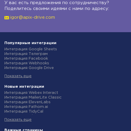
У вас есть предложения по сотрудничеству?
Поделитесь своими идеями с нами по адресу:
igor@apix-drive.com
Популярные интеграции
Интеграция Google Sheets
Интеграция Телеграм
Интеграция Facebook
Интеграция Webhooks
Интеграция Google Drive
Интеграция Opencart
Показать еще
Интеграция Gmail
Интеграция Rozetka
Интеграция Новая Почта
Новые интеграции
Интеграция Binotel
Интеграция Webex Interact
Интеграция OpenAI (ChatGPT)
Интеграция MailerLite Classic
Интеграция Prom
Интеграция ElevenLabs
Интеграция Приват24
Интеграция Fathom.ai
Интеграция OLX
Интеграция TidyCal
Интеграция TurboSMS
Интеграция Olostep
Интеграция SendPulse
Показать еще
Интеграция Gist
Интеграция Horoshop
Интеграция Gyazo
Интеграция Stream Telecom
Интеграция Straico
Важные страницы