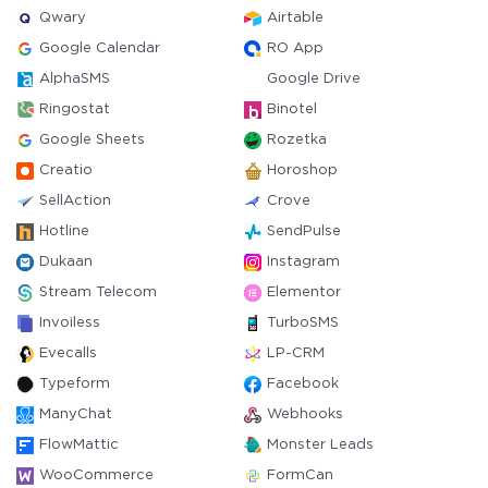
Qwary
Airtable
Google Calendar
RO App
AlphaSMS
Google Drive
Ringostat
Binotel
Google Sheets
Rozetka
Creatio
Horoshop
SellAction
Crove
Hotline
SendPulse
Dukaan
Instagram
Stream Telecom
Elementor
Invoiless
TurboSMS
Evecalls
LP-CRM
Typeform
Facebook
ManyChat
Webhooks
FlowMattic
Monster Leads
WooCommerce
FormCan