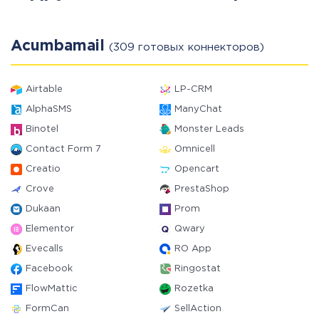
Acumbamail
(309 готовых коннекторов)
Airtable
LP-CRM
AlphaSMS
ManyChat
Binotel
Monster Leads
Contact Form 7
Omnicell
Creatio
Opencart
Crove
PrestaShop
Dukaan
Prom
Elementor
Qwary
Evecalls
RO App
Facebook
Ringostat
FlowMattic
Rozetka
FormCan
SellAction