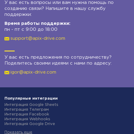
У вас есть вопросы или вам нужна помощь по
созданию связи? Напишите в нашу службу
поддержки:
Время работы поддержки:
пн - пт с 9:00 до 18:00
support@apix-drive.com
У вас есть предложения по сотрудничеству?
Поделитесь своими идеями с нами по адресу:
igor@apix-drive.com
Популярные интеграции
Интеграция Google Sheets
Интеграция Телеграм
Интеграция Facebook
Интеграция Webhooks
Интеграция Google Drive
Интеграция Opencart
Показать еще
Интеграция Gmail