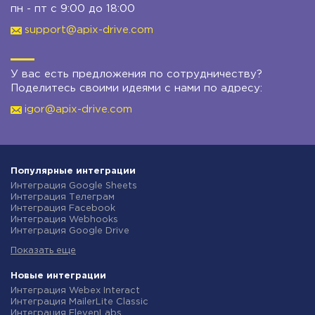
пн - пт с 9:00 до 18:00
support@apix-drive.com
У вас есть предложения по сотрудничеству?
Поделитесь своими идеями с нами по адресу:
igor@apix-drive.com
Популярные интеграции
Интеграция Google Sheets
Интеграция Телеграм
Интеграция Facebook
Интеграция Webhooks
Интеграция Google Drive
Интеграция Opencart
Показать еще
Интеграция Gmail
Интеграция Rozetka
Интеграция Новая Почта
Новые интеграции
Интеграция Binotel
Интеграция Webex Interact
Интеграция OpenAI (ChatGPT)
Интеграция MailerLite Classic
Интеграция Prom
Интеграция ElevenLabs