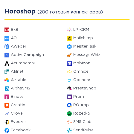
Horoshop
(200 готовых коннекторов)
8x8
LP-CRM
AOL
Mailchimp
AWeber
MeisterTask
ActiveCampaign
MessageWhiz
Acumbamail
Mobizon
Afilnet
Omnicell
Airtable
Opencart
AlphaSMS
PrestaShop
Binotel
Prom
Creatio
RO App
Crove
Rozetka
Evecalls
SMS Club
Facebook
SendPulse