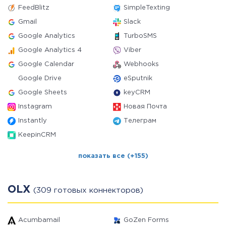
FeedBlitz
SimpleTexting
Gmail
Slack
Google Analytics
TurboSMS
Google Analytics 4
Viber
Google Calendar
Webhooks
Google Drive
eSputnik
Google Sheets
keyCRM
Instagram
Новая Почта
Instantly
Телеграм
KeepinCRM
показать все (+155)
OLX
(309 готовых коннекторов)
Acumbamail
GoZen Forms