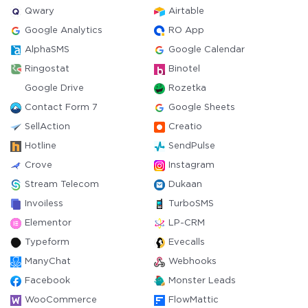
Qwary
Airtable
Google Analytics
RO App
AlphaSMS
Google Calendar
Ringostat
Binotel
Google Drive
Rozetka
Contact Form 7
Google Sheets
SellAction
Creatio
Hotline
SendPulse
Crove
Instagram
Stream Telecom
Dukaan
Invoiless
TurboSMS
Elementor
LP-CRM
Typeform
Evecalls
ManyChat
Webhooks
Facebook
Monster Leads
WooCommerce
FlowMattic