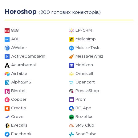
Horoshop
(200 готових конекторів)
8x8
LP-CRM
AOL
Mailchimp
AWeber
MeisterTask
ActiveCampaign
MessageWhiz
Acumbamail
Mobizon
Airtable
Omnicell
AlphaSMS
Opencart
Binotel
PrestaShop
Copper
Prom
Creatio
RO App
Crove
Rozetka
Evecalls
SMS Club
Facebook
SendPulse