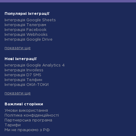
Популярні інтеграції
Інтеграція Google Sheets
Інтеграція Телеграм
Інтеграція Facebook
Інтеграція Webhooks
Інтеграція Google Drive
Інтеграція Opencart
показати ще
Інтеграція Gmail
Інтеграція Нова Пошта
Інтеграція Rozetka
Нові інтеграції
Інтеграція OpenAI (ChatGPT)
Інтеграція Google Analytics 4
Інтеграція Binotel
Інтеграція Invoiless
Інтеграція Prom
Інтеграція D7 SMS
Інтеграція Приват24
Інтеграція Телфин
Інтеграція OLX
Інтеграція ОКИ-ТОКИ
Інтеграція TurboSMS
Інтеграція Finmap
Інтеграція SendPulse
показати ще
Інтеграція Microsoft Dynamics 365
Інтеграція Horoshop
Інтеграція BulkGate
Інтеграція Stream Telecom
Інтеграція TxtSync
Важливі сторінки
Інтеграція Instagram
Інтеграція Wire2Air
Умови використання
Інтеграція Google Analytics
Інтеграція Corezoid
Політика конфіденційності
Інтеграція Creatio
Інтеграція Infobip
Партнерська програма
Інтеграція Ringostat
Інтеграція Instasent
Тарифи
Інтеграція Google Calendar
Інтеграція AtomPark
Ми не працюємо з РФ
Інтеграція Airtable
Інтеграція TXTImpact
Політика повернення коштів