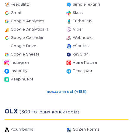
FeedBlitz
SimpleTexting
Gmail
Slack
Google Analytics
TurboSMS
Google Analytics 4
Viber
Google Calendar
Webhooks
Google Drive
eSputnik
Google Sheets
keyCRM
Instagram
Нова Пошта
Instantly
Телеграм
KeepinCRM
показати всі (+155)
OLX
(309 готових конекторів)
Acumbamail
GoZen Forms