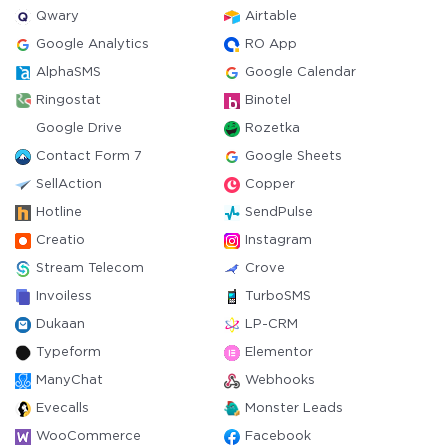
Qwary
Airtable
Google Analytics
RO App
AlphaSMS
Google Calendar
Ringostat
Binotel
Google Drive
Rozetka
Contact Form 7
Google Sheets
SellAction
Copper
Hotline
SendPulse
Creatio
Instagram
Stream Telecom
Crove
Invoiless
TurboSMS
Dukaan
LP-CRM
Typeform
Elementor
ManyChat
Webhooks
Evecalls
Monster Leads
WooCommerce
Facebook