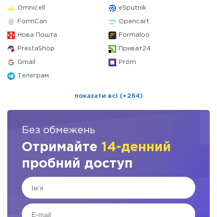
Omnicell
eSputnik
FormCan
Opencart
Нова Пошта
Formaloo
PrestaShop
Приват24
Gmail
Prom
Телеграм
показати всі (+264)
Без обмежень
Отримайте
14-денний
пробний доступ