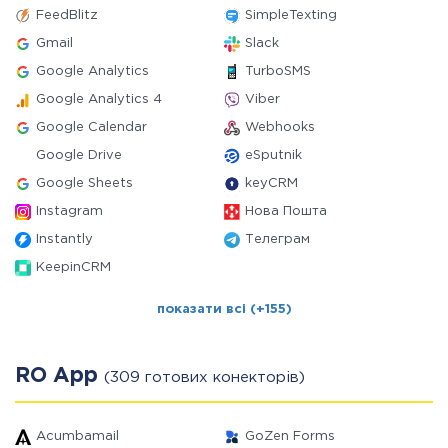
FeedBlitz
SimpleTexting
Gmail
Slack
Google Analytics
TurboSMS
Google Analytics 4
Viber
Google Calendar
Webhooks
Google Drive
eSputnik
Google Sheets
keyCRM
Instagram
Нова Пошта
Instantly
Телеграм
KeepinCRM
показати всі (+155)
RO App
(309 готових конекторів)
Acumbamail
GoZen Forms