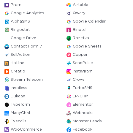
Prom
Airtable
Google Analytics
Qwary
AlphaSMS
Google Calendar
Ringostat
Binotel
Google Drive
Rozetka
Contact Form 7
Google Sheets
SellAction
Copper
Hotline
SendPulse
Creatio
Instagram
Stream Telecom
Crove
Invoiless
TurboSMS
Dukaan
LP-CRM
Typeform
Elementor
ManyChat
Webhooks
Evecalls
Monster Leads
WooCommerce
Facebook