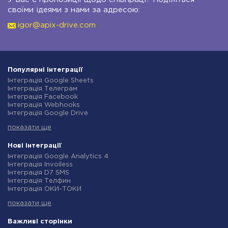
своїми ідеями з нами за адресою:
igor@apix-drive.com
Популярні інтеграції
Інтеграція Google Sheets
Інтеграція Телеграм
Інтеграція Facebook
Інтеграція Webhooks
Інтеграція Google Drive
Інтеграція Opencart
показати ще
Інтеграція Gmail
Інтеграція Нова Пошта
Інтеграція Rozetka
Нові інтеграції
Інтеграція OpenAI (ChatGPT)
Інтеграція Google Analytics 4
Інтеграція Binotel
Інтеграція Invoiless
Інтеграція Prom
Інтеграція D7 SMS
Інтеграція Приват24
Інтеграція Телфин
Інтеграція OLX
Інтеграція ОКИ-ТОКИ
Інтеграція TurboSMS
Інтеграція Finmap
Інтеграція SendPulse
показати ще
Інтеграція Microsoft Dynamics 365
Інтеграція Horoshop
Інтеграція BulkGate
Інтеграція Stream Telecom
Інтеграція TxtSync
Важливі сторінки
Інтеграція Instagram