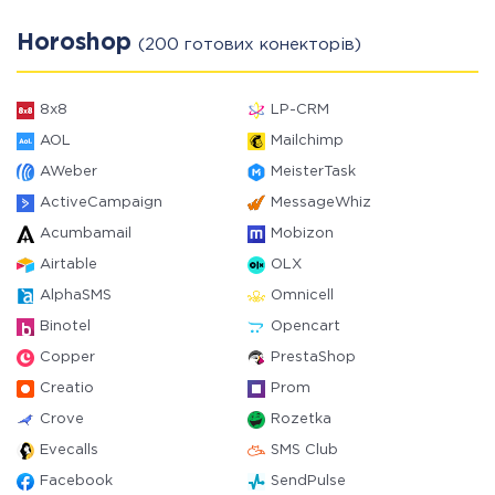
Horoshop
(200 готових конекторів)
8x8
LP-CRM
AOL
Mailchimp
AWeber
MeisterTask
ActiveCampaign
MessageWhiz
Acumbamail
Mobizon
Airtable
OLX
AlphaSMS
Omnicell
Binotel
Opencart
Copper
PrestaShop
Creatio
Prom
Crove
Rozetka
Evecalls
SMS Club
Facebook
SendPulse