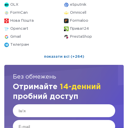
OLX
eSputnik
FormCan
Omnicell
Нова Пошта
Formaloo
Opencart
Приват24
Gmail
PrestaShop
Телеграм
показати всі (+264)
Без обмежень
Отримайте
14-денний
пробний доступ