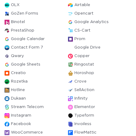
OLX
Airtable
GoZen Forms
Opencart
Binotel
Google Analytics
PrestaShop
CS-Cart
Google Calendar
Prom
Contact Form 7
Google Drive
Qwary
Copper
Google Sheets
Ringostat
Creatio
Horoshop
Rozetka
Crove
Hotline
SellAction
Dukaan
Infinity
Stream Telecom
Elementor
Instagram
Typeform
Facebook
Invoiless
WooCommerce
FlowMattic