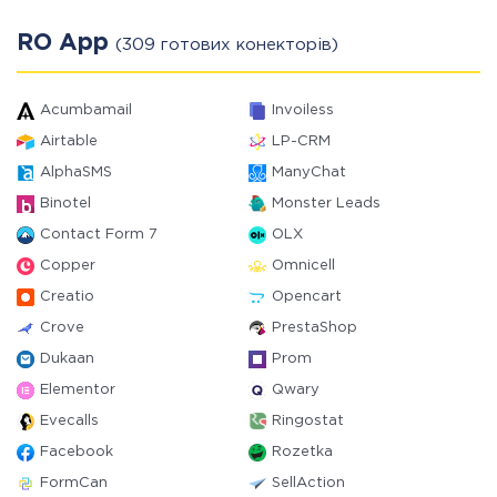
RO App
(309 готових конекторів)
Acumbamail
Invoiless
Airtable
LP-CRM
AlphaSMS
ManyChat
Binotel
Monster Leads
Contact Form 7
OLX
Copper
Omnicell
Creatio
Opencart
Crove
PrestaShop
Dukaan
Prom
Elementor
Qwary
Evecalls
Ringostat
Facebook
Rozetka
FormCan
SellAction