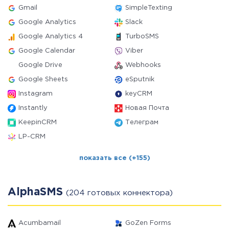
Gmail
SimpleTexting
Google Analytics
Slack
Google Analytics 4
TurboSMS
Google Calendar
Viber
Google Drive
Webhooks
Google Sheets
eSputnik
Instagram
keyCRM
Instantly
Новая Почта
KeepinCRM
Телеграм
LP-CRM
показать все (+155)
AlphaSMS
(204 готовых коннектора)
Acumbamail
GoZen Forms