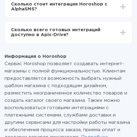
делать интеграцию, время настройки может
Теперь данные будут автоматически
Сколько стоит интеграция Horoshop с
отличаться и составлять от 5-ти до 30-минут. В
передаваться из Horoshop в AlphaSMS
AlphaSMS?
среднем настройка занимает 10-15 минут.
За саму интеграцию ничего платить не нужно и на
всех тарифах доступен полностью весь
Сколько всего готовых интеграций
функционал. Вы оплачиваете только количество
доступно в Apix-Drive?
данных, которые по факту передаются из одной
вашей системы в другую через наш сервис. Если у
На данный момент у нас готово 400+ интеграций
вас количество данных в месяц небольшое, можете
помимо Horoshop и AlphaSMS
смело пользоваться бесплатным тарифом или
Информация о Horoshop
перейти на платный, при необходимости. Подробнее
Сервис Horoshop позволяет создавать интернет-
о
тарифах
.
магазины с полной функциональностью. Клиентам
предоставляется возможность выбрать нужный
шаблон магазина с подходящим дизайном,
разместить неограниченное количество товаров и
создать каталог своего магазина. Также можно
воспользоваться готовыми интеграциями с
платежными системами, службами доставки и
другими сервисами для настройки работы магазина
и обеспечения процесса заказа, приема оплат и