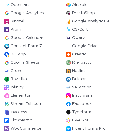
Opencart
Airtable
Google Analytics
PrestaShop
Binotel
Google Analytics 4
Prom
CS-Cart
Google Calendar
Qwary
Contact Form 7
Google Drive
RO App
Creatio
Google Sheets
Ringostat
Crove
Hotline
Rozetka
Dukaan
Infinity
SellAction
Elementor
Instagram
Stream Telecom
Facebook
Invoiless
Typeform
FlowMattic
LP-CRM
WooCommerce
Fluent Forms Pro