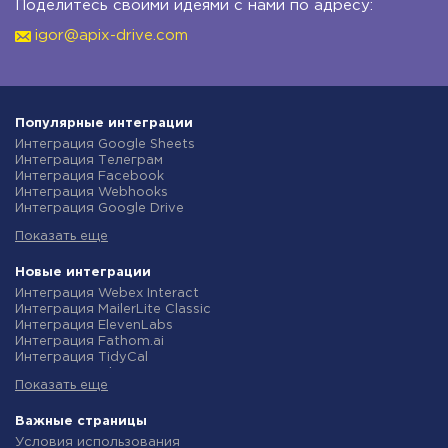
Поделитесь своими идеями с нами по адресу:
igor@apix-drive.com
Популярные интеграции
Интеграция Google Sheets
Интеграция Телеграм
Интеграция Facebook
Интеграция Webhooks
Интеграция Google Drive
Интеграция Opencart
Показать еще
Интеграция Gmail
Интеграция Rozetka
Интеграция Новая Почта
Новые интеграции
Интеграция Binotel
Интеграция Webex Interact
Интеграция OpenAI (ChatGPT)
Интеграция MailerLite Classic
Интеграция Prom
Интеграция ElevenLabs
Интеграция Приват24
Интеграция Fathom.ai
Интеграция OLX
Интеграция TidyCal
Интеграция TurboSMS
Интеграция Olostep
Интеграция SendPulse
Показать еще
Интеграция Gist
Интеграция Horoshop
Интеграция Gyazo
Интеграция Stream Telecom
Интеграция Straico
Важные страницы
Интеграция Instagram
Интеграция Rows
Условия использования