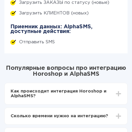
Загрузить ЗАКАЗЫ по статусу (новые)
Загрузить КЛИЕНТОВ (новых)
Приемник данных: AlphaSMS,
доступные действия:
Отправить SMS
Популярные вопросы про интеграцию
Horoshop и AlphaSMS
Как происходит интеграция Horoshop и
AlphaSMS?
Для начала нужно
зарегистрироваться в ApiX-
Drive
Сколько времени нужно на интеграцию?
Выбираете какие данные передавать из
Horoshop в AlphaSMS
В зависимости от системы, с которой вы будете
Включаете автообновление