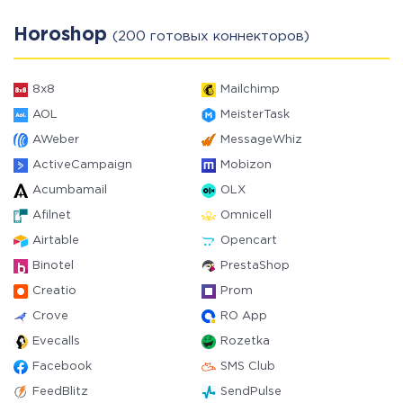
Horoshop
(200 готовых коннекторов)
8x8
Mailchimp
AOL
MeisterTask
AWeber
MessageWhiz
ActiveCampaign
Mobizon
Acumbamail
OLX
Afilnet
Omnicell
Airtable
Opencart
Binotel
PrestaShop
Creatio
Prom
Crove
RO App
Evecalls
Rozetka
Facebook
SMS Club
FeedBlitz
SendPulse