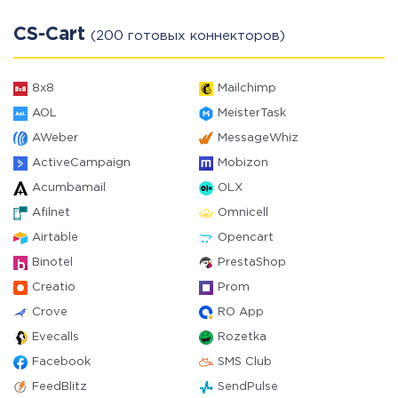
CS-Cart
(200 готовых коннекторов)
8x8
Mailchimp
AOL
MeisterTask
AWeber
MessageWhiz
ActiveCampaign
Mobizon
Acumbamail
OLX
Afilnet
Omnicell
Airtable
Opencart
Binotel
PrestaShop
Creatio
Prom
Crove
RO App
Evecalls
Rozetka
Facebook
SMS Club
FeedBlitz
SendPulse