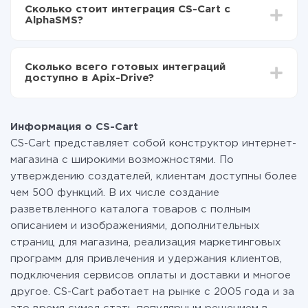
делать интеграцию, время настройки может
Теперь данные будут автоматически
Сколько стоит интеграция CS-Cart с
отличаться и составлять от 5-ти до 30-минут. В
передаваться из CS-Cart в AlphaSMS
AlphaSMS?
среднем настройка занимает 10-15 минут.
За саму интеграцию ничего платить не нужно и на
всех тарифах доступен полностью весь
Сколько всего готовых интеграций
функционал. Вы оплачиваете только количество
доступно в Apix-Drive?
данных, которые по факту передаются из одной
вашей системы в другую через наш сервис. Если у
На данный момент у нас готово 400+ интеграций
вас количество данных в месяц небольшое, можете
помимо CS-Cart и AlphaSMS
смело пользоваться бесплатным тарифом или
Информация о CS-Cart
перейти на платный, при необходимости. Подробнее
CS-Cart представляет собой конструктор интернет-
о
тарифах
.
магазина с широкими возможностями. По
утверждению создателей, клиентам доступны более
чем 500 функций. В их числе создание
разветвленного каталога товаров с полным
описанием и изображениями, дополнительных
страниц для магазина, реализация маркетинговых
программ для привлечения и удержания клиентов,
подключения сервисов оплаты и доставки и многое
другое. CS-Cart работает на рынке с 2005 года и за