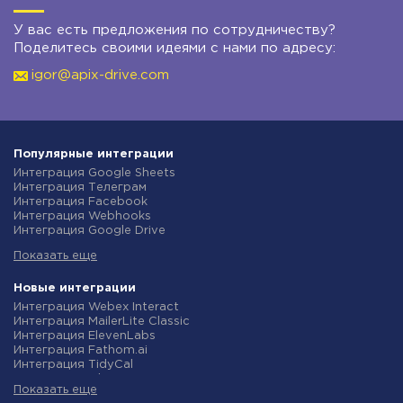
У вас есть предложения по сотрудничеству?
Поделитесь своими идеями с нами по адресу:
igor@apix-drive.com
Популярные интеграции
Интеграция Google Sheets
Интеграция Телеграм
Интеграция Facebook
Интеграция Webhooks
Интеграция Google Drive
Интеграция Opencart
Показать еще
Интеграция Gmail
Интеграция Rozetka
Интеграция Новая Почта
Новые интеграции
Интеграция Binotel
Интеграция Webex Interact
Интеграция OpenAI (ChatGPT)
Интеграция MailerLite Classic
Интеграция Prom
Интеграция ElevenLabs
Интеграция Приват24
Интеграция Fathom.ai
Интеграция OLX
Интеграция TidyCal
Интеграция TurboSMS
Интеграция Olostep
Интеграция SendPulse
Показать еще
Интеграция Gist