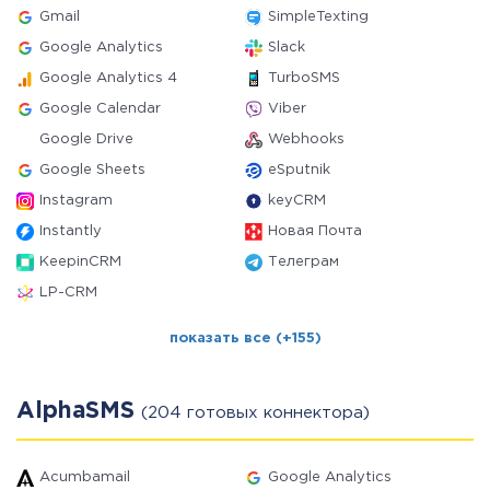
Gmail
SimpleTexting
Google Analytics
Slack
Google Analytics 4
TurboSMS
Google Calendar
Viber
Google Drive
Webhooks
Google Sheets
eSputnik
Instagram
keyCRM
Instantly
Новая Почта
KeepinCRM
Телеграм
LP-CRM
показать все (+155)
AlphaSMS
(204 готовых коннектора)
Acumbamail
Google Analytics