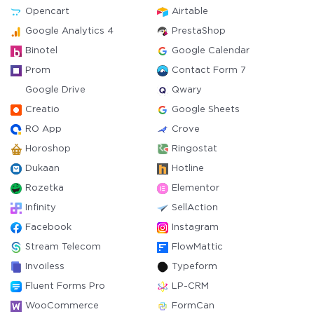
Opencart
Airtable
Google Analytics 4
PrestaShop
Binotel
Google Calendar
Prom
Contact Form 7
Google Drive
Qwary
Creatio
Google Sheets
RO App
Crove
Horoshop
Ringostat
Dukaan
Hotline
Rozetka
Elementor
Infinity
SellAction
Facebook
Instagram
Stream Telecom
FlowMattic
Invoiless
Typeform
Fluent Forms Pro
LP-CRM
WooCommerce
FormCan