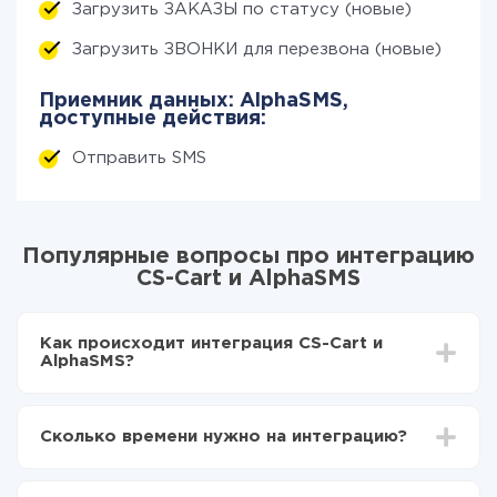
Загрузить ЗАКАЗЫ по статусу (новые)
Загрузить ЗВОНКИ для перезвона (новые)
Приемник данных: AlphaSMS,
доступные действия:
Отправить SMS
Популярные вопросы про интеграцию
CS-Cart и AlphaSMS
Как происходит интеграция CS-Cart и
AlphaSMS?
Для начала нужно
зарегистрироваться в ApiX-
Drive
Сколько времени нужно на интеграцию?
Выбираете какие данные передавать из CS-Cart в
AlphaSMS
В зависимости от системы, с которой вы будете
Включаете автообновление