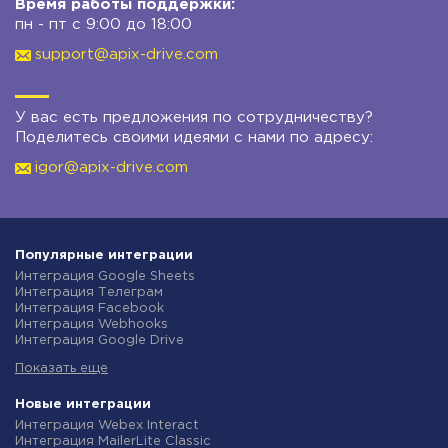
Время работы поддержки:
пн - пт с 9:00 до 18:00
support@apix-drive.com
У вас есть предложения по сотрудничеству?
Поделитесь своими идеями с нами по адресу:
igor@apix-drive.com
Популярные интеграции
Интеграция Google Sheets
Интеграция Телеграм
Интеграция Facebook
Интеграция Webhooks
Интеграция Google Drive
Интеграция Opencart
Показать еще
Интеграция Gmail
Интеграция Rozetka
Интеграция Новая Почта
Новые интеграции
Интеграция Binotel
Интеграция Webex Interact
Интеграция OpenAI (ChatGPT)
Интеграция MailerLite Classic