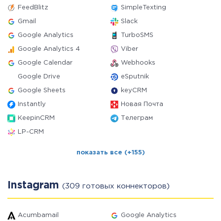
FeedBlitz
SimpleTexting
Gmail
Slack
Google Analytics
TurboSMS
Google Analytics 4
Viber
Google Calendar
Webhooks
Google Drive
eSputnik
Google Sheets
keyCRM
Instantly
Новая Почта
KeepinCRM
Телеграм
LP-CRM
показать все (+155)
Instagram
(309 готовых коннекторов)
Acumbamail
Google Analytics