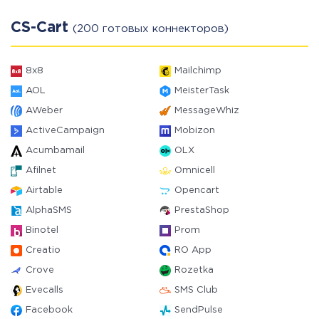
CS-Cart
(200 готовых коннекторов)
8x8
Mailchimp
AOL
MeisterTask
AWeber
MessageWhiz
ActiveCampaign
Mobizon
Acumbamail
OLX
Afilnet
Omnicell
Airtable
Opencart
AlphaSMS
PrestaShop
Binotel
Prom
Creatio
RO App
Crove
Rozetka
Evecalls
SMS Club
Facebook
SendPulse