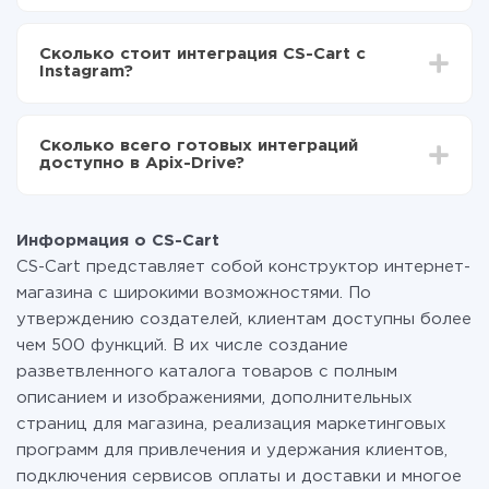
Instagram
В зависимости от системы, с которой вы будете
Включаете автообновление
делать интеграцию, время настройки может
Теперь данные будут автоматически
Сколько стоит интеграция CS-Cart с
отличаться и составлять от 5-ти до 30-минут. В
передаваться из CS-Cart в Instagram
Instagram?
среднем настройка занимает 10-15 минут.
За саму интеграцию ничего платить не нужно и на
всех тарифах доступен полностью весь
Сколько всего готовых интеграций
функционал. Вы оплачиваете только количество
доступно в Apix-Drive?
данных, которые по факту передаются из одной
вашей системы в другую через наш сервис. Если у
На данный момент у нас готово 400+ интеграций
вас количество данных в месяц небольшое, можете
помимо CS-Cart и Instagram
смело пользоваться бесплатным тарифом или
Информация о CS-Cart
перейти на платный, при необходимости. Подробнее
CS-Cart представляет собой конструктор интернет-
о
тарифах
.
магазина с широкими возможностями. По
утверждению создателей, клиентам доступны более
чем 500 функций. В их числе создание
разветвленного каталога товаров с полным
описанием и изображениями, дополнительных
страниц для магазина, реализация маркетинговых
программ для привлечения и удержания клиентов,
подключения сервисов оплаты и доставки и многое