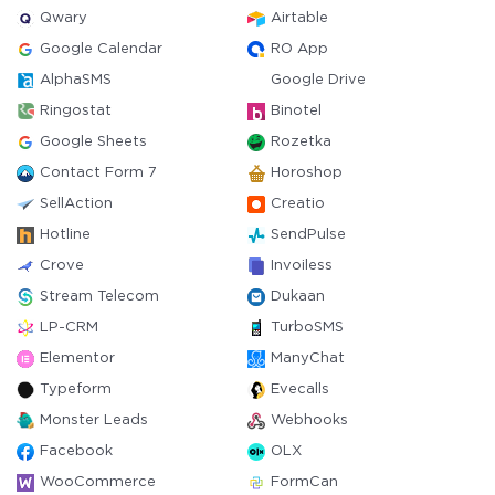
Qwary
Airtable
Google Calendar
RO App
AlphaSMS
Google Drive
Ringostat
Binotel
Google Sheets
Rozetka
Contact Form 7
Horoshop
SellAction
Creatio
Hotline
SendPulse
Crove
Invoiless
Stream Telecom
Dukaan
LP-CRM
TurboSMS
Elementor
ManyChat
Typeform
Evecalls
Monster Leads
Webhooks
Facebook
OLX
WooCommerce
FormCan