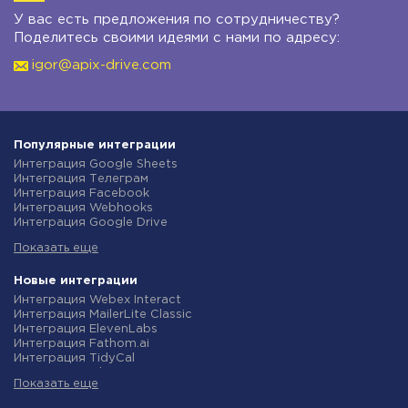
У вас есть предложения по сотрудничеству?
Поделитесь своими идеями с нами по адресу:
igor@apix-drive.com
Популярные интеграции
Интеграция Google Sheets
Интеграция Телеграм
Интеграция Facebook
Интеграция Webhooks
Интеграция Google Drive
Интеграция Opencart
Показать еще
Интеграция Gmail
Интеграция Rozetka
Интеграция Новая Почта
Новые интеграции
Интеграция Binotel
Интеграция Webex Interact
Интеграция OpenAI (ChatGPT)
Интеграция MailerLite Classic
Интеграция Prom
Интеграция ElevenLabs
Интеграция Приват24
Интеграция Fathom.ai
Интеграция OLX
Интеграция TidyCal
Интеграция TurboSMS
Интеграция Olostep
Интеграция SendPulse
Показать еще
Интеграция Gist
Интеграция Horoshop
Интеграция Gyazo