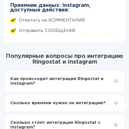
Приемник данных: Instagram,
доступные действия:
Ответить на КОММЕНТАРИЙ
Отправить СООБЩЕНИЕ
Популярные вопросы про интеграцию
Ringostat и Instagram
Как происходит интеграция Ringostat и
Instagram?
Для начала нужно
зарегистрироваться в ApiX-
Drive
Сколько времени нужно на интеграцию?
Выбираете какие данные передавать из
Ringostat в Instagram
В зависимости от системы, с которой вы будете
Включаете автообновление
делать интеграцию, время настройки может
Теперь данные будут автоматически
Сколько стоит интеграция Ringostat с
отличаться и составлять от 5-ти до 30-минут. В
передаваться из Ringostat в Instagram
Instagram?