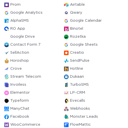
Prom
Airtable
Google Analytics
Qwary
AlphaSMS
Google Calendar
RO App
Binotel
Google Drive
Rozetka
Contact Form 7
Google Sheets
SellAction
Creatio
Horoshop
SendPulse
Crove
Hotline
Stream Telecom
Dukaan
Invoiless
TurboSMS
Elementor
LP-CRM
Typeform
Evecalls
ManyChat
Webhooks
Facebook
Monster Leads
WooCommerce
FlowMattic