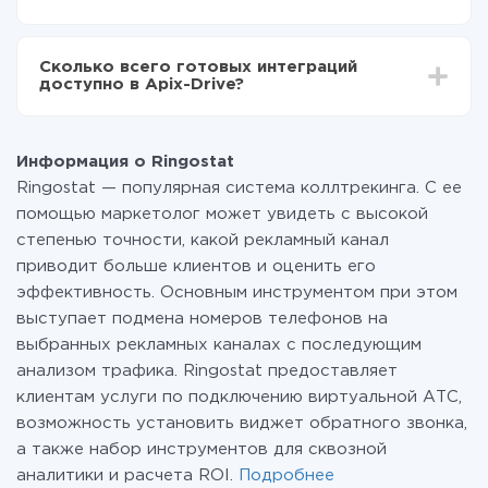
среднем настройка занимает 10-15 минут.
За саму интеграцию ничего платить не нужно и на
всех тарифах доступен полностью весь
Сколько всего готовых интеграций
функционал. Вы оплачиваете только количество
доступно в Apix-Drive?
данных, которые по факту передаются из одной
вашей системы в другую через наш сервис. Если у
На данный момент у нас готово 400+ интеграций
вас количество данных в месяц небольшое, можете
помимо Ringostat и Instagram
смело пользоваться бесплатным тарифом или
Информация о Ringostat
перейти на платный, при необходимости. Подробнее
Ringostat — популярная система коллтрекинга. С ее
о
тарифах
.
помощью маркетолог может увидеть с высокой
степенью точности, какой рекламный канал
приводит больше клиентов и оценить его
эффективность. Основным инструментом при этом
выступает подмена номеров телефонов на
выбранных рекламных каналах с последующим
анализом трафика. Ringostat предоставляет
клиентам услуги по подключению виртуальной АТС,
возможность установить виджет обратного звонка,
а также набор инструментов для сквозной
аналитики и расчета ROI.
Подробнее