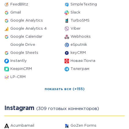
FeedBlitz
SimpleTexting
Gmail
Slack
Google Analytics
TurboSMS
Google Analytics 4
Viber
Google Calendar
Webhooks
Google Drive
eSputnik
Google Sheets
keyCRM
Instantly
Новая Почта
KeepinCRM
Телеграм
LP-CRM
показать все (+155)
Instagram
(309 готовых коннекторов)
Acumbamail
GoZen Forms