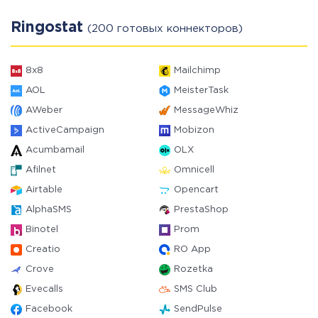
Ringostat
(200 готовых коннекторов)
8x8
Mailchimp
AOL
MeisterTask
AWeber
MessageWhiz
ActiveCampaign
Mobizon
Acumbamail
OLX
Afilnet
Omnicell
Airtable
Opencart
AlphaSMS
PrestaShop
Binotel
Prom
Creatio
RO App
Crove
Rozetka
Evecalls
SMS Club
Facebook
SendPulse