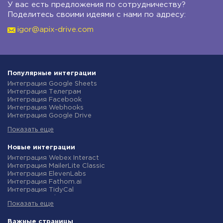
У вас есть предложения по сотрудничеству?
Поделитесь своими идеями с нами по адресу:
igor@apix-drive.com
Популярные интеграции
Интеграция Google Sheets
Интеграция Телеграм
Интеграция Facebook
Интеграция Webhooks
Интеграция Google Drive
Интеграция Opencart
Показать еще
Интеграция Gmail
Интеграция Rozetka
Интеграция Новая Почта
Новые интеграции
Интеграция Binotel
Интеграция Webex Interact
Интеграция OpenAI (ChatGPT)
Интеграция MailerLite Classic
Интеграция Prom
Интеграция ElevenLabs
Интеграция Приват24
Интеграция Fathom.ai
Интеграция OLX
Интеграция TidyCal
Интеграция TurboSMS
Интеграция Olostep
Интеграция SendPulse
Показать еще
Интеграция Gist
Интеграция Horoshop
Интеграция Gyazo
Интеграция Stream Telecom
Интеграция Straico
Важные страницы