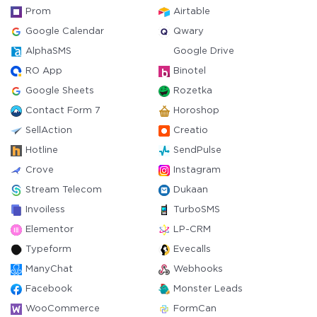
Prom
Airtable
Google Calendar
Qwary
AlphaSMS
Google Drive
RO App
Binotel
Google Sheets
Rozetka
Contact Form 7
Horoshop
SellAction
Creatio
Hotline
SendPulse
Crove
Instagram
Stream Telecom
Dukaan
Invoiless
TurboSMS
Elementor
LP-CRM
Typeform
Evecalls
ManyChat
Webhooks
Facebook
Monster Leads
WooCommerce
FormCan