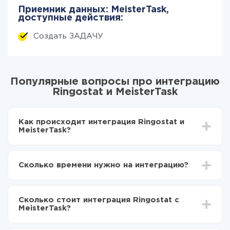
Приемник данных: MeisterTask,
доступные действия:
Создать ЗАДАЧУ
Популярные вопросы про интеграцию
Ringostat и MeisterTask
Как происходит интеграция Ringostat и
MeisterTask?
Для начала нужно
зарегистрироваться в ApiX-
Drive
Сколько времени нужно на интеграцию?
Выбираете какие данные передавать из
Ringostat в MeisterTask
В зависимости от системы, с которой вы будете
Включаете автообновление
делать интеграцию, время настройки может
Теперь данные будут автоматически
Сколько стоит интеграция Ringostat с
отличаться и составлять от 5-ти до 30-минут. В
передаваться из Ringostat в MeisterTask
MeisterTask?
среднем настройка занимает 10-15 минут.
За саму интеграцию ничего платить не нужно и на