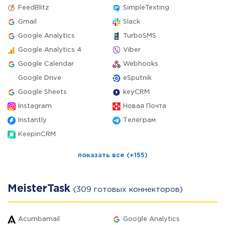
FeedBlitz
SimpleTexting
Gmail
Slack
Google Analytics
TurboSMS
Google Analytics 4
Viber
Google Calendar
Webhooks
Google Drive
eSputnik
Google Sheets
keyCRM
Instagram
Новая Почта
Instantly
Телеграм
KeepinCRM
показать все (+155)
MeisterTask
(309 готовых коннекторов)
Acumbamail
Google Analytics