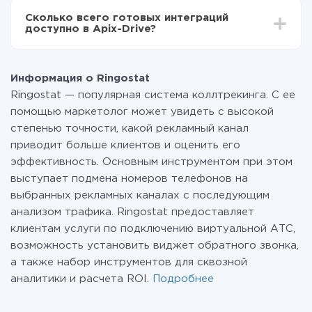
всех тарифах доступен полностью весь
Сколько всего готовых интеграций
функционал. Вы оплачиваете только количество
доступно в Apix-Drive?
данных, которые по факту передаются из одной
вашей системы в другую через наш сервис. Если у
На данный момент у нас готово 400+ интеграций
вас количество данных в месяц небольшое, можете
помимо Ringostat и MeisterTask
смело пользоваться бесплатным тарифом или
Информация о Ringostat
перейти на платный, при необходимости. Подробнее
Ringostat — популярная система коллтрекинга. С ее
о
тарифах
.
помощью маркетолог может увидеть с высокой
степенью точности, какой рекламный канал
приводит больше клиентов и оценить его
эффективность. Основным инструментом при этом
выступает подмена номеров телефонов на
выбранных рекламных каналах с последующим
анализом трафика. Ringostat предоставляет
клиентам услуги по подключению виртуальной АТС,
возможность установить виджет обратного звонка,
а также набор инструментов для сквозной
аналитики и расчета ROI.
Подробнее