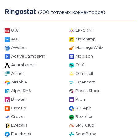
Ringostat
(200 готовых коннекторов)
8x8
LP-CRM
AOL
Mailchimp
AWeber
MessageWhiz
ActiveCampaign
Mobizon
Acumbamail
OLX
Afilnet
Omnicell
Airtable
Opencart
AlphaSMS
PrestaShop
Binotel
Prom
Creatio
RO App
Crove
Rozetka
Evecalls
SMS Club
Facebook
SendPulse