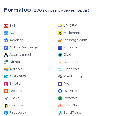
Formaloo
(200 готовых коннекторов)
8x8
LP-CRM
AOL
Mailchimp
AWeber
MessageWhiz
ActiveCampaign
Mobizon
Acumbamail
OLX
Afilnet
Omnicell
Airtable
Opencart
AlphaSMS
PrestaShop
Binotel
Prom
Creatio
RO App
Crove
Rozetka
Evecalls
SMS Club
Facebook
SendPulse