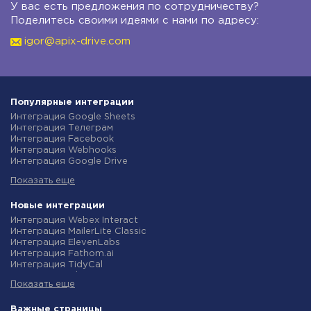
У вас есть предложения по сотрудничеству?
Поделитесь своими идеями с нами по адресу:
igor@apix-drive.com
Популярные интеграции
Интеграция Google Sheets
Интеграция Телеграм
Интеграция Facebook
Интеграция Webhooks
Интеграция Google Drive
Интеграция Opencart
Показать еще
Интеграция Gmail
Интеграция Rozetka
Интеграция Новая Почта
Новые интеграции
Интеграция Binotel
Интеграция Webex Interact
Интеграция OpenAI (ChatGPT)
Интеграция MailerLite Classic
Интеграция Prom
Интеграция ElevenLabs
Интеграция Приват24
Интеграция Fathom.ai
Интеграция OLX
Интеграция TidyCal
Интеграция TurboSMS
Интеграция Olostep
Интеграция SendPulse
Показать еще
Интеграция Gist
Интеграция Horoshop
Интеграция Gyazo
Интеграция Stream Telecom
Интеграция Straico
Важные страницы