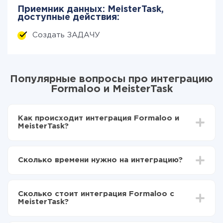
Приемник данных: MeisterTask,
доступные действия:
Создать ЗАДАЧУ
Популярные вопросы про интеграцию
Formaloo и MeisterTask
Как происходит интеграция Formaloo и
MeisterTask?
Для начала нужно
зарегистрироваться в ApiX-
Drive
Сколько времени нужно на интеграцию?
Выбираете какие данные передавать из Formaloo
в MeisterTask
В зависимости от системы, с которой вы будете
Включаете автообновление
делать интеграцию, время настройки может
Теперь данные будут автоматически
Сколько стоит интеграция Formaloo с
отличаться и составлять от 5-ти до 30-минут. В
передаваться из Formaloo в MeisterTask
MeisterTask?
среднем настройка занимает 10-15 минут.
За саму интеграцию ничего платить не нужно и на