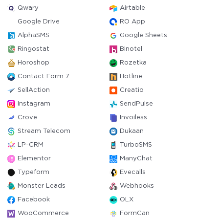
Qwary
Airtable
Google Drive
RO App
AlphaSMS
Google Sheets
Ringostat
Binotel
Horoshop
Rozetka
Contact Form 7
Hotline
SellAction
Creatio
Instagram
SendPulse
Crove
Invoiless
Stream Telecom
Dukaan
LP-CRM
TurboSMS
Elementor
ManyChat
Typeform
Evecalls
Monster Leads
Webhooks
Facebook
OLX
WooCommerce
FormCan