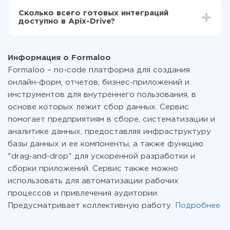
всех тарифах доступен полностью весь
Сколько всего готовых интеграций
функционал. Вы оплачиваете только количество
доступно в Apix-Drive?
данных, которые по факту передаются из одной
вашей системы в другую через наш сервис. Если у
На данный момент у нас готово 400+ интеграций
вас количество данных в месяц небольшое, можете
помимо Formaloo и MeisterTask
смело пользоваться бесплатным тарифом или
Информация о Formaloo
перейти на платный, при необходимости. Подробнее
Formaloo – no-code платформа для создания
о
тарифах
.
онлайн-форм, отчетов, бизнес-приложений и
инструментов для внутреннего пользования, в
основе которых лежит сбор данных. Сервис
помогает предприятиям в сборе, систематизации и
аналитике данных, предоставляя инфраструктуру
базы данных и ее компоненты, а также функцию
"drag-and-drop" для ускоренной разработки и
сборки приложений. Сервис также можно
использовать для автоматизации рабочих
процессов и привлечения аудитории.
Предусматривает коллективную работу.
Подробнее