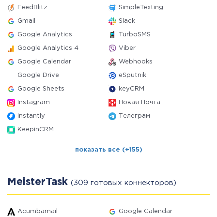
FeedBlitz
SimpleTexting
Gmail
Slack
Google Analytics
TurboSMS
Google Analytics 4
Viber
Google Calendar
Webhooks
Google Drive
eSputnik
Google Sheets
keyCRM
Instagram
Новая Почта
Instantly
Телеграм
KeepinCRM
показать все (+155)
MeisterTask
(309 готовых коннекторов)
Acumbamail
Google Calendar