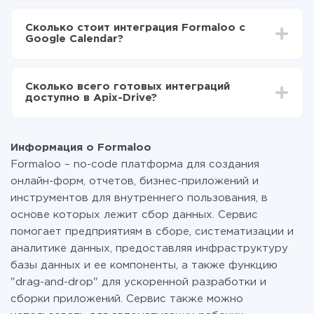
В зависимости от системы, с которой вы будете
Включаете автообновление
делать интеграцию, время настройки может
Теперь данные будут автоматически
Сколько стоит интеграция Formaloo с
отличаться и составлять от 5-ти до 30-минут. В
передаваться из Formaloo в Google Calendar
Google Calendar?
среднем настройка занимает 10-15 минут.
За саму интеграцию ничего платить не нужно и на
всех тарифах доступен полностью весь
Сколько всего готовых интеграций
функционал. Вы оплачиваете только количество
доступно в Apix-Drive?
данных, которые по факту передаются из одной
вашей системы в другую через наш сервис. Если у
На данный момент у нас готово 400+ интеграций
вас количество данных в месяц небольшое, можете
помимо Formaloo и Google Calendar
смело пользоваться бесплатным тарифом или
Информация о Formaloo
перейти на платный, при необходимости. Подробнее
Formaloo – no-code платформа для создания
о
тарифах
.
онлайн-форм, отчетов, бизнес-приложений и
инструментов для внутреннего пользования, в
основе которых лежит сбор данных. Сервис
помогает предприятиям в сборе, систематизации и
аналитике данных, предоставляя инфраструктуру
базы данных и ее компоненты, а также функцию
"drag-and-drop" для ускоренной разработки и
сборки приложений. Сервис также можно