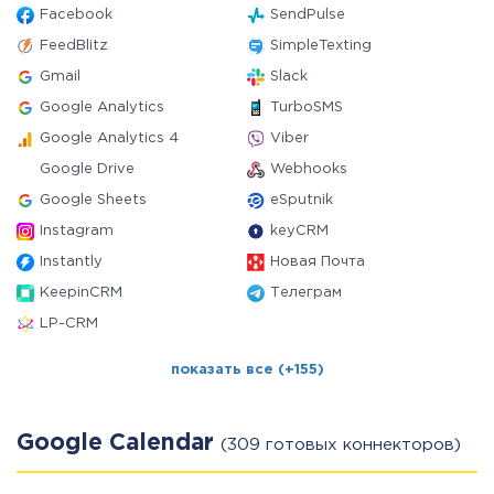
Facebook
SendPulse
FeedBlitz
SimpleTexting
Gmail
Slack
Google Analytics
TurboSMS
Google Analytics 4
Viber
Google Drive
Webhooks
Google Sheets
eSputnik
Instagram
keyCRM
Instantly
Новая Почта
KeepinCRM
Телеграм
LP-CRM
показать все (+155)
Google Calendar
(309 готовых коннекторов)