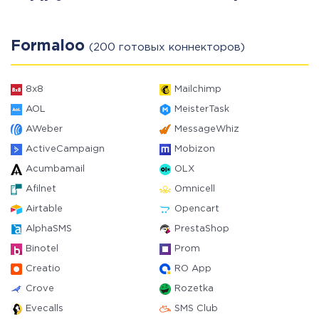
Formaloo
(200 готовых коннекторов)
8x8
Mailchimp
AOL
MeisterTask
AWeber
MessageWhiz
ActiveCampaign
Mobizon
Acumbamail
OLX
Afilnet
Omnicell
Airtable
Opencart
AlphaSMS
PrestaShop
Binotel
Prom
Creatio
RO App
Crove
Rozetka
Evecalls
SMS Club