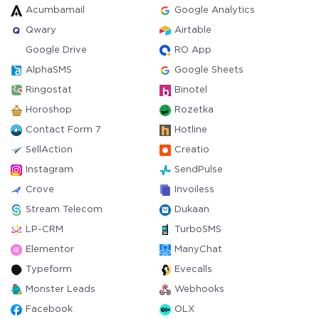
Acumbamail
Google Analytics
Qwary
Airtable
Google Drive
RO App
AlphaSMS
Google Sheets
Ringostat
Binotel
Horoshop
Rozetka
Contact Form 7
Hotline
SellAction
Creatio
Instagram
SendPulse
Crove
Invoiless
Stream Telecom
Dukaan
LP-CRM
TurboSMS
Elementor
ManyChat
Typeform
Evecalls
Monster Leads
Webhooks
Facebook
OLX