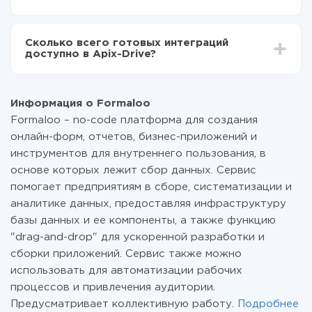
среднем настройка занимает 10-15 минут.
За саму интеграцию ничего платить не нужно и на
всех тарифах доступен полностью весь
Сколько всего готовых интеграций
функционал. Вы оплачиваете только количество
доступно в Apix-Drive?
данных, которые по факту передаются из одной
вашей системы в другую через наш сервис. Если у
На данный момент у нас готово 401+ интеграций
вас количество данных в месяц небольшое, можете
помимо Formaloo и FeedBlitz
смело пользоваться бесплатным тарифом или
Информация о Formaloo
перейти на платный, при необходимости. Подробнее
Formaloo – no-code платформа для создания
о
тарифах
.
онлайн-форм, отчетов, бизнес-приложений и
инструментов для внутреннего пользования, в
основе которых лежит сбор данных. Сервис
помогает предприятиям в сборе, систематизации и
аналитике данных, предоставляя инфраструктуру
базы данных и ее компоненты, а также функцию
"drag-and-drop" для ускоренной разработки и
сборки приложений. Сервис также можно
использовать для автоматизации рабочих
процессов и привлечения аудитории.
Предусматривает коллективную работу.
Подробнее