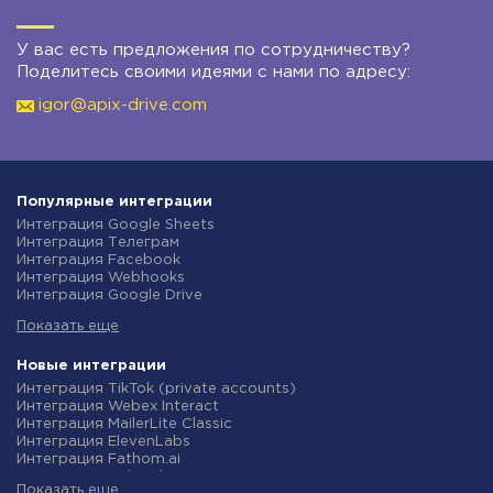
У вас есть предложения по сотрудничеству?
Поделитесь своими идеями с нами по адресу:
igor@apix-drive.com
Популярные интеграции
Интеграция Google Sheets
Интеграция Телеграм
Интеграция Facebook
Интеграция Webhooks
Интеграция Google Drive
Интеграция Opencart
Показать еще
Интеграция Gmail
Интеграция Rozetka
Интеграция Новая Почта
Новые интеграции
Интеграция Binotel
Интеграция TikTok (private accounts)
Интеграция OpenAI (ChatGPT)
Интеграция Webex Interact
Интеграция Prom
Интеграция MailerLite Classic
Интеграция Приват24
Интеграция ElevenLabs
Интеграция OLX
Интеграция Fathom.ai
Интеграция TurboSMS
Интеграция TidyCal
Интеграция SendPulse
Показать еще