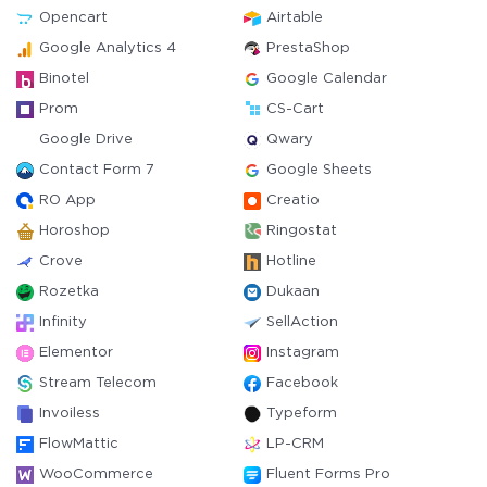
Opencart
Airtable
Google Analytics 4
PrestaShop
Binotel
Google Calendar
Prom
CS-Cart
Google Drive
Qwary
Contact Form 7
Google Sheets
RO App
Creatio
Horoshop
Ringostat
Crove
Hotline
Rozetka
Dukaan
Infinity
SellAction
Elementor
Instagram
Stream Telecom
Facebook
Invoiless
Typeform
FlowMattic
LP-CRM
WooCommerce
Fluent Forms Pro