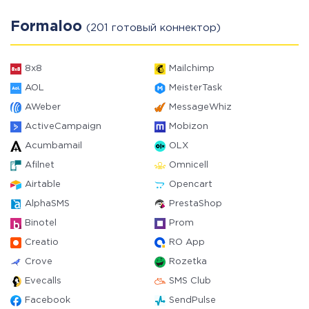
Formaloo
(201 готовый коннектор)
8x8
Mailchimp
AOL
MeisterTask
AWeber
MessageWhiz
ActiveCampaign
Mobizon
Acumbamail
OLX
Afilnet
Omnicell
Airtable
Opencart
AlphaSMS
PrestaShop
Binotel
Prom
Creatio
RO App
Crove
Rozetka
Evecalls
SMS Club
Facebook
SendPulse