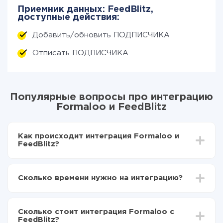
Приемник данных: FeedBlitz,
доступные действия:
Добавить/обновить ПОДПИСЧИКА
Отписать ПОДПИСЧИКА
Популярные вопросы про интеграцию
Formaloo и FeedBlitz
Как происходит интеграция Formaloo и
FeedBlitz?
Для начала нужно
зарегистрироваться в ApiX-
Drive
Сколько времени нужно на интеграцию?
Выбираете какие данные передавать из Formaloo
в FeedBlitz
В зависимости от системы, с которой вы будете
Включаете автообновление
делать интеграцию, время настройки может
Теперь данные будут автоматически
Сколько стоит интеграция Formaloo с
отличаться и составлять от 5-ти до 30-минут. В
передаваться из Formaloo в FeedBlitz
FeedBlitz?