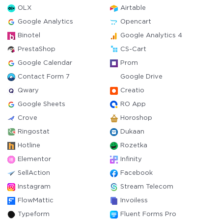
OLX
Airtable
Google Analytics
Opencart
Binotel
Google Analytics 4
PrestaShop
CS-Cart
Google Calendar
Prom
Contact Form 7
Google Drive
Qwary
Creatio
Google Sheets
RO App
Crove
Horoshop
Ringostat
Dukaan
Hotline
Rozetka
Elementor
Infinity
SellAction
Facebook
Instagram
Stream Telecom
FlowMattic
Invoiless
Typeform
Fluent Forms Pro