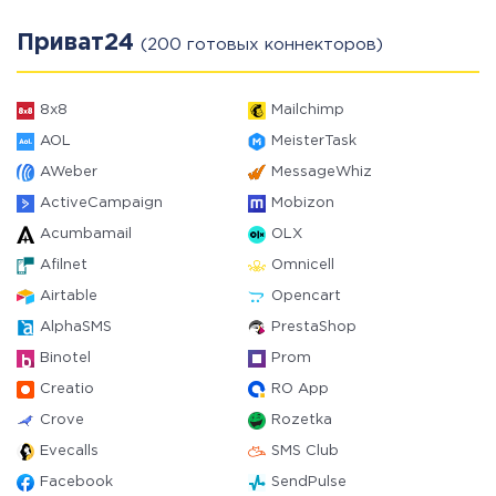
Приват24
(200 готовых коннекторов)
8x8
Mailchimp
AOL
MeisterTask
AWeber
MessageWhiz
ActiveCampaign
Mobizon
Acumbamail
OLX
Afilnet
Omnicell
Airtable
Opencart
AlphaSMS
PrestaShop
Binotel
Prom
Creatio
RO App
Crove
Rozetka
Evecalls
SMS Club
Facebook
SendPulse