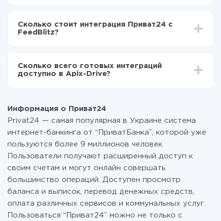
Приват24 в FeedBlitz
В зависимости от системы, с которой вы будете
Включаете автообновление
делать интеграцию, время настройки может
Теперь данные будут автоматически
Сколько стоит интеграция Приват24 с
отличаться и составлять от 5-ти до 30-минут. В
передаваться из Приват24 в FeedBlitz
FeedBlitz?
среднем настройка занимает 10-15 минут.
За саму интеграцию ничего платить не нужно и на
всех тарифах доступен полностью весь
Сколько всего готовых интеграций
функционал. Вы оплачиваете только количество
доступно в Apix-Drive?
данных, которые по факту передаются из одной
вашей системы в другую через наш сервис. Если у
На данный момент у нас готово 400+ интеграций
вас количество данных в месяц небольшое, можете
помимо Приват24 и FeedBlitz
смело пользоваться бесплатным тарифом или
Информация о Приват24
перейти на платный, при необходимости. Подробнее
Privat24 — самая популярная в Украине система
о
тарифах
.
интернет-банкинга от “ПриватБанка”, которой уже
пользуются более 9 миллионов человек.
Пользователи получают расширенный доступ к
своим счетам и могут онлайн совершать
большинство операций. Доступен просмотр
баланса и выписок, перевод денежных средств,
оплата различных сервисов и коммунальных услуг.
Пользоваться “Приват24” можно не только с