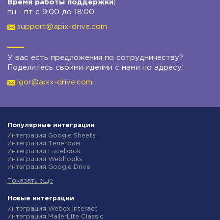
Время работы поддержки:
пн - пт с 9:00 до 18:00
support@apix-drive.com
У вас есть предложения по сотрудничеству?
Поделитесь своими идеями с нами по адресу:
igor@apix-drive.com
Популярные интеграции
Интеграция Google Sheets
Интеграция Телеграм
Интеграция Facebook
Интеграция Webhooks
Интеграция Google Drive
Интеграция Opencart
Показать еще
Интеграция Gmail
Интеграция Rozetka
Интеграция Новая Почта
Новые интеграции
Интеграция Binotel
Интеграция Webex Interact
Интеграция OpenAI (ChatGPT)
Интеграция MailerLite Classic