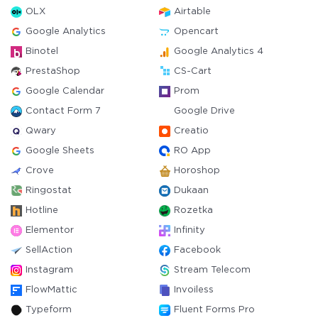
OLX
Airtable
Google Analytics
Opencart
Binotel
Google Analytics 4
PrestaShop
CS-Cart
Google Calendar
Prom
Contact Form 7
Google Drive
Qwary
Creatio
Google Sheets
RO App
Crove
Horoshop
Ringostat
Dukaan
Hotline
Rozetka
Elementor
Infinity
SellAction
Facebook
Instagram
Stream Telecom
FlowMattic
Invoiless
Typeform
Fluent Forms Pro