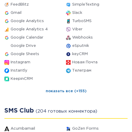
FeedBlitz
SimpleTexting
Gmail
Slack
Google Analytics
TurboSMS
Google Analytics 4
Viber
Google Calendar
Webhooks
Google Drive
eSputnik
Google Sheets
keyCRM
Instagram
Новая Почта
Instantly
Телеграм
KeepinCRM
показать все (+155)
SMS Club
(204 готовых коннектора)
Acumbamail
GoZen Forms