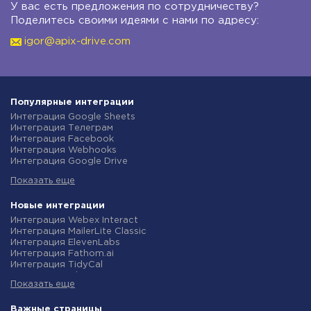
У вас есть предложения по сотрудничеству?
Поделитесь своими идеями с нами по адресу:
igor@apix-drive.com
Популярные интеграции
Интеграция Google Sheets
Интеграция Телеграм
Интеграция Facebook
Интеграция Webhooks
Интеграция Google Drive
Интеграция Opencart
Показать еще
Интеграция Gmail
Интеграция Rozetka
Интеграция Новая Почта
Новые интеграции
Интеграция Binotel
Интеграция Webex Interact
Интеграция OpenAI (ChatGPT)
Интеграция MailerLite Classic
Интеграция Prom
Интеграция ElevenLabs
Интеграция Приват24
Интеграция Fathom.ai
Интеграция OLX
Интеграция TidyCal
Интеграция TurboSMS
Интеграция Olostep
Интеграция SendPulse
Показать еще
Интеграция Gist
Интеграция Horoshop
Интеграция Gyazo
Интеграция Stream Telecom
Интеграция Straico
Важные страницы