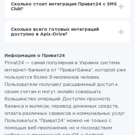
делать интеграцию, время настройки может
Теперь данные будут автоматически
Сколько стоит интеграция Приват24 с SMS
отличаться и составлять от 5-ти до 30-минут. В
передаваться из Приват24 в SMS Club
Club?
среднем настройка занимает 10-15 минут.
За саму интеграцию ничего платить не нужно и на
всех тарифах доступен полностью весь
Сколько всего готовых интеграций
функционал. Вы оплачиваете только количество
доступно в Apix-Drive?
данных, которые по факту передаются из одной
вашей системы в другую через наш сервис. Если у
На данный момент у нас готово 400+ интеграций
вас количество данных в месяц небольшое, можете
помимо Приват24 и SMS Club
смело пользоваться бесплатным тарифом или
Информация о Приват24
перейти на платный, при необходимости. Подробнее
Privat24 — самая популярная в Украине система
о
тарифах
.
интернет-банкинга от “ПриватБанка”, которой уже
пользуются более 9 миллионов человек.
Пользователи получают расширенный доступ к
своим счетам и могут онлайн совершать
большинство операций. Доступен просмотр
баланса и выписок, перевод денежных средств,
оплата различных сервисов и коммунальных услуг.
Пользоваться “Приват24” можно не только с
помощью веб-приложения, но и посредством