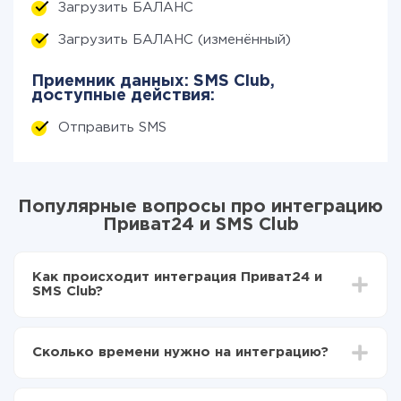
Загрузить БАЛАНС
Загрузить БАЛАНС (изменённый)
Приемник данных: SMS Club,
доступные действия:
Отправить SMS
Популярные вопросы про интеграцию
Приват24 и SMS Club
Как происходит интеграция Приват24 и
SMS Club?
Для начала нужно
зарегистрироваться в ApiX-
Drive
Сколько времени нужно на интеграцию?
Выбираете какие данные передавать из
Приват24 в SMS Club
В зависимости от системы, с которой вы будете
Включаете автообновление