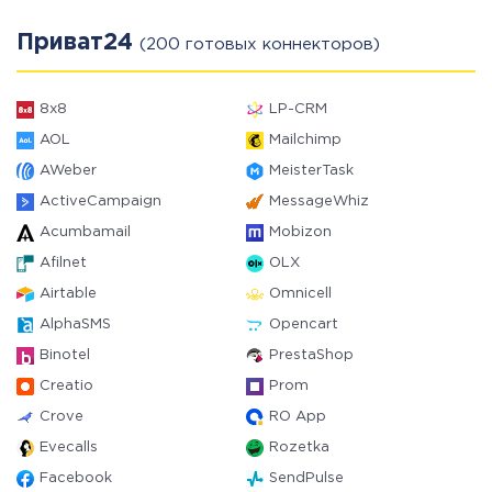
Приват24
(200 готовых коннекторов)
8x8
LP-CRM
AOL
Mailchimp
AWeber
MeisterTask
ActiveCampaign
MessageWhiz
Acumbamail
Mobizon
Afilnet
OLX
Airtable
Omnicell
AlphaSMS
Opencart
Binotel
PrestaShop
Creatio
Prom
Crove
RO App
Evecalls
Rozetka
Facebook
SendPulse